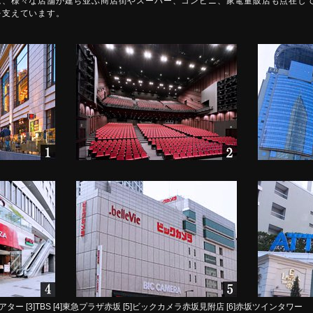
は、様々な店舗が建ち並ぶ商店街やスーパー、コンビニ、家電量販店も点在し
を支えています。
シアター [3]TBS [4]東急プラザ赤坂 [5]ビックカメラ赤坂見附店 [6]赤坂ツインタワー