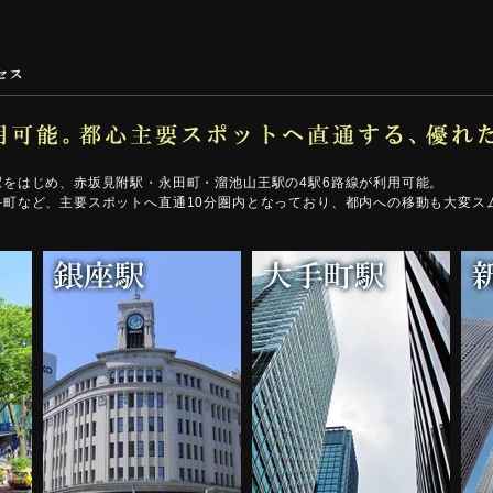
駅をはじめ、赤坂見附駅・永田町・溜池山王駅の4駅6路線が利用可能。
手町など、主要スポットへ直通10分圏内となっており、都内への移動も大変ス