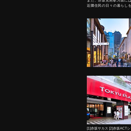
また、赤坂見附駅方面に
近隣住民の日々の暮らし
[1]赤坂サカス [2]赤坂ACT