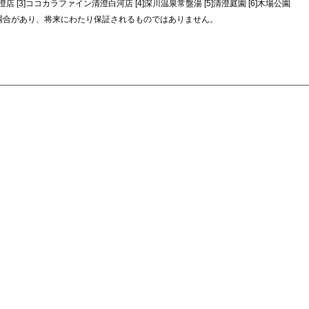
澄店 [3]ココカラファイン清澄白河店 [4]深川温泉常盤湯 [5]清澄庭園 [6]木場公園
場合があり、将来にわたり保証されるものではありません。