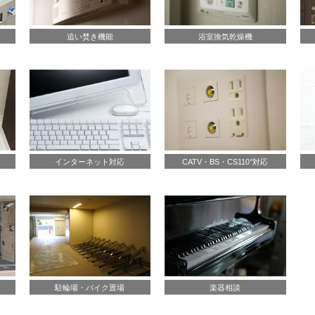
追い焚き機能
浴室換気乾燥機
インターネット対応
CATV・BS・CS110°対応
駐輪場・バイク置場
楽器相談