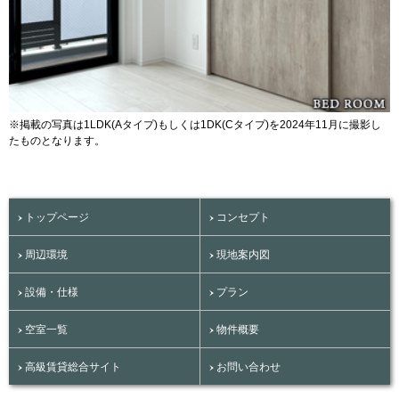
※掲載の写真は1LDK(Aタイプ)もしくは1DK(Cタイプ)を2024年11月に撮影し
たものとなります。
トップページ
コンセプト
周辺環境
現地案内図
設備・仕様
プラン
空室一覧
物件概要
高級賃貸総合サイト
お問い合わせ