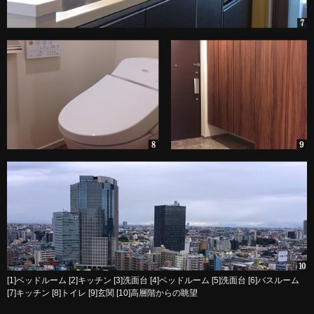
[1]ベッドルーム [2]キッチン [3]洗面台 [4]ベッドルーム [5]洗面台 [6]バスルーム
[7]キッチン [8]トイレ [9]玄関 [10]高層階からの眺望