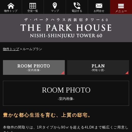
物件トップ
空室一覧
マップ
電話する
お問合せ
メニュー
物件トップ
ルームプラン
-室内画像-
-間取り図-
-室内画像-
本物件の間取りは、1Rタイプから90㎡を超える4LDKまで幅広くご用意し