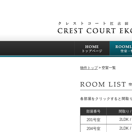
物件トップ
空室一覧
各部屋を
クリック
すると間取
部屋番号
間取り 
201号室
2LDK
204号室
2LDK