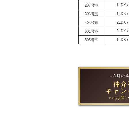
207号室
1LDK
306号室
1LDK
404号室
2LDK
501号室
2LDK
505号室
1LDK
－8月の
仲介
キャン
お問い
＞＞