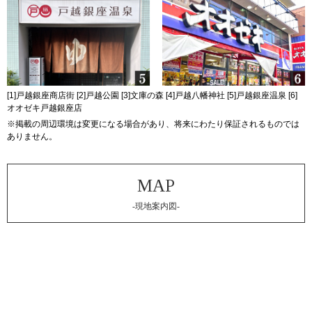
[1]戸越銀座商店街 [2]戸越公園 [3]文庫の森 [4]戸越八幡神社 [5]戸越銀座温泉 [6]
オオゼキ戸越銀座店
※掲載の周辺環境は変更になる場合があり、将来にわたり保証されるものでは
ありません。
-現地案内図-