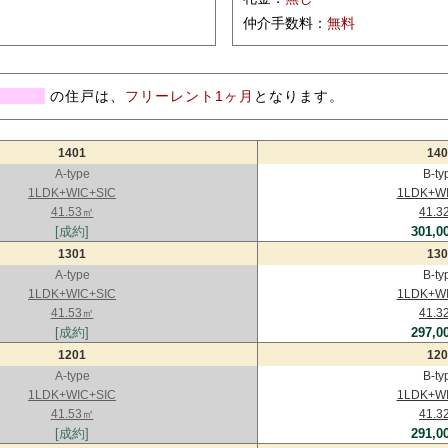
仲介手数料：
無料
の住戸は、
フリーレント1ヶ月
となります。
1401
140
A-type
B-ty
1LDK+WIC+SIC
1LDK+WI
41.53㎡
41.3
[成約]
301,0
1301
130
A-type
B-ty
1LDK+WIC+SIC
1LDK+WI
41.53㎡
41.3
[成約]
297,0
1201
120
A-type
B-ty
1LDK+WIC+SIC
1LDK+WI
41.53㎡
41.3
[成約]
291,0