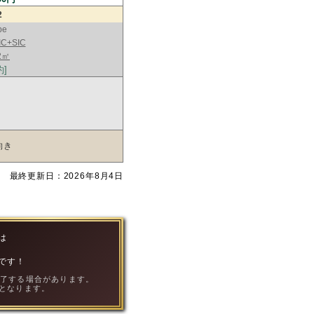
2
pe
C+SIC
2㎡
約]
向き
最終更新日：2026年8月4日
は
！
です！
終了する場合があります。
となります。