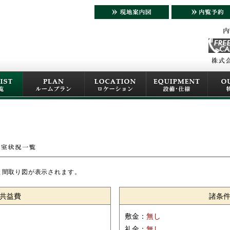
と間取り図が表示されます。
共益費
諸条
敷金：
無し
礼金：
無し