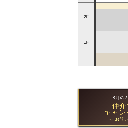
2F
1F
－8月の
仲介
キャン
お問い
＞＞