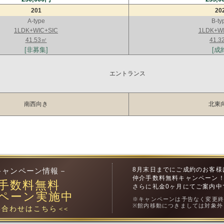
201
20
A-type
B-ty
1LDK+WIC+SIC
1LDK+WI
41.53㎡
41.3
[非募集]
[成
エントランス
南西向き
北東
8月末日までにご成約のお客様
キャンペーン情報－
仲介手数料無料キャンペーン
手数料無料
さらに礼金0ヶ月にてご案内中
ペーン実施中
※キャンペーンは予告なく変更
※館内移動につきましては対象外
合わせはこちら
＜＜