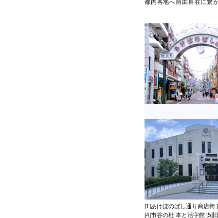
都内各地へ自由自在に繋
[1]あけぼのばし通り商店街 
[4]市谷の杜 本と活字館 [