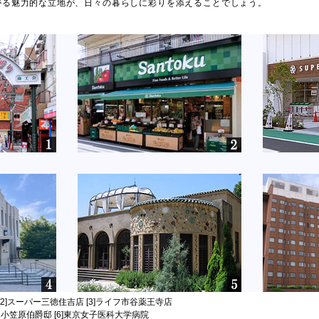
がる魅力的な立地が、日々の暮らしに彩りを添えることでしょう。
[2]スーパー三徳住吉店 [3]ライフ市谷薬王寺店
5]旧小笠原伯爵邸 [6]東京女子医科大学病院