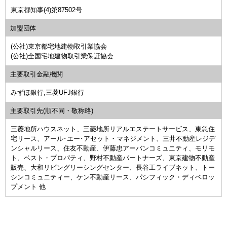
東京都知事(4)第87502号
加盟団体
(公社)東京都宅地建物取引業協会
(公社)全国宅地建物取引業保証協会
主要取引金融機関
みずほ銀行,三菱UFJ銀行
主要取引先
(順不同・敬称略)
三菱地所ハウスネット、三菱地所リアルエステートサービス、東急住
宅リース、アール･エー･アセット・マネジメント、三井不動産レジデ
ンシャルリース、住友不動産、伊藤忠アーバンコミュニティ、モリモ
ト、ベスト・プロパティ、野村不動産パートナーズ、東京建物不動産
販売、大和リビングリーシングセンター、長谷工ライブネット、トー
シンコミュニティー、ケン不動産リース、パシフィック・ディベロッ
プメント 他