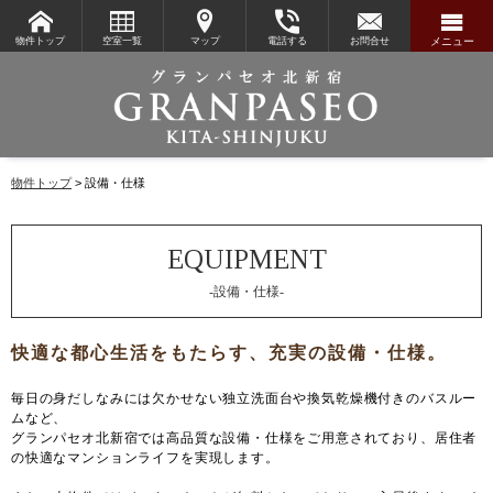
物件トップ
空室一覧
マップ
電話する
お問合せ
メニュー
物件トップ
設備・仕様
-設備・仕様-
毎日の身だしなみには欠かせない独立洗面台や換気乾燥機付きのバスルー
ムなど、
グランパセオ北新宿では高品質な設備・仕様をご用意されており、居住者
の快適なマンションライフを実現します。