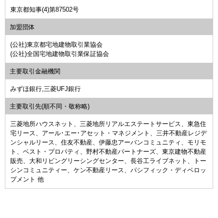
東京都知事(4)第87502号
加盟団体
(公社)東京都宅地建物取引業協会
(公社)全国宅地建物取引業保証協会
主要取引金融機関
みずほ銀行,三菱UFJ銀行
主要取引先
(順不同・敬称略)
三菱地所ハウスネット、三菱地所リアルエステートサービス、東急住
宅リース、アール･エー･アセット・マネジメント、三井不動産レジデ
ンシャルリース、住友不動産、伊藤忠アーバンコミュニティ、モリモ
ト、ベスト・プロパティ、野村不動産パートナーズ、東京建物不動産
販売、大和リビングリーシングセンター、長谷工ライブネット、トー
シンコミュニティー、ケン不動産リース、パシフィック・ディベロッ
プメント 他