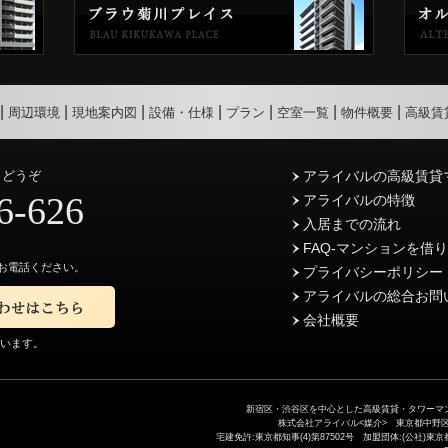
周辺環境
現地案内図
設備・仕様
プラン
空室一覧
物件概要
高級賃
らどうぞ
アライバルの高級賃貸
6-626
アライバルの特徴
入居までの流れ
FAQ-マンションを借
お電話ください。
プライバシーポリシー
アライバルの総合お問
会社概要
ています。
新宿区・渋谷区を中心とした高級賃貸・タワーマン
株式会社アライバル<媒介> 東京都中野区中野5-
宅建免許:東京都知事(4)第87502号 加盟団体:(公社