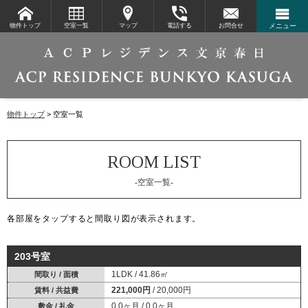
物件トップ
空室一覧
マップ
電話する
お問合せ
メニュー
物件トップ
空室一覧
-空室一覧-
各部屋を
タップ
すると間取り図が表示されます。
203号室
1LDK
41.86㎡
間取り / 面積
221,000円
20,000円
賃料 / 共益費
0.0ヶ月
0.0ヶ月
敷金 / 礼金