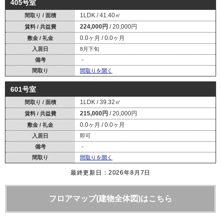
405号室
1LDK
41.40㎡
間取り / 面積
224,000円
20,000円
賃料 / 共益費
0.0ヶ月
0.0ヶ月
敷金 / 礼金
入居日
8月下旬
備考
－
間取り
間取りを開く
601号室
1LDK
39.32㎡
間取り / 面積
215,000円
20,000円
賃料 / 共益費
0.0ヶ月
0.0ヶ月
敷金 / 礼金
入居日
即可
備考
－
間取り
間取りを開く
最終更新日：2026年8月7日
フロアマップ(建物全体図)はこちら