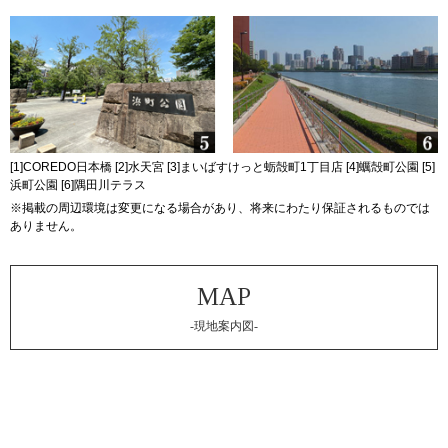
[1]COREDO日本橋 [2]水天宮 [3]まいばすけっと蛎殻町1丁目店 [4]蠣殻町公園 [5]
浜町公園 [6]隅田川テラス
※掲載の周辺環境は変更になる場合があり、将来にわたり保証されるものでは
ありません。
-現地案内図-