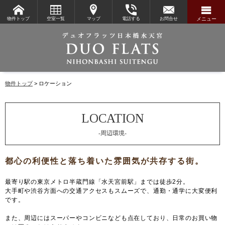
物件トップ
空室一覧
マップ
電話する
お問合せ
メニュー
物件トップ
ロケーション
-周辺環境-
最寄り駅の東京メトロ半蔵門線「水天宮前駅」までは徒歩2分。
大手町や渋谷方面への交通アクセスもスムーズで、通勤・通学に大変便利
です。
また、周辺にはスーパーやコンビニなども点在しており、日常のお買い物