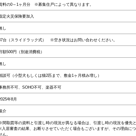
賃料の0～1ヶ月分 ※募集住戸によって異なります。
指定火災保険要加入
無し
37台（スライドラック式） ※空き状況はお問い合わせください。
月額500円（別途消費税）
無し
相談可（小型犬もしくは猫2匹まで、敷金1ヶ月積み増し）
事務所不可、SOHO不可、楽器不可
2025年8月
媒介
※間取図等の資料と引渡し時の現況が異なる場合は、引渡し時の現況を優先
※入居審査の結果、お断りさせていただく場合もございますが、その理由に
せん。