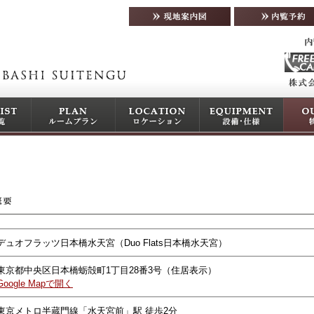
デュオフラッツ日本橋水天宮（Duo Flats日本橋水天宮）
東京都中央区日本橋蛎殻町1丁目28番3号（住居表示）
Google Mapで開く
東京メトロ半蔵門線「水天宮前」駅 徒歩2分