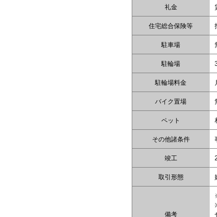
礼金
住宅総合保険等
駐車場
駐輪場
駐輪場料金
バイク置場
ペット
その他諸条件
竣工
取引形態
備考