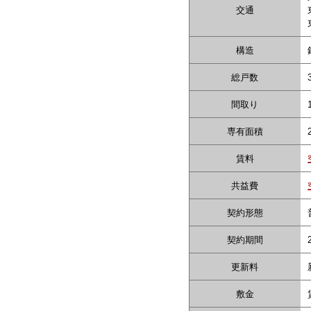
交通
構造
総戸数
間取り
専有面積
賃料
共益費
契約形態
契約期間
更新料
敷金