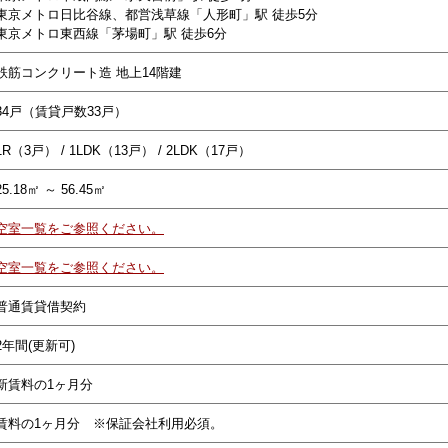
東京メトロ日比谷線、都営浅草線「人形町」駅 徒歩5分
東京メトロ東西線「茅場町」駅 徒歩6分
鉄筋コンクリート造 地上14階建
34戸（賃貸戸数33戸）
1R（3戸） / 1LDK（13戸） / 2LDK（17戸）
25.18㎡ ～ 56.45㎡
空室一覧をご参照ください。
空室一覧をご参照ください。
普通賃貸借契約
2年間(更新可)
新賃料の1ヶ月分
賃料の1ヶ月分 ※保証会社利用必須。