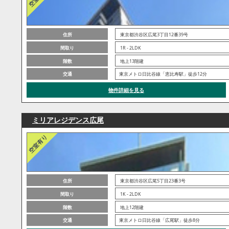
住所
東京都渋谷区広尾3丁目12番39号
間取り
1R - 2LDK
階数
地上13階建
交通
東京メトロ日比谷線「恵比寿駅」徒歩12分
物件詳細を見る
ミリアレジデンス広尾
住所
東京都渋谷区広尾5丁目23番3号
間取り
1K - 2LDK
階数
地上12階建
交通
東京メトロ日比谷線「広尾駅」徒歩8分