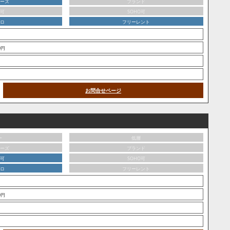
ーズ
ブランド
可
SOHO可
ロ
フリーレント
00円
お問合せページ
ー
低層
ーズ
ブランド
可
SOHO可
ロ
フリーレント
00円