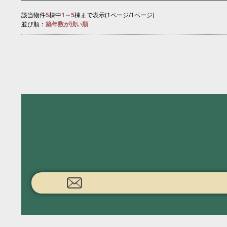
該当物件
5
棟中
1～5
棟まで表示(1ページ/1ページ)
並び順：
築年数が浅い順