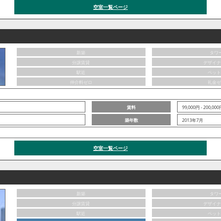
空室一覧ページ
新築
タワ
分譲賃貸
デザイナ
駅近
ペット
仲介料ゼロ
礼金ゼ
賃料
99,000円 - 200,00
築年数
2013年7月
空室一覧ページ
新築
タワ
分譲賃貸
デザイナ
駅近
ペット