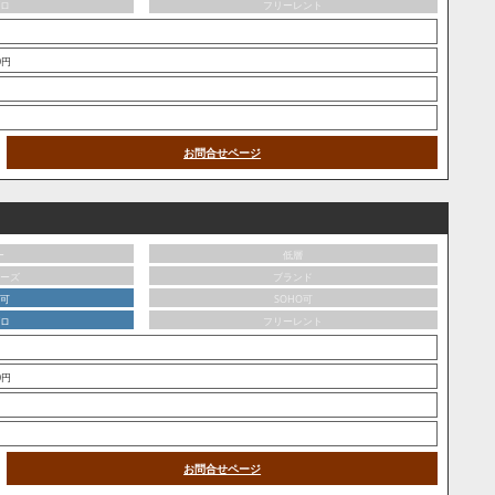
ロ
フリーレント
00円
お問合せページ
ー
低層
ーズ
ブランド
可
SOHO可
ロ
フリーレント
00円
お問合せページ