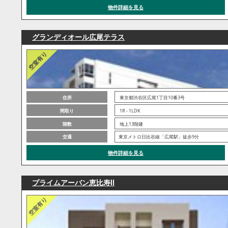
物件詳細を見る
グランディオール広尾テラス
住所
東京都渋谷区広尾1丁目10番3号
間取り
1R - 1LDK
階数
地上13階建
交通
東京メトロ日比谷線「広尾駅」徒歩9分
物件詳細を見る
プライムアーバン恵比寿Ⅱ