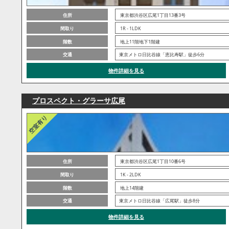
住所
東京都渋谷区広尾1丁目13番3号
間取り
1R - 1LDK
階数
地上11階地下1階建
交通
東京メトロ日比谷線「恵比寿駅」徒歩6分
物件詳細を見る
プロスペクト・グラーサ広尾
住所
東京都渋谷区広尾1丁目10番6号
間取り
1K - 2LDK
階数
地上14階建
交通
東京メトロ日比谷線「広尾駅」徒歩8分
物件詳細を見る