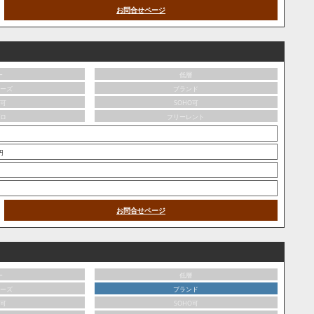
お問合せページ
ー
低層
ーズ
ブランド
可
SOHO可
ロ
フリーレント
0円
お問合せページ
ー
低層
ーズ
ブランド
可
SOHO可