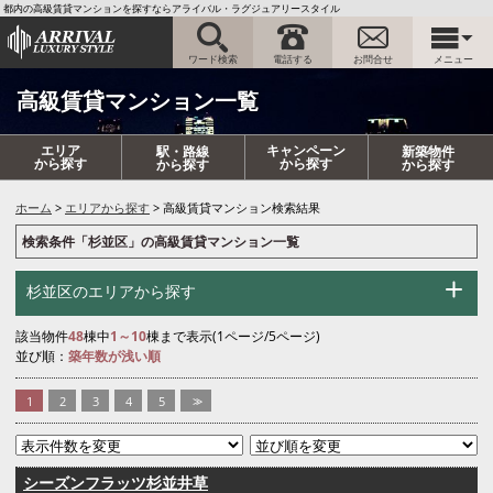
都内の高級賃貸マンションを探すならアライバル・ラグジュアリースタイル
ワード検索
電話する
お問合せ
メニュー
高級賃貸マンション一覧
エリア
キャンペーン
駅・路線
新築物件
から探す
から探す
から探す
から探す
ホーム
エリアから探す
高級賃貸マンション検索結果
検索条件「杉並区」の高級賃貸マンション一覧
杉並区のエリアから探す
該当物件
48
棟中
1～10
棟まで表示(1ページ/5ページ)
並び順：
築年数が浅い順
1
2
3
4
5
>>
シーズンフラッツ杉並井草