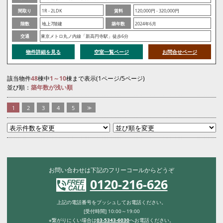
間取り
1R - 2LDK
賃料
120,000円 - 320,000円
階数
地上7階建
築年数
2024年6月
交通
東京メトロ丸ノ内線「新高円寺駅」徒歩6分
物件詳細を見る
空室一覧ページ
お問合せページ
該当物件
48
棟中
1～10
棟まで表示(1ページ/5ページ)
並び順：
築年数が浅い順
1
2
3
4
5
>>
お問い合わせは下記のフリーコールからどうぞ
0120-216-626
上記の電話番号をプッシュしてお電話ください。
[受付時間] 10:00～19:00
※繋がりにくい場合は
03-5343-6030
へお電話ください。