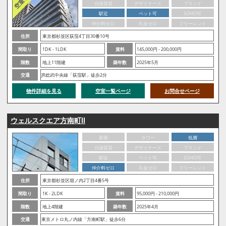
分譲賃貸
デザイナーズ
ブランド
駅近
ペット可
SOHO可
仲介料ゼロ
礼金ゼロ
フリーレント
住所
東京都杉並区荻窪4丁目30番10号
間取り
1DK - 1LDK
賃料
145,000円 - 200,000円
階数
地上11階建
築年数
2025年5月
交通
JR総武中央線「荻窪駅」徒歩2分
物件詳細を見る
空室一覧ページ
お問合せページ
ウェルスクエア方南町Ⅱ
新築
タワー
低層
分譲賃貸
デザイナーズ
ブランド
駅近
ペット可
SOHO可
仲介料ゼロ
礼金ゼロ
フリーレント
住所
東京都杉並区堀ノ内2丁目4番5号
間取り
1K - 2LDK
賃料
95,000円 - 210,000円
階数
地上4階建
築年数
2025年4月
交通
東京メトロ丸ノ内線「方南町駅」徒歩6分