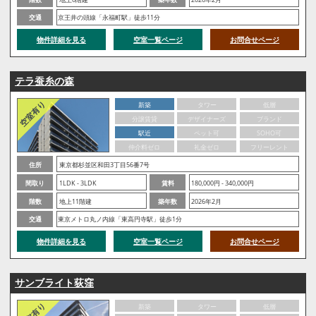
交通
京王井の頭線「永福町駅」徒歩11分
物件詳細を見る
空室一覧ページ
お問合せページ
テラ蚕糸の森
新築
タワー
低層
分譲賃貸
デザイナーズ
ブランド
駅近
ペット可
SOHO可
仲介料ゼロ
礼金ゼロ
フリーレント
住所
東京都杉並区和田3丁目56番7号
間取り
1LDK - 3LDK
賃料
180,000円 - 340,000円
階数
地上11階建
築年数
2026年2月
交通
東京メトロ丸ノ内線「東高円寺駅」徒歩1分
物件詳細を見る
空室一覧ページ
お問合せページ
サンブライト荻窪
新築
タワー
低層