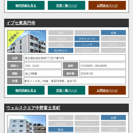
物件詳細を見る
空室一覧ページ
お問合せページ
イプセ東高円寺
新築
タワー
低層
分譲賃貸
デザイナーズ
ブランド
駅近
ペット可
SOHO可
仲介料ゼロ
礼金ゼロ
フリーレント
住所
東京都杉並区和田1丁目71番18号
間取り
1DK - 2LDK
賃料
110,000円 - 280,000円
階数
地上5階建
築年数
2025年3月
交通
東京メトロ丸ノ内線「東高円寺駅」徒歩7分
物件詳細を見る
空室一覧ページ
お問合せページ
ウェルスクエア中野富士見町
新築
タワー
低層
分譲賃貸
デザイナーズ
ブランド
駅近
ペット可
SOHO可