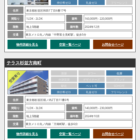
仲介料ゼロ
礼金ゼロ
フリーレント
住所
東京都杉並区和田1丁目6番17号
間取り
1LDK - 2LDK
賃料
160,000円 - 220,000円
階数
地上5階建
築年数
2024年12月
交通
東京メトロ丸ノ内線「中野富士見町駅」徒歩5分
物件詳細を見る
空室一覧ページ
お問合せページ
テラス杉並方南町
新築
タワー
低層
分譲賃貸
デザイナーズ
ブランド
駅近
ペット可
SOHO可
仲介料ゼロ
礼金ゼロ
フリーレント
住所
東京都杉並区堀ノ内2丁目11番6号
間取り
1LDK - 3LDK
賃料
140,000円 - 230,000円
階数
地上5階建
築年数
2024年10月
交通
東京メトロ丸ノ内線「方南町駅」徒歩6分
物件詳細を見る
空室一覧ページ
お問合せページ