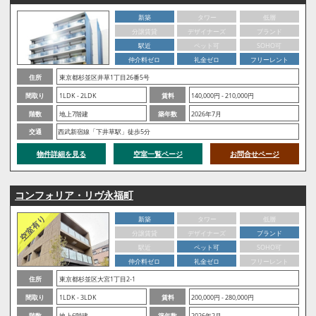
新築
タワー
低層
分譲賃貸
デザイナーズ
ブランド
駅近
ペット可
SOHO可
仲介料ゼロ
礼金ゼロ
フリーレント
住所
東京都杉並区井草1丁目26番5号
間取り
1LDK - 2LDK
賃料
140,000円 - 210,000円
階数
地上7階建
築年数
2026年7月
交通
西武新宿線「下井草駅」徒歩5分
物件詳細を見る
空室一覧ページ
お問合せページ
コンフォリア・リヴ永福町
新築
タワー
低層
分譲賃貸
デザイナーズ
ブランド
駅近
ペット可
SOHO可
仲介料ゼロ
礼金ゼロ
フリーレント
住所
東京都杉並区大宮1丁目2‐1
間取り
1LDK - 3LDK
賃料
200,000円 - 280,000円
階数
地上6階建
築年数
2026年2月