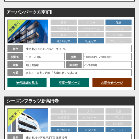
アーバンパーク方南町Ⅱ
新築
タワー
低層
分譲賃貸
デザイナーズ
ブランド
駅近
ペット可
SOHO可
仲介料ゼロ
礼金ゼロ
フリーレント
住所
東京都杉並区堀ノ内2丁目11-26
間取り
1DK - 2LDK
賃料
110,000円 - 220,000円
階数
地上4階建
築年数
2024年8月
交通
東京メトロ丸ノ内線「方南町駅」徒歩7分
物件詳細を見る
空室一覧ページ
お問合せページ
シーズンフラッツ新高円寺
新築
タワー
低層
分譲賃貸
デザイナーズ
ブランド
駅近
ペット可
SOHO可
仲介料ゼロ
礼金ゼロ
フリーレント
住所
東京都杉並区梅里2丁目18番13号