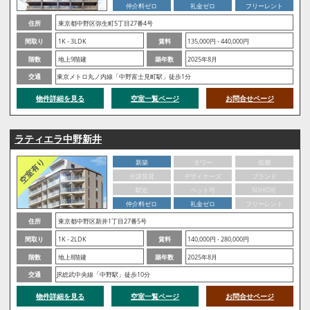
仲介料ゼロ
礼金ゼロ
フリーレント
住所
東京都中野区弥生町5丁目27番4号
間取り
1K - 3LDK
賃料
135,000円 - 440,000円
階数
地上9階建
築年数
2025年8月
交通
東京メトロ丸ノ内線「中野富士見町駅」徒歩1分
物件詳細を見る
空室一覧ページ
お問合せページ
ラティエラ中野新井
新築
タワー
低層
分譲賃貸
デザイナーズ
ブランド
駅近
ペット可
SOHO可
仲介料ゼロ
礼金ゼロ
フリーレント
住所
東京都中野区新井1丁目27番5号
間取り
1K - 2LDK
賃料
140,000円 - 280,000円
階数
地上8階建
築年数
2025年8月
交通
JR総武中央線「中野駅」徒歩10分
物件詳細を見る
空室一覧ページ
お問合せページ