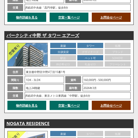
交通
JR総武中央線「高円寺駅」徒歩8分
物件詳細を見る
空室一覧ページ
お問合せページ
パークシティ中野 ザ タワー エアーズ
新築
タワー
低層
分譲賃貸
デザイナーズ
ブランド
駅近
ペット可
SOHO可
仲介料ゼロ
礼金ゼロ
フリーレント
住所
東京都中野区中野4丁目15番1号
間取り
1DK - 3LDK
賃料
160,000円 - 500,000円
階数
地上24階建
築年数
2026年3月
交通
JR総武中央線、東京メトロ東西線「中野駅」徒歩6分
物件詳細を見る
空室一覧ページ
お問合せページ
NOGATA RESIDENCE
新築
タワー
低層