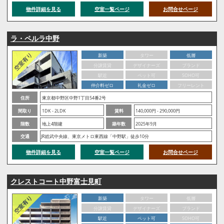
物件詳細を見る
空室一覧ページ
お問合せページ
ラ・ペルラ中野
新築
タワー
低層
分譲賃貸
デザイナーズ
ブランド
駅近
ペット可
SOHO可
仲介料ゼロ
礼金ゼロ
フリーレント
住所
東京都中野区中野1丁目54番2号
間取り
1DK - 2LDK
賃料
140,000円 - 290,000円
階数
地上4階建
築年数
2025年9月
交通
JR総武中央線、東京メトロ東西線「中野駅」徒歩10分
物件詳細を見る
空室一覧ページ
お問合せページ
クレストコート中野富士見町
新築
タワー
低層
分譲賃貸
デザイナーズ
ブランド
駅近
ペット可
SOHO可