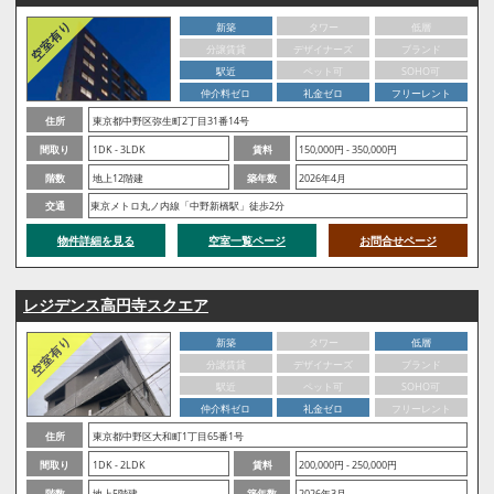
新築
タワー
低層
分譲賃貸
デザイナーズ
ブランド
駅近
ペット可
SOHO可
仲介料ゼロ
礼金ゼロ
フリーレント
住所
東京都中野区弥生町2丁目31番14号
間取り
1DK - 3LDK
賃料
150,000円 - 350,000円
階数
地上12階建
築年数
2026年4月
交通
東京メトロ丸ノ内線「中野新橋駅」徒歩2分
物件詳細を見る
空室一覧ページ
お問合せページ
レジデンス高円寺スクエア
新築
タワー
低層
分譲賃貸
デザイナーズ
ブランド
駅近
ペット可
SOHO可
仲介料ゼロ
礼金ゼロ
フリーレント
住所
東京都中野区大和町1丁目65番1号
間取り
1DK - 2LDK
賃料
200,000円 - 250,000円
階数
地上5階建
築年数
2026年3月