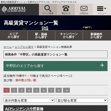
都内の高級賃貸マンションを探すならアライバル・ラグジュアリースタイル
ワード検索
電話する
お問合せ
メニュー
高級賃貸マンション一覧
エリア
キャンペーン
駅・路線
新築物件
から探す
から探す
から探す
から探す
ホーム
エリアから探す
高級賃貸マンション検索結果
検索条件「中野区」の高級賃貸マンション一覧
中野区のエリアから探す
該当物件
78
棟中
1～10
棟まで表示(1ページ/8ページ)
並び順：
築年数が浅い順
1
2
3
4
5
6
7
8
>>
ACPレジデンス中野新橋