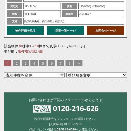
間取り
1K - 1LDK
賃料
125,000円 - 210,000円
階数
地上5階建
築年数
2025年7月
交通
JR総武中央線「高円寺駅」徒歩8分
物件詳細を見る
空室一覧ページ
お問合せページ
該当物件
78
棟中
1～10
棟まで表示(1ページ/8ページ)
並び順：
築年数が浅い順
1
2
3
4
5
6
7
8
>>
お問い合わせは下記のフリーコールからどうぞ
0120-216-626
上記の電話番号をプッシュしてお電話ください。
[受付時間] 10:00～19:00
※繋がりにくい場合は
03-5343-6030
へお電話ください。