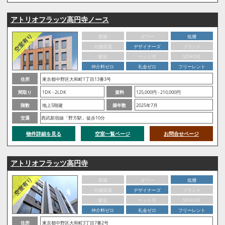
アトリオフラッツ高円寺ノース
新築
タワー
低層
分譲賃貸
デザイナーズ
ブランド
駅近
ペット可
SOHO可
仲介料ゼロ
礼金ゼロ
フリーレント
住所
東京都中野区大和町1丁目13番3号
間取り
1DK - 2LDK
賃料
125,000円 - 210,000円
階数
地上5階建
築年数
2025年7月
交通
西武新宿線「野方駅」徒歩10分
物件詳細を見る
空室一覧ページ
お問合せページ
アトリオフラッツ高円寺
新築
タワー
低層
分譲賃貸
デザイナーズ
ブランド
駅近
ペット可
SOHO可
仲介料ゼロ
礼金ゼロ
フリーレント
住所
東京都中野区大和町3丁目7番2号