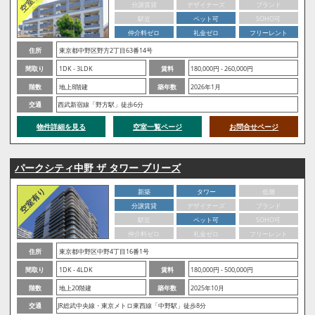
分譲賃貸
デザイナーズ
ブランド
駅近
ペット可
SOHO可
仲介料ゼロ
礼金ゼロ
フリーレント
住所
東京都中野区野方2丁目63番14号
間取り
1DK - 3LDK
賃料
180,000円 - 260,000円
階数
地上8階建
築年数
2026年1月
交通
西武新宿線「野方駅」徒歩6分
物件詳細を見る
空室一覧ページ
お問合せページ
パークシティ中野 ザ タワー ブリーズ
新築
タワー
低層
分譲賃貸
デザイナーズ
ブランド
駅近
ペット可
SOHO可
仲介料ゼロ
礼金ゼロ
フリーレント
住所
東京都中野区中野4丁目16番1号
間取り
1DK - 4LDK
賃料
180,000円 - 500,000円
階数
地上20階建
築年数
2025年10月
交通
JR総武中央線・東京メトロ東西線「中野駅」徒歩8分