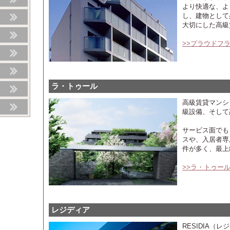
より快適な、よ
し、建物として
大切にした高級
>>プラウドフ
ラ・トゥール
高級賃貸マンシ
級設備、そして
サービス面でも
スや、入居者専
件が多く、最上
>>ラ・トゥー
レジディア
RESIDIA