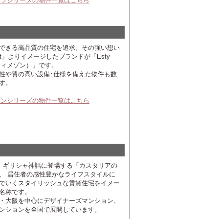
ンツシリーズの物件一覧はこちら
できる高品質の住宅を追求。その強い想い
t」よりイメージしたブランドが「Esty
スティメゾン）」です。
性や質の高い設備･仕様を備えた物件も数
す。
ゾンシリーズの物件一覧はこちら
a」は、ギリシャ神話に登場する「カスタリアの
、 居住者の感性豊かなライフスタイルに
でいくスタイリッシュな賃貸住宅をイメー
名称です。
・大阪を中心にデザイナーズマンション、
ンションを全国で展開しています。