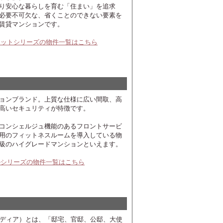
り安心な暮らしを育む「住まい」を追求
必要不可欠な、省くことのできない要素を
賃貸マンションです。
ラットシリーズの物件一覧はこちら
ョンブランド。上質な仕様に広い間取、高
高いセキュリティが特徴です。
コンシェルジュ機能のあるフロントサービ
用のフィットネスルームを導入している物
級のハイグレードマンションといえます。
ルシリーズの物件一覧はこちら
（レジディア）とは、「邸宅、官邸、公邸、大使