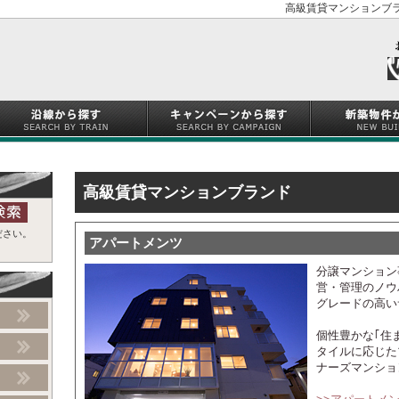
高級賃貸マンションブラ
高級賃貸マンションブランド
ださい。
アパートメンツ
分譲マンション
営・管理のノウ
グレードの高い
個性豊かな｢住
タイルに応じた
ナーズマンショ