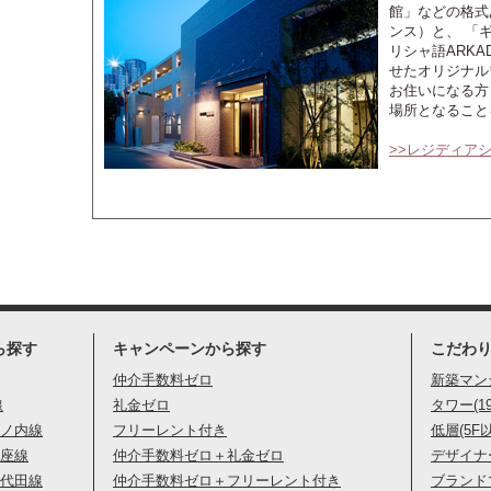
館」などの格式あ
ンス）と、 「
リシャ語ARKA
せたオリジナル
お住いになる方
場所となること
>>レジディア
ら探す
キャンペーンから探す
こだわ
仲介手数料ゼロ
新築マン
線
礼金ゼロ
タワー(1
ノ内線
フリーレント付き
低層(5F
座線
仲介手数料ゼロ＋礼金ゼロ
デザイナ
代田線
仲介手数料ゼロ＋フリーレント付き
ブランド