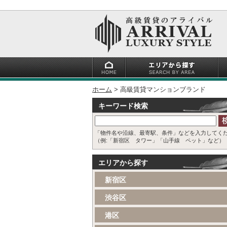
ホーム
高級賃貸マンションブランド
キーワード検索
「物件名や沿線、最寄駅、条件」などを入力してく
（例:「新宿区 タワー」「山手線 ペット」など）
エリアから探す
新宿区
渋谷区
港区