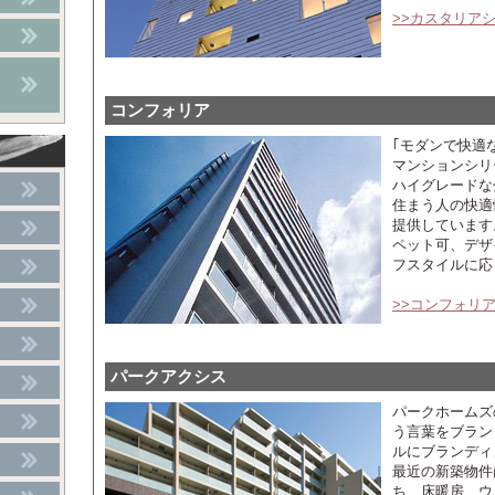
>>カスタリア
コンフォリア
｢モダンで快適
マンションシリ
ハイグレードな
住まう人の快適
提供しています
ペット可、デザ
フスタイルに応
>>コンフォリ
パークアクシス
パークホームズ
う言葉をブラン
ルにブランディ
最近の新築物件
ち、床暖房、ウ