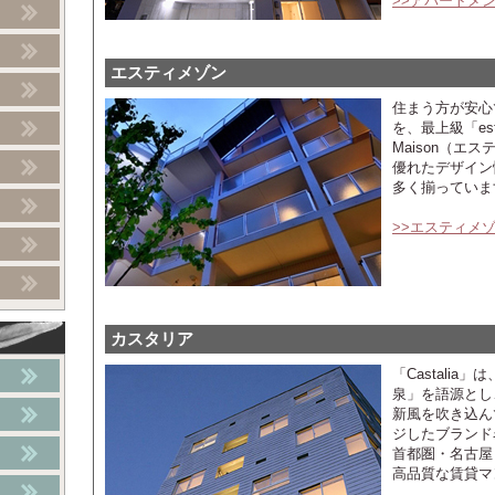
>>アパートメ
エスティメゾン
住まう方が安心
を、最上級「es
Maison（エ
優れたデザイン
多く揃っていま
>>エスティメ
カスタリア
「Castali
泉」を語源とし
新風を吹き込ん
ジしたブランド
首都圏・名古屋
高品質な賃貸マ