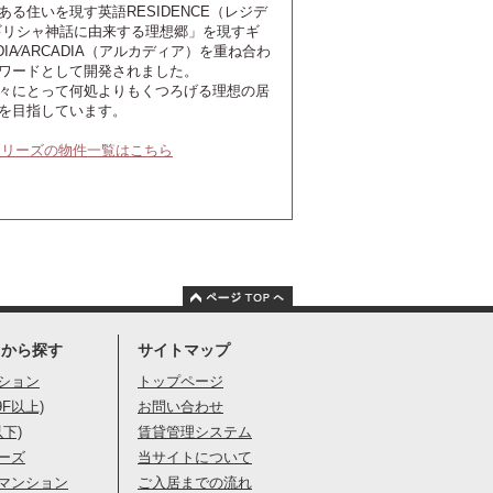
る住いを現す英語RESIDENCE（レジデ
ギリシャ神話に由来する理想郷」を現すギ
DIA⁄ARCADIA（アルカディア）を重ね合わ
ワードとして開発されました。
々にとって何処よりもくつろげる理想の居
を目指しています。
シリーズの物件一覧はこちら
りから探す
サイトマップ
ション
トップページ
9F以上)
お問い合わせ
以下)
賃貸管理システム
ーズ
当サイトについて
マンション
ご入居までの流れ