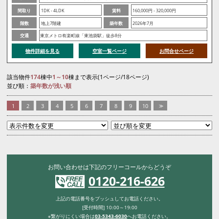
間取り
1DK - 4LDK
賃料
160,000円 - 320,000円
階数
地上7階建
築年数
2026年7月
交通
東京メトロ有楽町線「東池袋駅」徒歩8分
物件詳細を見る
空室一覧ページ
お問合せページ
該当物件
174
棟中
1～10
棟まで表示(1ページ/18ページ)
並び順：
築年数が浅い順
1
2
3
4
5
6
7
8
9
10
>>
お問い合わせは下記のフリーコールからどうぞ
0120-216-626
上記の電話番号をプッシュしてお電話ください。
[受付時間] 10:00～19:00
※繋がりにくい場合は
03-5343-6030
へお電話ください。