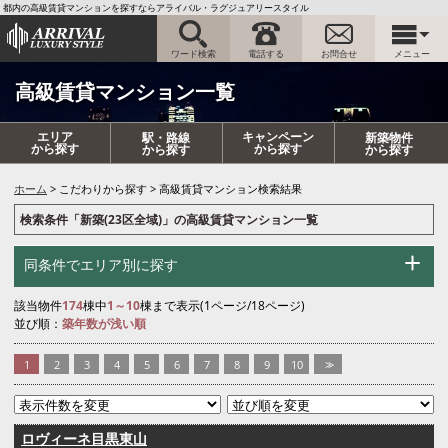
都内の高級賃貸マンションを探すならアライバル・ラグジュアリースタイル
ワード検索
電話する
お問合せ
メニュー
高級賃貸マンション一覧
エリア
キャンペーン
駅・路線
新築物件
から探す
から探す
から探す
から探す
ホーム
こだわりから探す
高級賃貸マンション検索結果
検索条件「新築(23区全域)」の高級賃貸マンション一覧
同条件でエリア別に探す
該当物件
174
棟中
1～10
棟まで表示(1ページ/18ページ)
並び順：
築年数が浅い順
1
2
3
4
5
6
7
8
9
10
>>
ロヴィーネ目黒東山