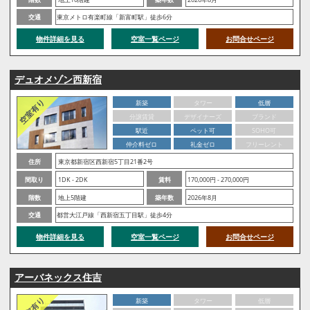
交通
東京メトロ有楽町線「新富町駅」徒歩6分
物件詳細を見る
空室一覧ページ
お問合せページ
デュオメゾン西新宿
新築
タワー
低層
分譲賃貸
デザイナーズ
ブランド
駅近
ペット可
SOHO可
仲介料ゼロ
礼金ゼロ
フリーレント
住所
東京都新宿区西新宿5丁目21番2号
間取り
1DK - 2DK
賃料
170,000円 - 270,000円
階数
地上5階建
築年数
2026年8月
交通
都営大江戸線「西新宿五丁目駅」徒歩4分
物件詳細を見る
空室一覧ページ
お問合せページ
アーバネックス住吉
新築
タワー
低層