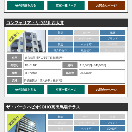
物件詳細を見る
空室一覧ページ
お問合せページ
コンフォリア・リヴ品川西大井
新築
タワー
低層
分譲賃貸
デザイナーズ
ブランド
駅近
ペット可
SOHO可
仲介料ゼロ
礼金ゼロ
フリーレント
住所
東京都品川区二葉3丁目18番5号
間取り
1R - 2LDK
賃料
115,000円 - 240,000円
階数
地上5階建
築年数
2026年8月
交通
JR横須賀線「西大井駅」徒歩5分
物件詳細を見る
空室一覧ページ
お問合せページ
ザ・パークハビオSOHO高田馬場テラス
新築
タワー
低層
分譲賃貸
デザイナーズ
ブランド
駅近
ペット可
SOHO可