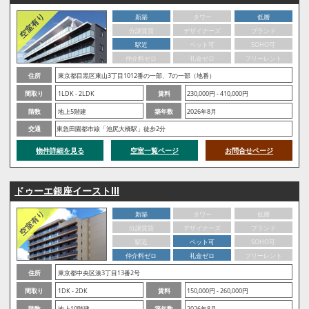
新築
タワー
低層
分譲賃貸
デザイナーズ
ブランド
駅近
ペット可
SOHO可
仲介料ゼロ
礼金ゼロ
フリーレント
住所
東京都目黒区東山3丁目1012番の一部、7の一部（地番）
間取り
1LDK - 2LDK
賃料
230,000円 - 410,000円
階数
地上5階建
築年数
2026年8月
交通
東急田園都市線「池尻大橋駅」徒歩2分
物件詳細を見る
空室一覧ページ
お問合せページ
ドゥーエ銀座イーストⅢ
新築
タワー
低層
分譲賃貸
デザイナーズ
ブランド
駅近
ペット可
SOHO可
仲介料ゼロ
礼金ゼロ
フリーレント
住所
東京都中央区湊3丁目13番2号
間取り
1DK - 2DK
賃料
150,000円 - 260,000円
階数
地上10階建
築年数
2026年8月