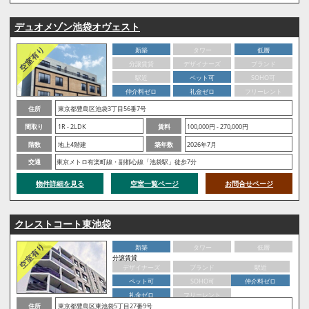
デュオメゾン池袋オヴェスト
新築
タワー
低層
分譲賃貸
デザイナーズ
ブランド
駅近
ペット可
SOHO可
仲介料ゼロ
礼金ゼロ
フリーレント
住所
東京都豊島区池袋3丁目56番7号
間取り
1R - 2LDK
賃料
100,000円 - 270,000円
階数
地上4階建
築年数
2026年7月
交通
東京メトロ有楽町線・副都心線「池袋駅」徒歩7分
物件詳細を見る
空室一覧ページ
お問合せページ
クレストコート東池袋
新築
タワー
低層
分譲賃貸
デザイナーズ
ブランド
駅近
ペット可
SOHO可
仲介料ゼロ
礼金ゼロ
フリーレント
住所
東京都豊島区東池袋5丁目27番9号