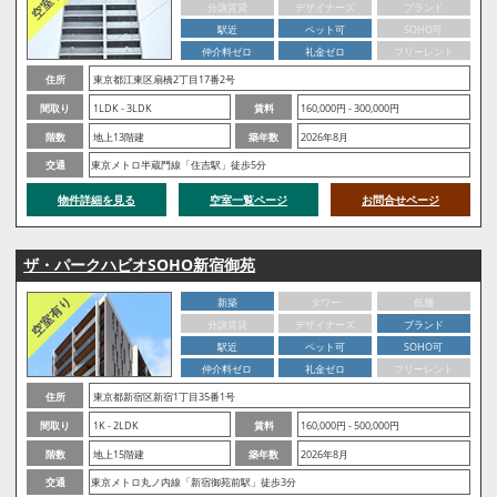
分譲賃貸
デザイナーズ
ブランド
駅近
ペット可
SOHO可
仲介料ゼロ
礼金ゼロ
フリーレント
住所
東京都江東区扇橋2丁目17番2号
間取り
1LDK - 3LDK
賃料
160,000円 - 300,000円
階数
地上13階建
築年数
2026年8月
交通
東京メトロ半蔵門線「住吉駅」徒歩5分
物件詳細を見る
空室一覧ページ
お問合せページ
ザ・パークハビオSOHO新宿御苑
新築
タワー
低層
分譲賃貸
デザイナーズ
ブランド
駅近
ペット可
SOHO可
仲介料ゼロ
礼金ゼロ
フリーレント
住所
東京都新宿区新宿1丁目35番1号
間取り
1K - 2LDK
賃料
160,000円 - 500,000円
階数
地上15階建
築年数
2026年8月
交通
東京メトロ丸ノ内線「新宿御苑前駅」徒歩3分