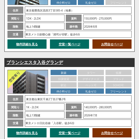
仲介料ゼロ
礼金ゼロ
フリーレント
住所
東京都豊島区高田3丁目585-4（地番）
間取り
1DK - 2LDK
賃料
150,000円 - 270,000円
階数
地上14階建
築年数
2026年8月
交通
東京メトロ副都心線「雑司が谷駅」徒歩6分
物件詳細を見る
空室一覧ページ
お問合せページ
ブランシエスタ入谷グランデ
新築
タワー
低層
分譲賃貸
デザイナーズ
ブランド
駅近
ペット可
SOHO可
仲介料ゼロ
礼金ゼロ
フリーレント
住所
東京都台東区千束2丁目27番2号
間取り
1K - 2LDK
賃料
140,000円 - 280,000円
階数
地上13階建
築年数
2026年7月
交通
東京メトロ日比谷線「入谷駅」徒歩6分
物件詳細を見る
空室一覧ページ
お問合せページ