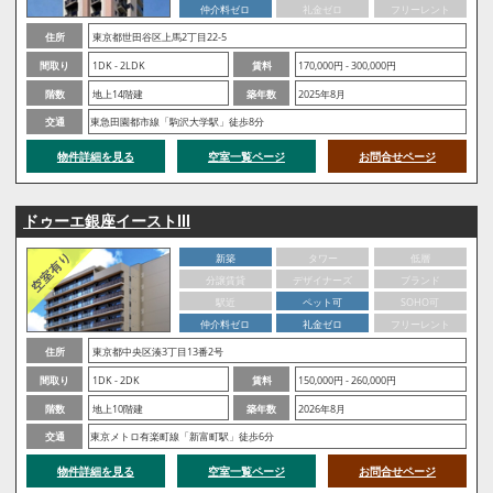
仲介料ゼロ
礼金ゼロ
フリーレント
住所
東京都世田谷区上馬2丁目22-5
間取り
1DK - 2LDK
賃料
170,000円 - 300,000円
階数
地上14階建
築年数
2025年8月
交通
東急田園都市線「駒沢大学駅」徒歩8分
物件詳細を見る
空室一覧ページ
お問合せページ
ドゥーエ銀座イーストⅢ
新築
タワー
低層
分譲賃貸
デザイナーズ
ブランド
駅近
ペット可
SOHO可
仲介料ゼロ
礼金ゼロ
フリーレント
住所
東京都中央区湊3丁目13番2号
間取り
1DK - 2DK
賃料
150,000円 - 260,000円
階数
地上10階建
築年数
2026年8月
交通
東京メトロ有楽町線「新富町駅」徒歩6分
物件詳細を見る
空室一覧ページ
お問合せページ