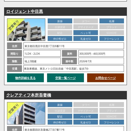
ロイジェント中目黒
新築
タワー
低層
分譲賃貸
デザイナーズ
ブランド
駅近
ペット可
SOHO可
仲介料ゼロ
礼金ゼロ
フリーレント
住所
東京都目黒区中目黒1丁目8番11号
間取り
1LDK - 2LDK
賃料
300,000円 - 460,000円
階数
地上5階建
築年数
2026年7月
交通
東急東横線、東京メトロ日比谷線「中目黒駅」徒歩7分
物件詳細を見る
空室一覧ページ
お問合せページ
クレアティフ本所吾妻橋
新築
タワー
低層
分譲賃貸
デザイナーズ
ブランド
駅近
ペット可
SOHO可
仲介料ゼロ
礼金ゼロ
フリーレント
住所
東京都墨田区吾妻橋2丁目7番11号