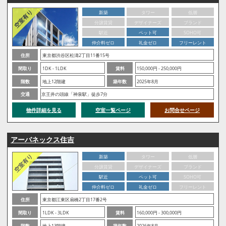
新築
タワー
低層
分譲賃貸
デザイナーズ
ブランド
駅近
ペット可
SOHO可
仲介料ゼロ
礼金ゼロ
フリーレント
住所
東京都渋谷区松濤2丁目11番15号
間取り
1DK - 1LDK
賃料
150,000円 - 250,000円
階数
地上12階建
築年数
2025年8月
交通
京王井の頭線「神泉駅」徒歩7分
物件詳細を見る
空室一覧ページ
お問合せページ
アーバネックス住吉
新築
タワー
低層
分譲賃貸
デザイナーズ
ブランド
駅近
ペット可
SOHO可
仲介料ゼロ
礼金ゼロ
フリーレント
住所
東京都江東区扇橋2丁目17番2号
間取り
1LDK - 3LDK
賃料
160,000円 - 300,000円
階数
地上13階建
築年数
2026年8月