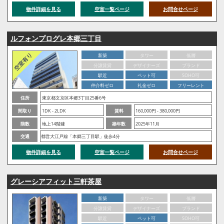
物件詳細を見る
空室一覧ページ
お問合せページ
ルフォンプログレ本郷三丁目
新築
タワー
低層
分譲賃貸
デザイナーズ
ブランド
駅近
ペット可
SOHO可
仲介料ゼロ
礼金ゼロ
フリーレント
住所
東京都文京区本郷3丁目25番6号
間取り
1DK - 2LDK
賃料
160,000円 - 380,000円
階数
地上14階建
築年数
2025年11月
交通
都営大江戸線「本郷三丁目駅」徒歩4分
物件詳細を見る
空室一覧ページ
お問合せページ
グレーシアフィット三軒茶屋
新築
タワー
低層
分譲賃貸
デザイナーズ
ブランド
駅近
ペット可
SOHO可