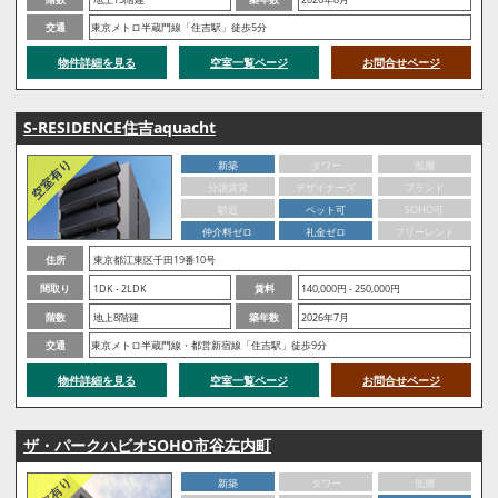
交通
東京メトロ半蔵門線「住吉駅」徒歩5分
物件詳細を見る
空室一覧ページ
お問合せページ
S-RESIDENCE住吉aquacht
新築
タワー
低層
分譲賃貸
デザイナーズ
ブランド
駅近
ペット可
SOHO可
仲介料ゼロ
礼金ゼロ
フリーレント
住所
東京都江東区千田19番10号
間取り
1DK - 2LDK
賃料
140,000円 - 250,000円
階数
地上8階建
築年数
2026年7月
交通
東京メトロ半蔵門線・都営新宿線「住吉駅」徒歩9分
物件詳細を見る
空室一覧ページ
お問合せページ
ザ・パークハビオSOHO市谷左内町
新築
タワー
低層