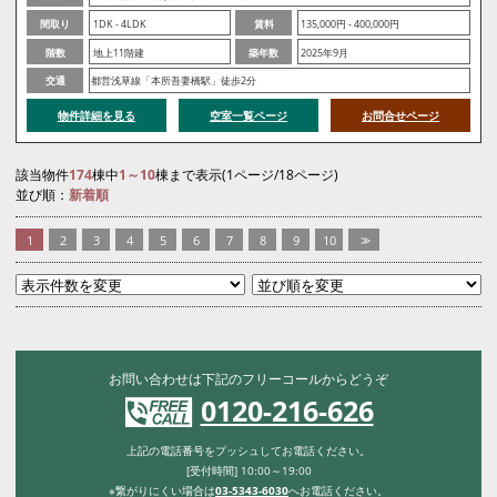
間取り
1DK - 4LDK
賃料
135,000円 - 400,000円
階数
地上11階建
築年数
2025年9月
交通
都営浅草線「本所吾妻橋駅」徒歩2分
物件詳細を見る
空室一覧ページ
お問合せページ
該当物件
174
棟中
1～10
棟まで表示(1ページ/18ページ)
並び順：
新着順
1
2
3
4
5
6
7
8
9
10
>>
お問い合わせは下記のフリーコールからどうぞ
0120-216-626
上記の電話番号をプッシュしてお電話ください。
[受付時間] 10:00～19:00
※繋がりにくい場合は
03-5343-6030
へお電話ください。