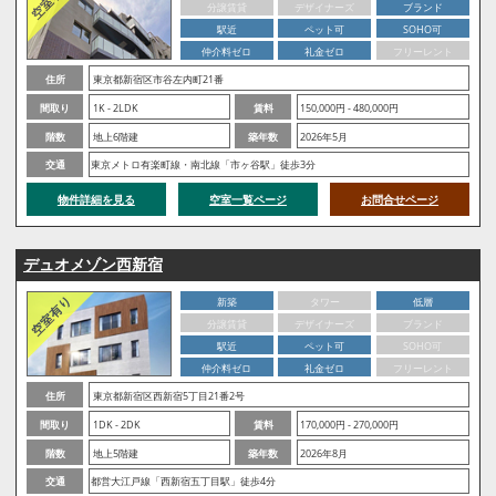
分譲賃貸
デザイナーズ
ブランド
駅近
ペット可
SOHO可
仲介料ゼロ
礼金ゼロ
フリーレント
住所
東京都新宿区市谷左内町21番
間取り
1K - 2LDK
賃料
150,000円 - 480,000円
階数
地上6階建
築年数
2026年5月
交通
東京メトロ有楽町線・南北線「市ヶ谷駅」徒歩3分
物件詳細を見る
空室一覧ページ
お問合せページ
デュオメゾン西新宿
新築
タワー
低層
分譲賃貸
デザイナーズ
ブランド
駅近
ペット可
SOHO可
仲介料ゼロ
礼金ゼロ
フリーレント
住所
東京都新宿区西新宿5丁目21番2号
間取り
1DK - 2DK
賃料
170,000円 - 270,000円
階数
地上5階建
築年数
2026年8月
交通
都営大江戸線「西新宿五丁目駅」徒歩4分