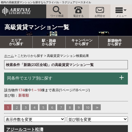
都内の高級賃貸マンションを探すならアライバル・ラグジュアリースタイル
ワード検索
電話する
お問合せ
メニュー
高級賃貸マンション一覧
エリア
キャンペーン
駅・路線
新築物件
から探す
から探す
から探す
から探す
ホーム
こだわりから探す
高級賃貸マンション検索結果
検索条件「新築(23区全域)」の高級賃貸マンション一覧
同条件でエリア別に探す
該当物件
174
棟中
1～10
棟まで表示(1ページ/18ページ)
並び順：
新着順
1
2
3
4
5
6
7
8
9
10
>>
アジールコート松濤