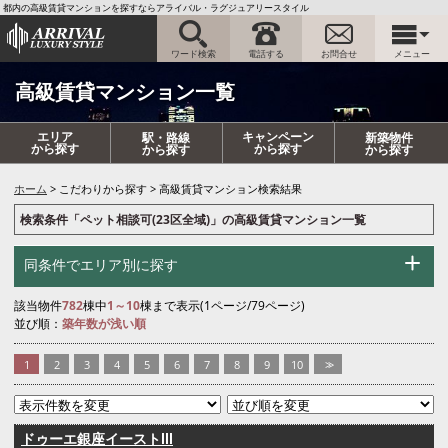
都内の高級賃貸マンションを探すならアライバル・ラグジュアリースタイル
ワード検索
電話する
お問合せ
メニュー
高級賃貸マンション一覧
エリア
キャンペーン
駅・路線
新築物件
から探す
から探す
から探す
から探す
ホーム
こだわりから探す
高級賃貸マンション検索結果
検索条件「ペット相談可(23区全域)」の高級賃貸マンション一覧
同条件でエリア別に探す
該当物件
782
棟中
1～10
棟まで表示(1ページ/79ページ)
並び順：
築年数が浅い順
1
2
3
4
5
6
7
8
9
10
>>
ドゥーエ銀座イーストⅢ