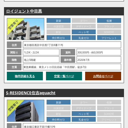
ロイジェント中目黒
新築
タワー
低層
分譲賃貸
デザイナーズ
ブランド
駅近
ペット可
SOHO可
仲介料ゼロ
礼金ゼロ
フリーレント
住所
東京都目黒区中目黒1丁目8番11号
間取り
1LDK - 2LDK
賃料
300,000円 - 460,000円
階数
地上5階建
築年数
2026年7月
交通
東急東横線、東京メトロ日比谷線「中目黒駅」徒歩7分
物件詳細を見る
空室一覧ページ
お問合せページ
S-RESIDENCE住吉aquacht
新築
タワー
低層
分譲賃貸
デザイナーズ
ブランド
駅近
ペット可
SOHO可
仲介料ゼロ
礼金ゼロ
フリーレント
住所
東京都江東区千田19番10号