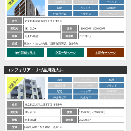
分譲賃貸
デザイナーズ
ブランド
駅近
ペット可
SOHO可
仲介料ゼロ
礼金ゼロ
フリーレント
住所
東京都新宿区新宿1丁目35番1号
間取り
1K - 2LDK
賃料
160,000円 - 500,000円
階数
地上15階建
築年数
2026年8月
交通
東京メトロ丸ノ内線「新宿御苑前駅」徒歩3分
物件詳細を見る
空室一覧ページ
お問合せページ
コンフォリア・リヴ品川西大井
新築
タワー
低層
分譲賃貸
デザイナーズ
ブランド
駅近
ペット可
SOHO可
仲介料ゼロ
礼金ゼロ
フリーレント
住所
東京都品川区二葉3丁目18番5号
間取り
1R - 2LDK
賃料
115,000円 - 240,000円
階数
地上5階建
築年数
2026年8月
交通
JR横須賀線「西大井駅」徒歩5分