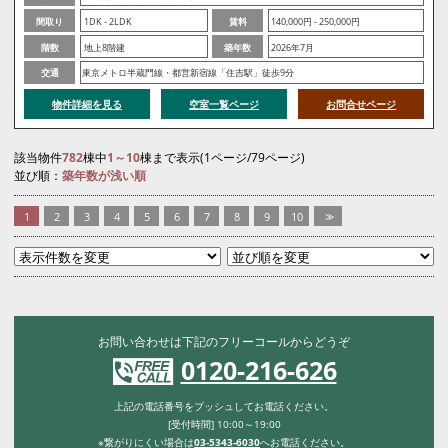
間取り
1DK - 2LDK
賃料
140,000円 - 250,000円
階数
地上8階建
築年数
2026年7月
交通
東京メトロ半蔵門線・都営新宿線「住吉駅」徒歩9分
物件詳細を見る
空室一覧ページ
お問合せページ
該当物件
782
棟中
1～10
棟まで表示(1ページ/79ページ)
並び順：
築年数が浅い順
1
2
3
4
5
6
7
8
9
10
>>
お問い合わせは下記のフリーコールからどうぞ
0120-216-626
上記の電話番号をプッシュしてお電話ください。
[受付時間] 10:00～19:00
※繋がりにくい場合は
03-5343-6030
へお電話ください。