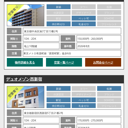
新築
タワー
低層
分譲賃貸
デザイナーズ
ブランド
駅近
ペット可
SOHO可
仲介料ゼロ
礼金ゼロ
フリーレント
住所
東京都中央区湊3丁目13番2号
間取り
1DK - 2DK
賃料
150,000円 - 260,000円
階数
地上10階建
築年数
2026年8月
交通
東京メトロ有楽町線「新富町駅」徒歩6分
物件詳細を見る
空室一覧ページ
お問合せページ
デュオメゾン西新宿
新築
タワー
低層
分譲賃貸
デザイナーズ
ブランド
駅近
ペット可
SOHO可
仲介料ゼロ
礼金ゼロ
フリーレント
住所
東京都新宿区西新宿5丁目21番2号
間取り
1DK - 2DK
賃料
170,000円 - 270,000円
階数
地上5階建
築年数
2026年8月