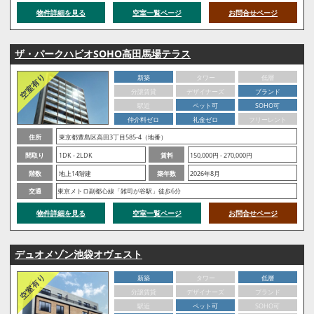
物件詳細を見る
空室一覧ページ
お問合せページ
ザ・パークハビオSOHO高田馬場テラス
新築
タワー
低層
分譲賃貸
デザイナーズ
ブランド
駅近
ペット可
SOHO可
仲介料ゼロ
礼金ゼロ
フリーレント
住所
東京都豊島区高田3丁目585-4（地番）
間取り
1DK - 2LDK
賃料
150,000円 - 270,000円
階数
地上14階建
築年数
2026年8月
交通
東京メトロ副都心線「雑司が谷駅」徒歩6分
物件詳細を見る
空室一覧ページ
お問合せページ
デュオメゾン池袋オヴェスト
新築
タワー
低層
分譲賃貸
デザイナーズ
ブランド
駅近
ペット可
SOHO可