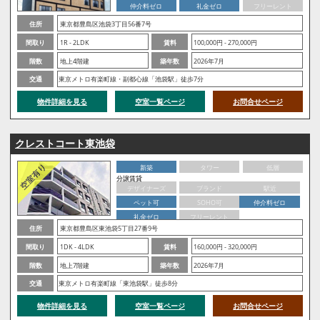
仲介料ゼロ
礼金ゼロ
フリーレント
住所
東京都豊島区池袋3丁目56番7号
間取り
1R - 2LDK
賃料
100,000円 - 270,000円
階数
地上4階建
築年数
2026年7月
交通
東京メトロ有楽町線・副都心線「池袋駅」徒歩7分
物件詳細を見る
空室一覧ページ
お問合せページ
クレストコート東池袋
新築
タワー
低層
分譲賃貸
デザイナーズ
ブランド
駅近
ペット可
SOHO可
仲介料ゼロ
礼金ゼロ
フリーレント
住所
東京都豊島区東池袋5丁目27番9号
間取り
1DK - 4LDK
賃料
160,000円 - 320,000円
階数
地上7階建
築年数
2026年7月
交通
東京メトロ有楽町線「東池袋駅」徒歩8分
物件詳細を見る
空室一覧ページ
お問合せページ