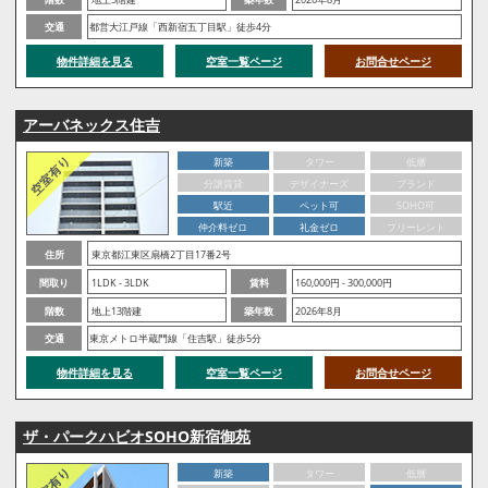
交通
都営大江戸線「西新宿五丁目駅」徒歩4分
物件詳細を見る
空室一覧ページ
お問合せページ
アーバネックス住吉
新築
タワー
低層
分譲賃貸
デザイナーズ
ブランド
駅近
ペット可
SOHO可
仲介料ゼロ
礼金ゼロ
フリーレント
住所
東京都江東区扇橋2丁目17番2号
間取り
1LDK - 3LDK
賃料
160,000円 - 300,000円
階数
地上13階建
築年数
2026年8月
交通
東京メトロ半蔵門線「住吉駅」徒歩5分
物件詳細を見る
空室一覧ページ
お問合せページ
ザ・パークハビオSOHO新宿御苑
新築
タワー
低層