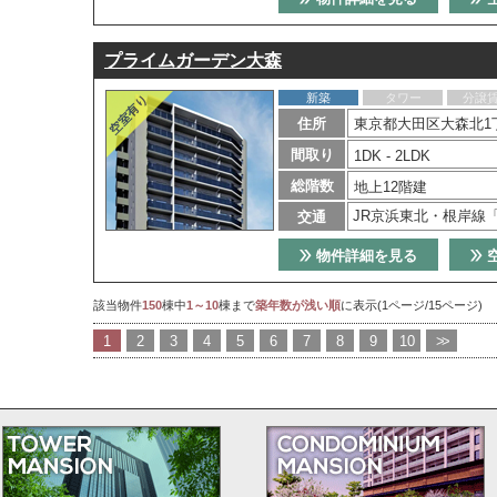
プライムガーデン大森
新築
タワー
分譲
住所
東京都大田区大森北1丁
間取り
1DK - 2LDK
総階数
地上12階建
JR京浜東北・根岸線
交通
物件詳細を見る
該当物件
150
棟中
1～10
棟まで
築年数が浅い順
に表示(1ページ/15ページ)
1
2
3
4
5
6
7
8
9
10
>>