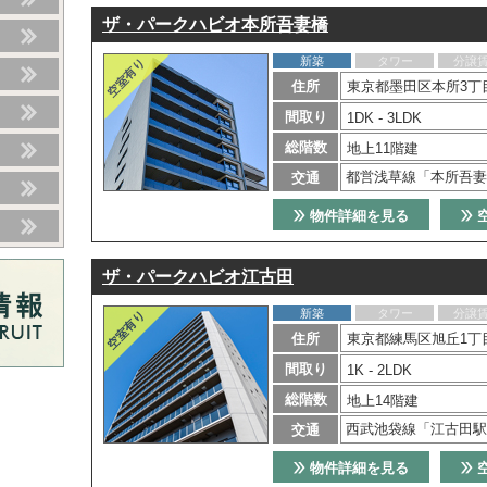
ザ・パークハビオ本所吾妻橋
新築
タワー
分譲
住所
東京都墨田区本所3丁目
間取り
1DK - 3LDK
総階数
地上11階建
都営浅草線「本所吾妻
交通
物件詳細を見る
ザ・パークハビオ江古田
新築
タワー
分譲
住所
東京都練馬区旭丘1丁目
間取り
1K - 2LDK
総階数
地上14階建
西武池袋線「江古田駅
交通
物件詳細を見る