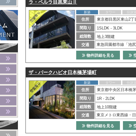
ラ・ペルラ目黒東山Ⅱ
新築
タワー
分譲
住所
東京都目黒区東山2丁目
間取り
1SLDK - 3LDK
総階数
地上3階建
東急田園都市線「池尻
交通
物件詳細を見る
ザ・パークハビオ日本橋茅場町
新築
タワー
分譲
住所
東京都中央区日本橋茅
間取り
1R - 2LDK
総階数
地上10階建
東京メトロ東西線・日
交通
物件詳細を見る