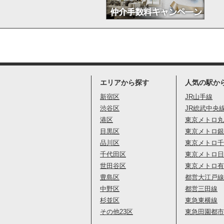
エリアから探す
人気の駅か
新宿区
JR山手線
渋谷区
JR総武中央
港区
東京メトロ丸
目黒区
東京メトロ銀
品川区
東京メトロ千
千代田区
東京メトロ日
世田谷区
東京メトロ有
豊島区
都営大江戸線
中野区
都営三田線
杉並区
東急東横線
その他23区
東急田園都市