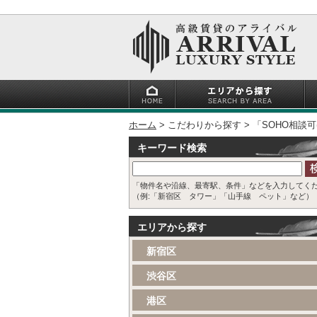
ホーム
こだわりから探す
「SOHO相談
キーワード検索
「物件名や沿線、最寄駅、条件」などを入力してく
（例:「新宿区 タワー」「山手線 ペット」など）
エリアから探す
新宿区
渋谷区
港区