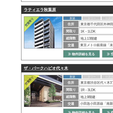
ラティエラ秋葉原
新築
タワー
分譲
住所
東京都千代田区外神田4
間取り
1K - 1LDK
総階数
地上13階建
東京メトロ銀座線「末
交通
物件詳細を見る
ザ・パークハビオ代々木
新築
タワー
分譲
住所
東京都渋谷区代々木3丁
間取り
1R - 3LDK
総階数
地上9階建
小田急小田原線「南新
交通
物件詳細を見る