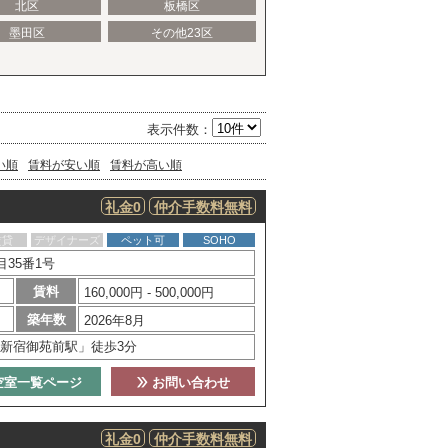
北区
板橋区
墨田区
その他23区
表示件数：
い順
賃料が安い順
賃料が高い順
礼金0
仲介手数料無料
賃貸
デザイナーズ
ペット可
SOHO
35番1号
賃料
160,000円 - 500,000円
築年数
2026年8月
新宿御苑前駅」徒歩3分
空室一覧ページ
お問い合わせ
礼金0
仲介手数料無料