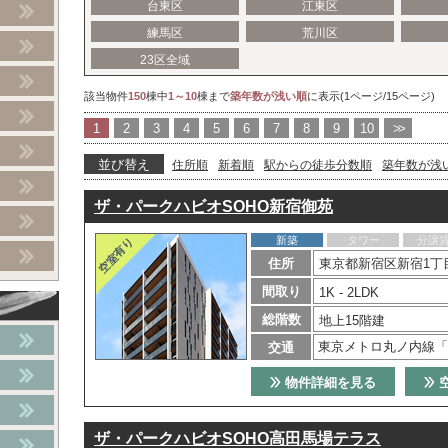
台東区
江東区
練馬区
荒川区
23区全域
該当物件
150
棟中
1～10
棟まで
築年数が浅い順
に表示(1ページ/15ページ)
1
2
3
4
5
6
7
8
9
10
>>
並び替え
住所順
新着順
駅からの徒歩分数順
築年数が浅
ザ・パークハビオSOHO新宿御苑
新築
タワー
分譲
住所
東京都新宿区新宿1丁目
間取り
1K - 2LDK
総階数
地上15階建
東京メトロ丸ノ内線「
交通
物件詳細を見る
ザ・パークハビオSOHO高田馬場テラス