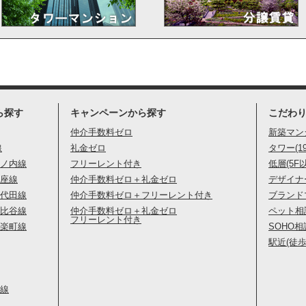
ら探す
キャンペーンから探す
こだわ
仲介手数料ゼロ
新築マン
線
礼金ゼロ
タワー(1
ノ内線
フリーレント付き
低層(5F
座線
仲介手数料ゼロ＋礼金ゼロ
デザイナ
代田線
仲介手数料ゼロ＋フリーレント付き
ブランド
比谷線
仲介手数料ゼロ＋礼金ゼロ
ペット相
フリーレント付き
楽町線
SOHO相
駅近(徒歩
線