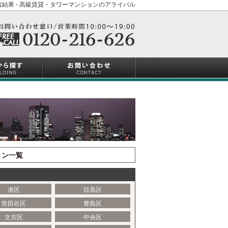
索結果 - 高級賃貸・タワーマンションのアライバル
ョン一覧
港区
目黒区
世田谷区
豊島区
文京区
中央区