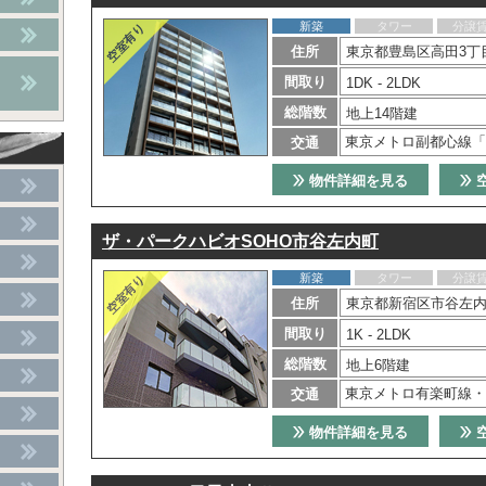
新築
タワー
分譲
住所
東京都豊島区高田3丁目
間取り
1DK - 2LDK
総階数
地上14階建
東京メトロ副都心線「
交通
物件詳細を見る
ザ・パークハビオSOHO市谷左内町
新築
タワー
分譲
住所
東京都新宿区市谷左内
間取り
1K - 2LDK
総階数
地上6階建
東京メトロ有楽町線・
交通
物件詳細を見る