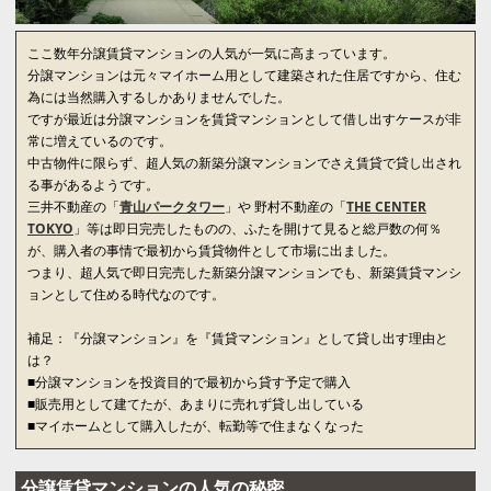
ここ数年分譲賃貸マンションの人気が一気に高まっています。
分譲マンションは元々マイホーム用として建築された住居ですから、住む
為には当然購入するしかありませんでした。
ですが最近は分譲マンションを賃貸マンションとして借し出すケースが非
常に増えているのです。
中古物件に限らず、超人気の新築分譲マンションでさえ賃貸で貸し出され
る事があるようです。
三井不動産の「
青山パークタワー
」や 野村不動産の「
THE CENTER
TOKYO
」等は即日完売したものの、ふたを開けて見ると総戸数の何％
が、購入者の事情で最初から賃貸物件として市場に出ました。
つまり、超人気で即日完売した新築分譲マンションでも、新築賃貸マンシ
ョンとして住める時代なのです。
補足：『分譲マンション』を『賃貸マンション』として貸し出す理由と
は？
■分譲マンションを投資目的で最初から貸す予定で購入
■販売用として建てたが、あまりに売れず貸し出している
■マイホームとして購入したが、転勤等で住まなくなった
分譲賃貸マンションの人気の秘密