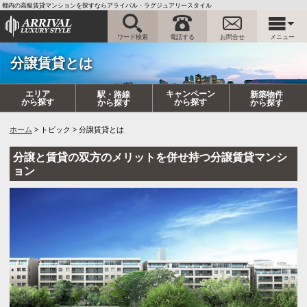
都内の高級賃貸マンションを探すならアライバル・ラグジュアリースタイル
ワード検索
電話する
お問合せ
メニュー
分譲賃貸とは
エリア
キャンペーン
駅・路線
新築物件
から探す
から探す
から探す
から探す
ホーム
トピック
分譲賃貸とは
分譲と賃貸の双方のメリットを併せ持つ分譲賃貸マンシ
ョン