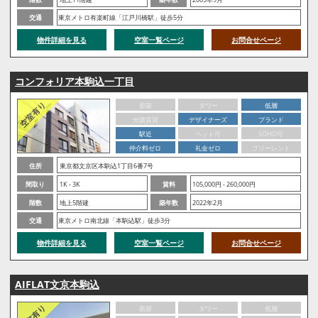
交通
東京メトロ有楽町線「江戸川橋駅」徒歩5分
物件詳細を見る
空室一覧ページ
お問合せページ
コンフォリア本駒込一丁目
新築
タワー
低層
分譲賃貸
デザイナーズ
ブランド
駅近
ペット可
SOHO可
仲介料ゼロ
礼金ゼロ
フリーレント
住所
東京都文京区本駒込1丁目6番7号
間取り
1K - 3K
賃料
105,000円 - 260,000円
階数
地上5階建
築年数
2022年2月
交通
東京メトロ南北線「本駒込駅」徒歩3分
物件詳細を見る
空室一覧ページ
お問合せページ
AIFLAT文京本駒込
新築
タワー
低層