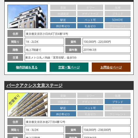
新築
タワー
低層
分譲賃貸
デザイナーズ
ブランド
駅近
ペット可
SOHO可
仲介料ゼロ
礼金ゼロ
フリーレント
住所
東京都文京区小日向4丁目4番14号
間取り
1K - 2LDK
賃料
100,000円 - 220,000円
階数
地上7階建て
築年数
2019年3月
交通
東京メトロ丸ノ内線「茗荷谷駅」徒歩5分
物件詳細を見る
空室一覧ページ
お問合せページ
パークアクシス文京ステージ
新築
タワー
低層
分譲賃貸
デザイナーズ
ブランド
駅近
ペット可
SOHO可
仲介料ゼロ
礼金ゼロ
フリーレント
住所
東京都文京区水道2丁目4番12号
間取り
1K - 3LDK
賃料
104,000円 - 238,000円
階数
地上11階建
築年数
2005年9月