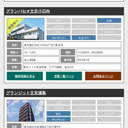
グランパセオ文京小日向
新築
タワー
低層
分譲賃貸
デザイナーズ
ブランド
駅近
ペット可
SOHO可
仲介料ゼロ
礼金ゼロ
フリーレント
住所
東京都文京区小日向2丁目1番30号
間取り
1K - 1LDK
賃料
110,000円 - 200,000円
階数
地上4階建
築年数
2023年3月
交通
東京メトロ有楽町線「江戸川橋駅」徒歩6分
物件詳細を見る
空室一覧ページ
お問合せページ
グランジット文京湯島
新築
タワー
低層
分譲賃貸
デザイナーズ
ブランド
駅近
ペット可
SOHO可
仲介料ゼロ
礼金ゼロ
フリーレント
住所
東京都文京区湯島3丁目27番9号