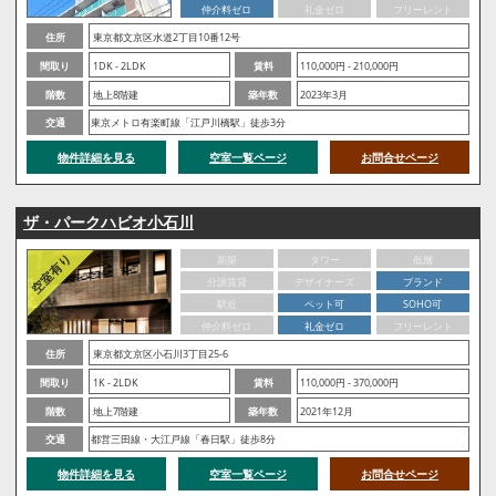
仲介料ゼロ
礼金ゼロ
フリーレント
住所
東京都文京区水道2丁目10番12号
間取り
1DK - 2LDK
賃料
110,000円 - 210,000円
階数
地上8階建
築年数
2023年3月
交通
東京メトロ有楽町線「江戸川橋駅」徒歩3分
物件詳細を見る
空室一覧ページ
お問合せページ
ザ・パークハビオ小石川
新築
タワー
低層
分譲賃貸
デザイナーズ
ブランド
駅近
ペット可
SOHO可
仲介料ゼロ
礼金ゼロ
フリーレント
住所
東京都文京区小石川3丁目25-6
間取り
1K - 2LDK
賃料
110,000円 - 370,000円
階数
地上7階建
築年数
2021年12月
交通
都営三田線・大江戸線「春日駅」徒歩8分
物件詳細を見る
空室一覧ページ
お問合せページ