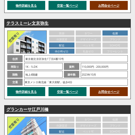
物件詳細を見る
空室一覧ページ
お問合せページ
テラスミーレ文京弥生
新築
タワー
低層
分譲賃貸
デザイナーズ
ブランド
駅近
ペット可
SOHO可
仲介料ゼロ
礼金ゼロ
フリーレント
住所
東京都文京区弥生1丁目4番10号
間取り
1K - 1LDK
賃料
110,000円 - 200,000円
階数
地上4階建
築年数
2023年10月
交通
東京メトロ南北線「東大前駅」徒歩4分
物件詳細を見る
空室一覧ページ
お問合せページ
グランカーサ江戸川橋
新築
タワー
低層
分譲賃貸
デザイナーズ
ブランド
駅近
ペット可
SOHO可