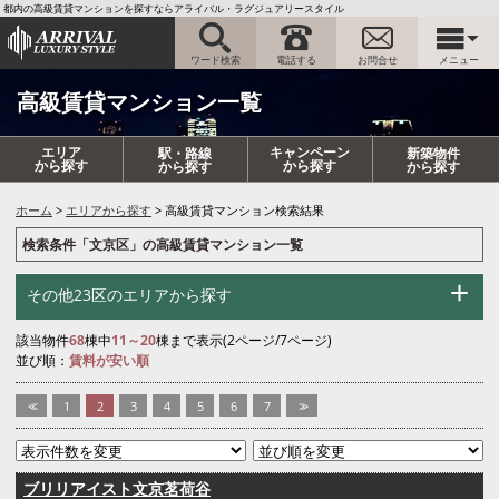
都内の高級賃貸マンションを探すならアライバル・ラグジュアリースタイル
ワード検索
電話する
お問合せ
メニュー
高級賃貸マンション一覧
エリア
キャンペーン
駅・路線
新築物件
から探す
から探す
から探す
から探す
ホーム
エリアから探す
高級賃貸マンション検索結果
検索条件「文京区」の高級賃貸マンション一覧
その他23区のエリアから探す
該当物件
68
棟中
11～20
棟まで表示(2ページ/7ページ)
並び順：
賃料が安い順
<<
1
2
3
4
5
6
7
>>
ブリリアイスト文京茗荷谷