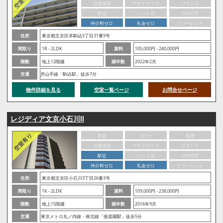
分譲賃貸
デザイナーズ
ブランド
駅近
ペット可
SOHO可
仲介料ゼロ
礼金ゼロ
フリーレント
住所
東京都文京区本駒込5丁目31番9号
間取り
1R - 2LDK
賃料
105,000円 - 240,000円
階数
地上12階建
築年数
2022年2月
交通
JR山手線「駒込駅」徒歩7分
物件詳細を見る
空室一覧ページ
お問合せページ
レジディア文京小石川Ⅱ
新築
タワー
低層
分譲賃貸
デザイナーズ
ブランド
駅近
ペット可
SOHO可
仲介料ゼロ
礼金ゼロ
フリーレント
住所
東京都文京区小石川3丁目26番3号
間取り
1K - 2LDK
賃料
109,000円 - 238,000円
階数
地上15階建
築年数
2016年9月
交通
東京メトロ丸ノ内線・南北線「後楽園駅」徒歩5分