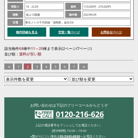
間取り
1K - 2LDK
賃料
110,000円 - 270,000円
階数
地上12階建
築年数
2023年6月
交通
東京メトロ千代田線「湯島駅」徒歩2分
物件詳細を見る
空室一覧ページ
お問合せページ
該当物件
68
棟中
11～20
棟まで表示(2ページ/7ページ)
並び順：
賃料が安い順
<<
1
2
3
4
5
6
7
>>
お問い合わせは下記のフリーコールからどうぞ
0120-216-626
上記の電話番号をプッシュしてお電話ください。
[受付時間] 10:00～19:00
※繋がりにくい場合は
03-5343-6030
へお電話ください。