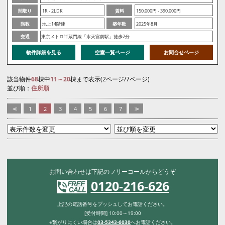
間取り
1R - 2LDK
賃料
150,000円 - 390,000円
階数
地上14階建
築年数
2025年8月
交通
東京メトロ半蔵門線「水天宮前駅」徒歩2分
物件詳細を見る
空室一覧ページ
お問合せページ
該当物件
68
棟中
11～20
棟まで表示(2ページ/7ページ)
並び順：
住所順
<<
1
2
3
4
5
6
7
>>
お問い合わせは下記のフリーコールからどうぞ
0120-216-626
上記の電話番号をプッシュしてお電話ください。
[受付時間] 10:00～19:00
※繋がりにくい場合は
03-5343-6030
へお電話ください。