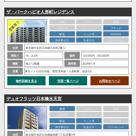
ザ・パークハビオ人形町レジデンス
新築
タワー
低層
分譲賃貸
デザイナーズ
ブランド
駅近
ペット可
SOHO可
仲介料ゼロ
礼金ゼロ
フリーレント
住所
東京都中央区日本橋久松町2番12
間取り
1K - 2LDK
賃料
120,000円 - 350,000円
階数
地上12階建
築年数
2024年1月
交通
東京メトロ日比谷線、都営浅草線「人形町駅」徒歩5分
物件詳細を見る
空室一覧ページ
お問合せページ
デュオフラッツ日本橋水天宮
新築
タワー
低層
分譲賃貸
デザイナーズ
ブランド
駅近
ペット可
SOHO可
仲介料ゼロ
礼金ゼロ
フリーレント
住所
東京都中央区日本橋蛎殻町1丁目28番3号