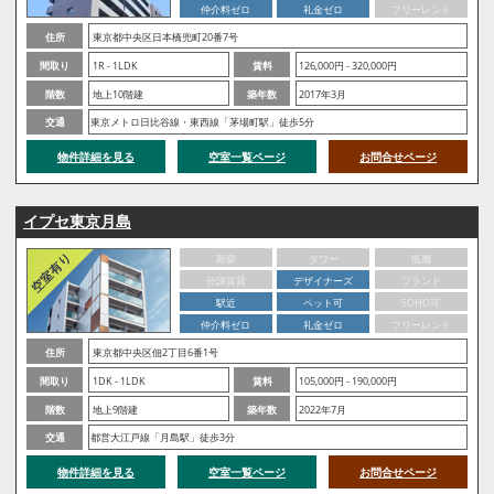
仲介料ゼロ
礼金ゼロ
フリーレント
住所
東京都中央区日本橋兜町20番7号
間取り
1R - 1LDK
賃料
126,000円 - 320,000円
階数
地上10階建
築年数
2017年3月
交通
東京メトロ日比谷線・東西線「茅場町駅」徒歩5分
物件詳細を見る
空室一覧ページ
お問合せページ
イプセ東京月島
新築
タワー
低層
分譲賃貸
デザイナーズ
ブランド
駅近
ペット可
SOHO可
仲介料ゼロ
礼金ゼロ
フリーレント
住所
東京都中央区佃2丁目6番1号
間取り
1DK - 1LDK
賃料
105,000円 - 190,000円
階数
地上9階建
築年数
2022年7月
交通
都営大江戸線「月島駅」徒歩3分
物件詳細を見る
空室一覧ページ
お問合せページ