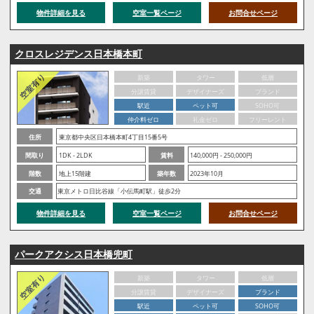
物件詳細を見る
空室一覧ページ
お問合せページ
クロスレジデンス日本橋本町
新築
タワー
低層
分譲賃貸
デザイナーズ
ブランド
駅近
ペット可
SOHO可
仲介料ゼロ
礼金ゼロ
フリーレント
住所
東京都中央区日本橋本町4丁目15番5号
間取り
1DK - 2LDK
賃料
140,000円 - 250,000円
階数
地上15階建
築年数
2023年10月
交通
東京メトロ日比谷線「小伝馬町駅」徒歩2分
物件詳細を見る
空室一覧ページ
お問合せページ
パークアクシス日本橋兜町
新築
タワー
低層
分譲賃貸
デザイナーズ
ブランド
駅近
ペット可
SOHO可