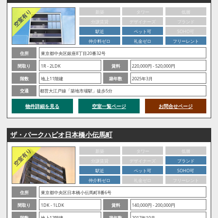
新築
タワー
低層
分譲賃貸
デザイナーズ
ブランド
駅近
ペット可
SOHO可
仲介料ゼロ
礼金ゼロ
フリーレント
住所
東京都中央区銀座8丁目20番32号
間取り
1R - 2LDK
賃料
220,000円 - 520,000円
階数
地上11階建
築年数
2025年3月
交通
都営大江戸線「築地市場駅」徒歩5分
物件詳細を見る
空室一覧ページ
お問合せページ
ザ・パークハビオ日本橋小伝馬町
新築
タワー
低層
分譲賃貸
デザイナーズ
ブランド
駅近
ペット可
SOHO可
仲介料ゼロ
礼金ゼロ
フリーレント
住所
東京都中央区日本橋小伝馬町8番6号
間取り
1DK - 1LDK
賃料
140,000円 - 200,000円
階数
地上12階建
築年数
2017年10月