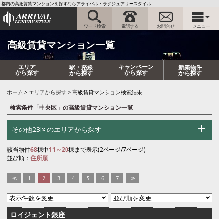
都内の高級賃貸マンションを探すならアライバル・ラグジュアリースタイル
ワード検索
電話する
お問合せ
メニュー
高級賃貸マンション一覧
エリア
キャンペーン
駅・路線
新築物件
から探す
から探す
から探す
から探す
ホーム
エリアから探す
高級賃貸マンション検索結果
検索条件「中央区」の高級賃貸マンション一覧
その他23区のエリアから探す
該当物件
68
棟中
11～20
棟まで表示(2ページ/7ページ)
並び順：
住所順
<<
1
2
3
4
5
6
7
>>
ロイジェント銀座