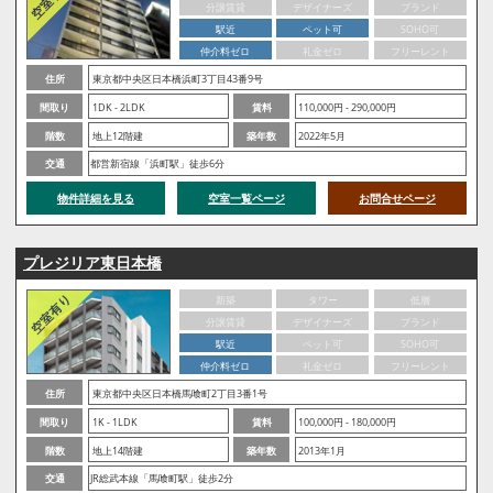
分譲賃貸
デザイナーズ
ブランド
駅近
ペット可
SOHO可
仲介料ゼロ
礼金ゼロ
フリーレント
住所
東京都中央区日本橋浜町3丁目43番9号
間取り
1DK - 2LDK
賃料
110,000円 - 290,000円
階数
地上12階建
築年数
2022年5月
交通
都営新宿線「浜町駅」徒歩6分
物件詳細を見る
空室一覧ページ
お問合せページ
プレジリア東日本橋
新築
タワー
低層
分譲賃貸
デザイナーズ
ブランド
駅近
ペット可
SOHO可
仲介料ゼロ
礼金ゼロ
フリーレント
住所
東京都中央区日本橋馬喰町2丁目3番1号
間取り
1K - 1LDK
賃料
100,000円 - 180,000円
階数
地上14階建
築年数
2013年1月
交通
JR総武本線「馬喰町駅」徒歩2分