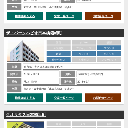
交通
東京メトロ日比谷線「小伝馬町駅」徒歩1分
物件詳細を見る
空室一覧ページ
お問合せページ
ザ・パークハビオ日本橋箱崎町
新築
タワー
低層
分譲賃貸
デザイナーズ
ブランド
駅近
ペット可
SOHO可
仲介料ゼロ
礼金ゼロ
フリーレント
住所
東京都中央区日本橋箱崎町8番7号
間取り
1LDK - 1LDK
賃料
170,000円 - 200,000円
階数
地上11階建
築年数
2018年2月
交通
東京メトロ半蔵門線「水天宮前駅」徒歩5分
物件詳細を見る
空室一覧ページ
お問合せページ
クオリタス日本橋浜町
新築
タワー
低層