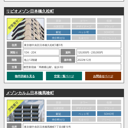
リビオメゾン日本橋久松町
新築
タワー
低層
分譲賃貸
デザイナーズ
ブランド
駅近
ペット可
SOHO可
仲介料ゼロ
礼金ゼロ
フリーレント
住所
東京都中央区日本橋久松町3番5号
間取り
1DK - 2DK
賃料
120,000円 - 230,000円
階数
地上12階建
築年数
2022年12月
交通
都営新宿線「馬喰横山駅」徒歩3分
物件詳細を見る
空室一覧ページ
お問合せページ
メゾンカルム日本橋馬喰町
新築
タワー
低層
分譲賃貸
デザイナーズ
ブランド
駅近
ペット可
SOHO可
仲介料ゼロ
礼金ゼロ
フリーレント
住所
東京都中央区日本橋馬喰町1丁目4番16号