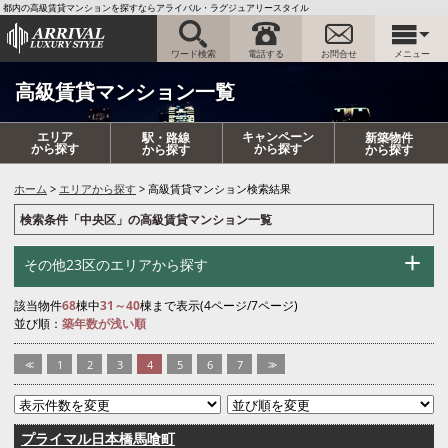
都内の高級賃貸マンションを探すならアライバル・ラグジュアリースタイル
ワード検索
電話する
お問合せ
メニュー
高級賃貸マンション一覧
エリア
キャンペーン
駅・路線
新築物件
から探す
から探す
から探す
から探す
ホーム
エリアから探す
高級賃貸マンション検索結果
検索条件「中央区」の高級賃貸マンション一覧
その他23区のエリアから探す
該当物件
68
棟中
31～40
棟まで表示(4ページ/7ページ)
並び順：
築年数が浅い順
<<
1
2
3
4
5
6
7
>>
プライマル日本橋馬喰町