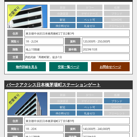
新築
タワー
低層
分譲賃貸
デザイナーズ
ブランド
駅近
ペット可
SOHO可
仲介料ゼロ
礼金ゼロ
フリーレント
住所
東京都中央区日本橋馬喰町2丁目2番3号
間取り
1R - 2LDK
賃料
120,000円 - 250,000円
階数
地上15階建
築年数
2023年10月
交通
JR総武線「馬喰町駅」徒歩1分
物件詳細を見る
空室一覧ページ
お問合せページ
パークアクシス日本橋茅場町ステーションゲート
新築
タワー
低層
分譲賃貸
デザイナーズ
ブランド
駅近
ペット可
SOHO可
仲介料ゼロ
礼金ゼロ
フリーレント
住所
東京都中央区日本橋茅場町2丁目5番9号
間取り
1R - 2DK
賃料
140,000円 - 240,000円
階数
地上12階建
築年数
2023年9月