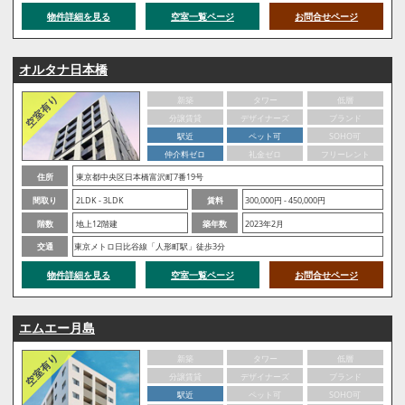
物件詳細を見る
空室一覧ページ
お問合せページ
オルタナ日本橋
新築
タワー
低層
分譲賃貸
デザイナーズ
ブランド
駅近
ペット可
SOHO可
仲介料ゼロ
礼金ゼロ
フリーレント
住所
東京都中央区日本橋富沢町7番19号
間取り
2LDK - 3LDK
賃料
300,000円 - 450,000円
階数
地上12階建
築年数
2023年2月
交通
東京メトロ日比谷線「人形町駅」徒歩3分
物件詳細を見る
空室一覧ページ
お問合せページ
エムエー月島
新築
タワー
低層
分譲賃貸
デザイナーズ
ブランド
駅近
ペット可
SOHO可