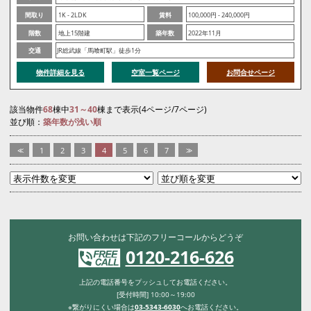
間取り
1K - 2LDK
賃料
100,000円 - 240,000円
階数
地上15階建
築年数
2022年11月
交通
JR総武線「馬喰町駅」徒歩1分
物件詳細を見る
空室一覧ページ
お問合せページ
該当物件
68
棟中
31～40
棟まで表示(4ページ/7ページ)
並び順：
築年数が浅い順
<<
1
2
3
4
5
6
7
>>
お問い合わせは下記のフリーコールからどうぞ
0120-216-626
上記の電話番号をプッシュしてお電話ください。
[受付時間] 10:00～19:00
※繋がりにくい場合は
03-5343-6030
へお電話ください。