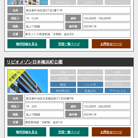
仲介料ゼロ
礼金ゼロ
フリーレント
住所
東京都中央区佃3丁目2番11号
間取り
1K - 1LDK
賃料
105,000円 - 180,000円
階数
地上11階建
築年数
2023年1月
交通
東京メトロ有楽町線「月島駅」徒歩3分
物件詳細を見る
空室一覧ページ
お問合せページ
リビオメゾン日本橋浜町公園
新築
タワー
低層
分譲賃貸
デザイナーズ
ブランド
駅近
ペット可
SOHO可
仲介料ゼロ
礼金ゼロ
フリーレント
住所
東京都中央区日本橋浜町2丁目60番9号
間取り
1R - 2DK
賃料
125,000円 - 240,000円
階数
地上10階建
築年数
2023年1月
交通
都営新宿線「浜町駅」徒歩1分
物件詳細を見る
空室一覧ページ
お問合せページ