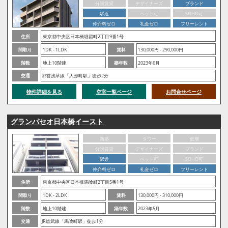
分譲賃貸
デザイナーズ
ブランド
駅近
ペット可
SOHO可
仲介料ゼロ
礼金ゼロ
フリーレント
住所
東京都中央区日本橋堀留町2丁目9番1号
間取り
1DK - 1LDK
賃料
130,000円 - 290,000円
階数
地上10階建
築年数
2023年6月
交通
都営浅草線「人形町駅」徒歩2分
物件詳細を見る
空室一覧ページ
お問合せページ
グランパセオ日本橋イースト
新築
タワー
低層
分譲賃貸
デザイナーズ
ブランド
駅近
ペット可
SOHO可
仲介料ゼロ
礼金ゼロ
フリーレント
住所
東京都中央区日本橋馬喰町2丁目5番1号
間取り
1DK - 2LDK
賃料
130,000円 - 310,000円
階数
地上10階建
築年数
2023年5月
交通
JR総武線「馬喰町駅」徒歩1分