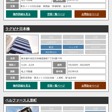
交通
東京メトロ日比谷線・東西線「茅場町駅」徒歩3分
物件詳細を見る
空室一覧ページ
お問合せページ
ラグゼナ日本橋
新築
タワー
低層
分譲賃貸
デザイナーズ
ブランド
駅近
ペット可
SOHO可
仲介料ゼロ
礼金ゼロ
フリーレント
住所
東京都中央区日本橋堀留町1丁目6番15号
間取り
1LDK - 2LDK
賃料
190,000円 - 300,000円
階数
地上10階建
築年数
2023年6月
交通
都営浅草線・東京メトロ日比谷線「人形町」駅 徒歩4分
物件詳細を見る
空室一覧ページ
お問合せページ
ベルファース人形町
新築
タワー
低層