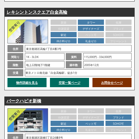
レキシントンスクエア白金高輪
新築
タワー
低層
分譲賃貸
デザイナーズ
ブランド
駅近
ペット可
SOHO可
仲介料ゼロ
礼金ゼロ
フリーレント
住所
東京都港区高輪1丁目4番3号
間取り
1K - 3LDK
賃料
115,000円 - 334,000円
階数
地上22階地下1階建
築年数
2005年12月
交通
東京メトロ南北線「白金高輪駅」徒歩1分
物件詳細を見る
空室一覧ページ
お問合せページ
パークハビオ新橋
新築
タワー
低層
分譲賃貸
デザイナーズ
ブランド
駅近
ペット可
SOHO可
仲介料ゼロ
礼金ゼロ
フリーレント
住所
東京都港区新橋5丁目24番8号