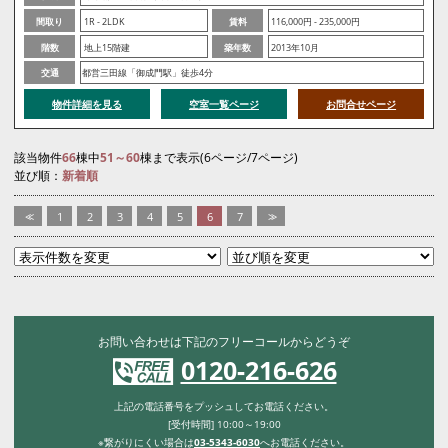
間取り
1R - 2LDK
賃料
116,000円 - 235,000円
階数
地上15階建
築年数
2013年10月
交通
都営三田線「御成門駅」徒歩4分
物件詳細を見る
空室一覧ページ
お問合せページ
該当物件
66
棟中
51～60
棟まで表示(6ページ/7ページ)
並び順：
新着順
<<
1
2
3
4
5
6
7
>>
お問い合わせは下記のフリーコールからどうぞ
0120-216-626
上記の電話番号をプッシュしてお電話ください。
[受付時間] 10:00～19:00
※繋がりにくい場合は
03-5343-6030
へお電話ください。