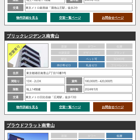
交通
東京メトロ銀座線「溜池山王駅」徒歩2分
物件詳細を見る
空室一覧ページ
お問合せページ
ブリックレジデンス南青山
新築
タワー
低層
分譲賃貸
デザイナーズ
ブランド
駅近
ペット可
SOHO可
仲介料ゼロ
礼金ゼロ
フリーレント
住所
東京都港区南青山7丁目10番9号
間取り
1DK - 2LDK
賃料
180,000円 - 420,000円
階数
地上14階建
築年数
2024年9月
交通
東京メトロ日比谷線「広尾駅」徒歩13分
物件詳細を見る
空室一覧ページ
お問合せページ
プラウドフラット南青山
新築
タワー
低層