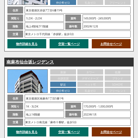
仲介料ゼロ
礼金ゼロ
フリーレント
住所
東京都港区赤坂7丁目6番19号
間取り
1LDK - 2LDK
賃料
149,000円 - 249,000円
階数
地上4階地下1階建
築年数
2002年12月
交通
東京メトロ千代田線「赤坂駅」徒歩5分
物件詳細を見る
空室一覧ページ
お問合せページ
南麻布仙台坂レジデンス
新築
タワー
低層
分譲賃貸
デザイナーズ
ブランド
駅近
ペット可
SOHO可
仲介料ゼロ
礼金ゼロ
フリーレント
住所
東京都港区南麻布1丁目5番1号
間取り
1K - 3LDK
賃料
170,000円 - 1,000,000円
階数
地上14階建
築年数
2023年1月
交通
東京メトロ南北線「麻布十番駅」徒歩5分
物件詳細を見る
空室一覧ページ
お問合せページ