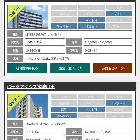
新築
タワー
低層
分譲賃貸
デザイナーズ
ブランド
駅近
ペット可
SOHO可
仲介料ゼロ
礼金ゼロ
フリーレント
住所
東京都港区海岸3丁目2番3号
間取り
1DK - 2LDK
賃料
120,000円 - 300,000円
階数
地上10階建
築年数
2022年1月
交通
ゆりかもめ「芝浦ふ頭駅」徒歩7分
物件詳細を見る
空室一覧ページ
お問合せページ
パークアクシス溜池山王
新築
タワー
低層
分譲賃貸
デザイナーズ
ブランド
駅近
ペット可
SOHO可
仲介料ゼロ
礼金ゼロ
フリーレント
住所
東京都港区赤坂2丁目12番30号
間取り
1R - 1LDK
賃料
143,000円 - 225,000円
階数
地上15階地下1階建
築年数
2005年12月