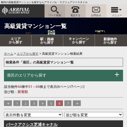
都内の高級賃貸マンションを探すならアライバル・ラグジュアリースタイル
ワード検索
電話する
お問合せ
メニュー
高級賃貸マンション一覧
エリア
キャンペーン
駅・路線
新築物件
から探す
から探す
から探す
から探す
ホーム
エリアから探す
高級賃貸マンション検索結果
検索条件「港区」の高級賃貸マンション一覧
港区のエリアから探す
該当物件
66
棟中
51～60
棟まで表示(6ページ/7ページ)
並び順：
新着順
<<
1
2
3
4
5
6
7
>>
パークアクシス芝浦キャナル