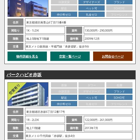
分譲賃貸
デザイナーズ
ブランド
駅近
ペット可
SOHO可
仲介料ゼロ
礼金ゼロ
フリーレント
住所
東京都港区南青山6丁目15番4番
間取り
1K - 1LDK
賃料
130,000円 - 290,000円
階数
地上5階地下1階建
築年数
2009年12月
交通
東京メトロ銀座線・半蔵門線「表参道駅」徒歩9分
物件詳細を見る
空室一覧ページ
お問合せページ
パークハビオ赤坂
新築
タワー
低層
分譲賃貸
デザイナーズ
ブランド
駅近
ペット可
SOHO可
仲介料ゼロ
礼金ゼロ
フリーレント
住所
東京都港区赤坂6丁目12番17号
間取り
1R - 2LDK
賃料
122,000円 - 261,000円
階数
地上11階建
築年数
2013年7月
交通
東京メトロ千代田線「赤坂駅」徒歩4分