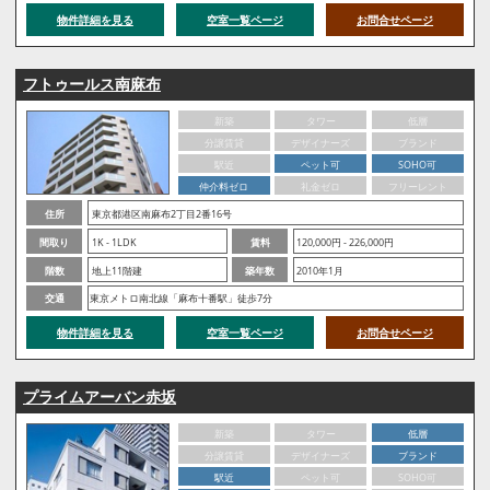
物件詳細を見る
空室一覧ページ
お問合せページ
フトゥールス南麻布
新築
タワー
低層
分譲賃貸
デザイナーズ
ブランド
駅近
ペット可
SOHO可
仲介料ゼロ
礼金ゼロ
フリーレント
住所
東京都港区南麻布2丁目2番16号
間取り
1K - 1LDK
賃料
120,000円 - 226,000円
階数
地上11階建
築年数
2010年1月
交通
東京メトロ南北線「麻布十番駅」徒歩7分
物件詳細を見る
空室一覧ページ
お問合せページ
プライムアーバン赤坂
新築
タワー
低層
分譲賃貸
デザイナーズ
ブランド
駅近
ペット可
SOHO可