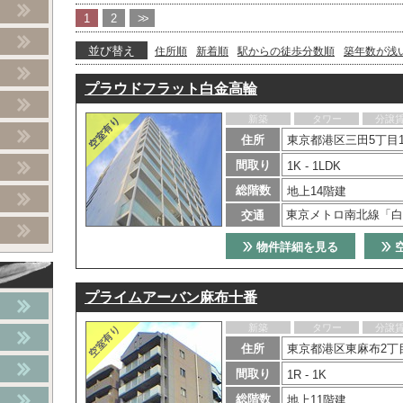
1
2
>>
並び替え
住所順
新着順
駅からの徒歩分数順
築年数が浅
プラウドフラット白金高輪
新築
タワー
分譲
住所
東京都港区三田5丁目1
間取り
1K - 1LDK
総階数
地上14階建
東京メトロ南北線「白
交通
物件詳細を見る
プライムアーバン麻布十番
新築
タワー
分譲
住所
東京都港区東麻布2丁目
間取り
1R - 1K
総階数
地上11階建