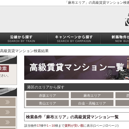
「麻布エリア」の高級賃貸マンション検索
高級賃貸マンション検索結果
ださい。
港区のエリアから探す
赤坂エリア
麻布エリア
青山エリア
白金・高輪エリア
検索条件「麻布エリア」の高級賃貸マンション一覧
該当物件
17
棟中
1～10
棟まで
賃料が安い順
に表示(1ページ/2ページ)