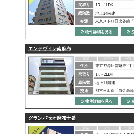
間取り
1R - 1LDK
総階数
地上14階建
東京メトロ日比谷線「
交通
物件詳細を見る
エンテヴィレ南麻布
新築
タワー
分譲
住所
東京都港区南麻布2丁目
間取り
1K - 2LDK
総階数
地上11階建
都営三田線「白金高輪
交通
物件詳細を見る
グランパセオ麻布十番
新築
タワー
分譲