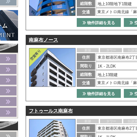
総階数
地上10階地下1階建
東京メトロ南北線「麻
交通
物件詳細を見る
南麻布ノース
新築
タワー
分譲
住所
東京都港区南麻布2丁
間取り
1K - 2LDK
総階数
地上13階建
東京メトロ南北線「麻
交通
物件詳細を見る
フトゥールス南麻布
新築
タワー
分譲
住所
東京都港区南麻布2丁目
間取り