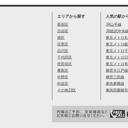
エリアから探す
人気の駅か
新宿区
JR山手線
渋谷区
JR総武中央
港区
東京メトロ丸
目黒区
東京メトロ銀
品川区
東京メトロ千
千代田区
東京メトロ日
世田谷区
東京メトロ有
豊島区
都営大江戸線
中野区
都営三田線
杉並区
東急東横線
その他23区
東急田園都市