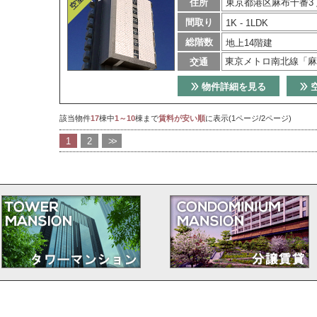
住所
東京都港区麻布十番3
間取り
1K - 1LDK
総階数
地上14階建
東京メトロ南北線「麻
交通
物件詳細を見る
該当物件
17
棟中
1～10
棟まで
賃料が安い順
に表示(1ページ/2ページ)
1
2
>>