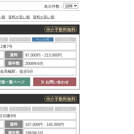
表示件数：
い順
賃料が安い順
賃料が高い順
仲介手数料無料
賃貸
デザイナーズ
ペット可
SOHO
2番7号
賃料
97,000円 - 213,000円
築年数
2008年9月
金高輪駅」徒歩5分
空室一覧ページ
お問い合わせ
仲介手数料無料
賃貸
デザイナーズ
ペット可
SOHO
33番9号
賃料
107,000円 - 145,000円
築年数
1993年3月