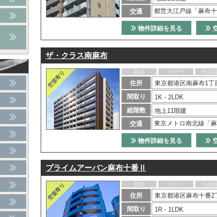
都営大江戸線「麻布十
交通
物件詳細を見る
ザ・クラス南麻布
新築
タワー
分譲
住所
東京都港区南麻布1丁目
間取り
1K - 2LDK
総階数
地上11階建
東京メトロ南北線「麻
交通
物件詳細を見る
プライムアーバン麻布十番Ⅱ
新築
タワー
分譲
住所
東京都港区麻布十番2丁
間取り
1R - 1LDK