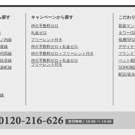
ら探す
キャンペーンから探す
こだわ
仲介手数料ゼロ
新築マン
線
礼金ゼロ
タワー(1
ノ内線
フリーレント付き
低層(5F
座線
仲介手数料ゼロ＋礼金ゼロ
デザイナ
代田線
仲介手数料ゼロ＋フリーレント付き
ブランド
比谷線
仲介手数料ゼロ＋礼金ゼロ
ペット相
フリーレント付き
楽町線
SOHO相
駅近(徒歩
線