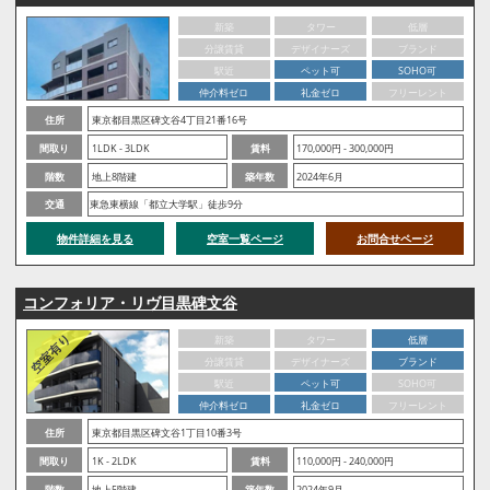
新築
タワー
低層
分譲賃貸
デザイナーズ
ブランド
駅近
ペット可
SOHO可
仲介料ゼロ
礼金ゼロ
フリーレント
住所
東京都目黒区碑文谷4丁目21番16号
間取り
1LDK - 3LDK
賃料
170,000円 - 300,000円
階数
地上8階建
築年数
2024年6月
交通
東急東横線「都立大学駅」徒歩9分
物件詳細を見る
空室一覧ページ
お問合せページ
コンフォリア・リヴ目黒碑文谷
新築
タワー
低層
分譲賃貸
デザイナーズ
ブランド
駅近
ペット可
SOHO可
仲介料ゼロ
礼金ゼロ
フリーレント
住所
東京都目黒区碑文谷1丁目10番3号
間取り
1K - 2LDK
賃料
110,000円 - 240,000円
階数
地上5階建
築年数
2024年9月