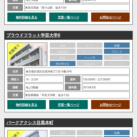
交通
東急目黒線「西小山駅」徒歩13分
物件詳細を見る
空室一覧ページ
お問合せページ
プラウドフラット学芸大学Ⅱ
新築
タワー
低層
分譲賃貸
デザイナーズ
ブランド
駅近
ペット可
SOHO可
仲介料ゼロ
礼金ゼロ
フリーレント
住所
東京都目黒区目黒本町2丁目14番24号
間取り
1K - 2LDK
賃料
109,000円 - 227,000円
階数
地上5階建
築年数
2015年9月
交通
東急東横線「学芸大学駅」徒歩13分
物件詳細を見る
空室一覧ページ
お問合せページ
パークアクシス目黒本町
新築
タワー
低層