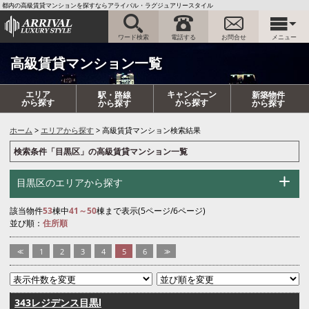
都内の高級賃貸マンションを探すならアライバル・ラグジュアリースタイル
ワード検索
電話する
お問合せ
メニュー
高級賃貸マンション一覧
エリア
キャンペーン
駅・路線
新築物件
から探す
から探す
から探す
から探す
ホーム
エリアから探す
高級賃貸マンション検索結果
検索条件「目黒区」の高級賃貸マンション一覧
目黒区のエリアから探す
該当物件
53
棟中
41～50
棟まで表示(5ページ/6ページ)
並び順：
住所順
<<
1
2
3
4
5
6
>>
343レジデンス目黒Ⅰ