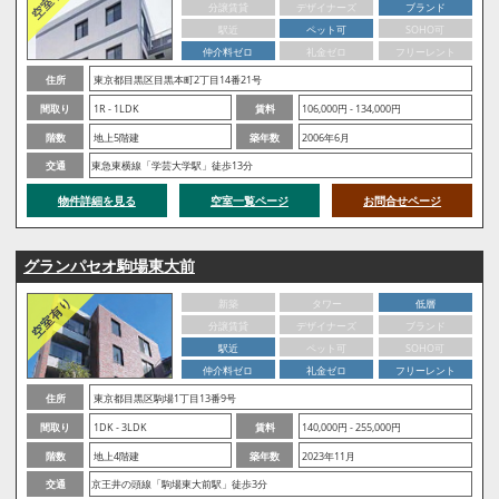
分譲賃貸
デザイナーズ
ブランド
駅近
ペット可
SOHO可
仲介料ゼロ
礼金ゼロ
フリーレント
住所
東京都目黒区目黒本町2丁目14番21号
間取り
1R - 1LDK
賃料
106,000円 - 134,000円
階数
地上5階建
築年数
2006年6月
交通
東急東横線「学芸大学駅」徒歩13分
物件詳細を見る
空室一覧ページ
お問合せページ
グランパセオ駒場東大前
新築
タワー
低層
分譲賃貸
デザイナーズ
ブランド
駅近
ペット可
SOHO可
仲介料ゼロ
礼金ゼロ
フリーレント
住所
東京都目黒区駒場1丁目13番9号
間取り
1DK - 3LDK
賃料
140,000円 - 255,000円
階数
地上4階建
築年数
2023年11月
交通
京王井の頭線「駒場東大前駅」徒歩3分