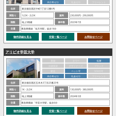
仲介料ゼロ
礼金ゼロ
フリーレント
住所
東京都目黒区中町1丁目12番6号
間取り
1LDK - 2LDK
賃料
230,000円 - 290,000円
階数
地上5階建
築年数
2023年7月
交通
東急東横線「祐天寺駅」徒歩14分
物件詳細を見る
空室一覧ページ
お問合せページ
アリビオ学芸大学
新築
タワー
低層
分譲賃貸
デザイナーズ
ブランド
駅近
ペット可
SOHO可
仲介料ゼロ
礼金ゼロ
フリーレント
住所
東京都目黒区五本木3丁目25番25号
間取り
1K - 2LDK
賃料
130,000円 - 380,000円
階数
地上3階建
築年数
2024年3月
交通
東急東横線「学芸大学駅」徒歩6分
物件詳細を見る
空室一覧ページ
お問合せページ