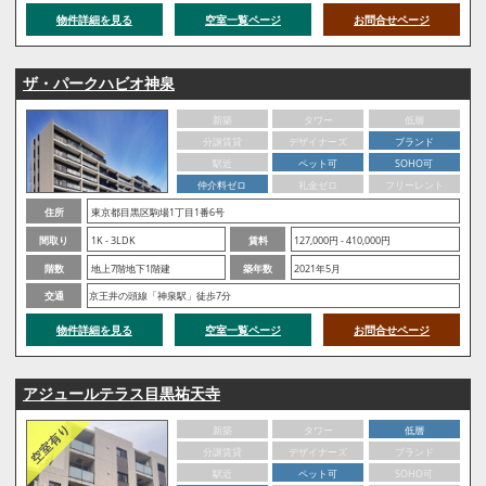
物件詳細を見る
空室一覧ページ
お問合せページ
ザ・パークハビオ神泉
新築
タワー
低層
分譲賃貸
デザイナーズ
ブランド
駅近
ペット可
SOHO可
仲介料ゼロ
礼金ゼロ
フリーレント
住所
東京都目黒区駒場1丁目1番6号
間取り
1K - 3LDK
賃料
127,000円 - 410,000円
階数
地上7階地下1階建
築年数
2021年5月
交通
京王井の頭線「神泉駅」徒歩7分
物件詳細を見る
空室一覧ページ
お問合せページ
アジュールテラス目黒祐天寺
新築
タワー
低層
分譲賃貸
デザイナーズ
ブランド
駅近
ペット可
SOHO可