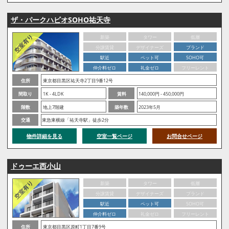
ザ・パークハビオSOHO祐天寺
新築
タワー
低層
分譲賃貸
デザイナーズ
ブランド
駅近
ペット可
SOHO可
仲介料ゼロ
礼金ゼロ
フリーレント
住所
東京都目黒区祐天寺2丁目9番12号
間取り
1K - 4LDK
賃料
140,000円 - 450,000円
階数
地上7階建
築年数
2023年5月
交通
東急東横線「祐天寺駅」徒歩2分
物件詳細を見る
空室一覧ページ
お問合せページ
ドゥーエ西小山
新築
タワー
低層
分譲賃貸
デザイナーズ
ブランド
駅近
ペット可
SOHO可
仲介料ゼロ
礼金ゼロ
フリーレント
住所
東京都目黒区原町1丁目7番9号