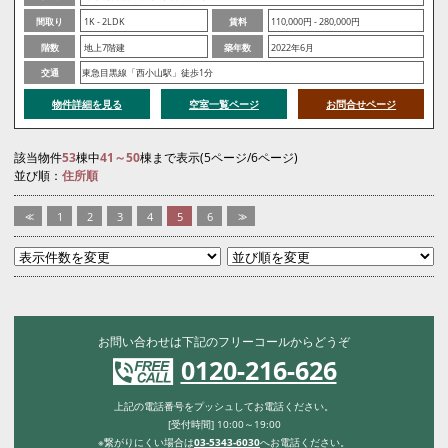
間取り
1K - 2LDK
賃料
110,000円 - 280,000円
階数
地上7階建
築年数
2022年6月
交通
東急目黒線「西小山駅」徒歩1分
物件詳細を見る
空室一覧ページ
お問合せページ
該当物件
53
棟中
41～50
棟まで表示(5ページ/6ページ)
並び順：
住所順
<<
1
2
3
4
5
6
>>
お問い合わせは下記のフリーコールからどうぞ
0120-216-626
上記の電話番号をプッシュしてお電話ください。
[受付時間] 10:00～19:00
※繋がりにくい場合は
03-5343-6030
へお電話ください。