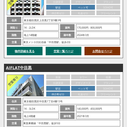
分譲賃貸
デザイナーズ
ブランド
駅近
ペット可
SOHO可
仲介料ゼロ
礼金ゼロ
フリーレント
住所
東京都目黒区上目黒2丁目9番3号
間取り
1K - 2LDK
賃料
170,000円 - 800,000円
階数
地上14階建
築年数
2024年3月
交通
東京メトロ日比谷線「中目黒駅」徒歩2分
物件詳細を見る
空室一覧ページ
お問合せページ
AIFLAT中目黒
新築
タワー
低層
分譲賃貸
デザイナーズ
ブランド
駅近
ペット可
SOHO可
仲介料ゼロ
礼金ゼロ
フリーレント
住所
東京都目黒区中目黒1丁目4番13号
間取り
1K - 3LDK
賃料
140,000円 - 450,000円
階数
地上6階建
築年数
2021年3月
交通
東急東横線「中目黒駅」徒歩5分