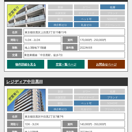
新築
タワー
低層
分譲賃貸
デザイナーズ
ブランド
駅近
ペット可
SOHO可
仲介料ゼロ
礼金ゼロ
フリーレント
住所
東京都目黒区上目黒3丁目19番15号
間取り
1LDK - 2LDK
賃料
170,000円 - 250,000円
階数
地上3階地下1階建
築年数
2022年8月
交通
東急東横線「中目黒駅」徒歩7分
物件詳細を見る
空室一覧ページ
お問合せページ
レジディア中目黒Ⅲ
新築
タワー
低層
分譲賃貸
デザイナーズ
ブランド
駅近
ペット可
SOHO可
仲介料ゼロ
礼金ゼロ
フリーレント
住所
東京都目黒区中目黒2丁目7番7号
間取り
1DK - 3LDK
賃料
140,000円 - 350,000円
階数
地上15階建
築年数
2022年6月