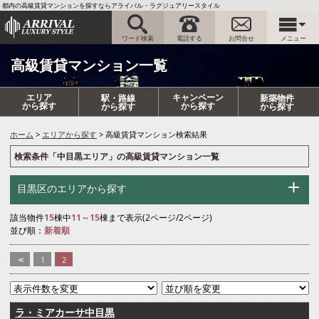
都内の高級賃貸マンションを探すならアライバル・ラグジュアリースタイル
ワード検索
電話する
お問合せ
メニュー
高級賃貸マンション一覧
エリア
キャンペーン
駅・路線
新築物件
から探す
から探す
から探す
から探す
ホーム
エリアから探す
高級賃貸マンション検索結果
検索条件「中目黒エリア」の高級賃貸マンション一覧
目黒区のエリアから探す
該当物件
15
棟中
11～15
棟まで表示(2ページ/2ページ)
並び順：
新着順
<<
1
2
ラ・ミアカーサ中目黒