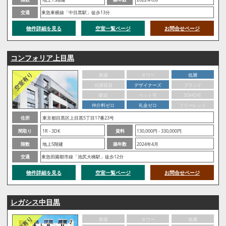
交通
東急東横線「中目黒駅」徒歩13分
物件詳細を見る
空室一覧ページ
お問合せページ
コンフォリア上目黒
新築
タワー
低層
分譲賃貸
デザイナーズ
ブランド
駅近
ペット可
SOHO可
仲介料ゼロ
礼金ゼロ
フリーレント
住所
東京都目黒区上目黒5丁目17番23号
間取り
1R - 3DK
賃料
130,000円 - 330,000円
階数
地上5階建
築年数
2024年4月
交通
東急田園都市線「池尻大橋駅」徒歩12分
物件詳細を見る
空室一覧ページ
お問合せページ
レガシス中目黒
新築
タワー
低層