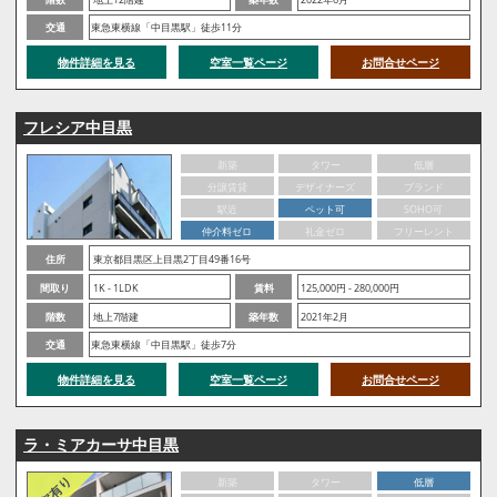
交通
東急東横線「中目黒駅」徒歩11分
物件詳細を見る
空室一覧ページ
お問合せページ
フレシア中目黒
新築
タワー
低層
分譲賃貸
デザイナーズ
ブランド
駅近
ペット可
SOHO可
仲介料ゼロ
礼金ゼロ
フリーレント
住所
東京都目黒区上目黒2丁目49番16号
間取り
1K - 1LDK
賃料
125,000円 - 280,000円
階数
地上7階建
築年数
2021年2月
交通
東急東横線「中目黒駅」徒歩7分
物件詳細を見る
空室一覧ページ
お問合せページ
ラ・ミアカーサ中目黒
新築
タワー
低層