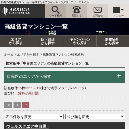
都内の高級賃貸マンションを探すならアライバル・ラグジュアリースタイル
ワード検索
電話する
お問合せ
メニュー
高級賃貸マンション一覧
エリア
キャンペーン
駅・路線
新築物件
から探す
から探す
から探す
から探す
ホーム
エリアから探す
高級賃貸マンション検索結果
検索条件「中目黒エリア」の高級賃貸マンション一覧
目黒区のエリアから探す
該当物件
15
棟中
11～15
棟まで表示(2ページ/2ページ)
並び順：
賃料が高い順
<<
1
2
ウェルスクエア中目黒Ⅱ