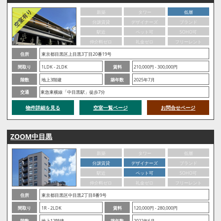
新築
タワー
低層
分譲賃貸
デザイナーズ
ブランド
駅近
ペット可
SOHO可
仲介料ゼロ
礼金ゼロ
フリーレント
住所
東京都目黒区上目黒3丁目20番19号
間取り
1LDK - 2LDK
賃料
210,000円 - 300,000円
階数
地上3階建
築年数
2025年7月
交通
東急東横線「中目黒駅」徒歩7分
物件詳細を見る
空室一覧ページ
お問合せページ
ZOOM中目黒
新築
タワー
低層
分譲賃貸
デザイナーズ
ブランド
駅近
ペット可
SOHO可
仲介料ゼロ
礼金ゼロ
フリーレント
住所
東京都目黒区中目黒2丁目8番9号
間取り
1R - 2LDK
賃料
120,000円 - 280,000円
階数
地上12階建
築年数
2022年6月