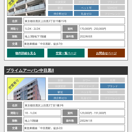
分譲賃貸
デザイナーズ
ブランド
駅近
ペット可
SOHO可
仲介料ゼロ
礼金ゼロ
フリーレント
住所
東京都目黒区上目黒3丁目19番15号
間取り
1LDK - 2LDK
賃料
170,000円 - 250,000円
階数
地上3階地下1階建
築年数
2022年8月
交通
東急東横線「中目黒駅」徒歩7分
物件詳細を見る
空室一覧ページ
お問合せページ
プライムアーバン中目黒Ⅱ
新築
タワー
低層
分譲賃貸
デザイナーズ
ブランド
駅近
ペット可
SOHO可
仲介料ゼロ
礼金ゼロ
フリーレント
住所
東京都目黒区上目黒3丁目1番3号
間取り
1R - 1LDK
賃料
129,000円 - 191,000円
階数
地上10階建
築年数
2002年1月
交通
東急東横線「中目黒駅」徒歩2分