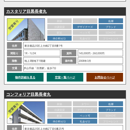
カスタリア目黒長者丸
新築
タワー
低層
分譲賃貸
デザイナーズ
ブランド
駅近
ペット可
SOHO可
仲介料ゼロ
礼金ゼロ
フリーレント
住所
東京都品川区上大崎2丁目8番1号
間取り
1R - 1LDK
賃料
145,000円 - 260,000円
階数
地上3階地下1階建
築年数
2008年3月
交通
JR山手線「目黒駅」徒歩7分
物件詳細を見る
空室一覧ページ
お問合せページ
コンフォリア目黒長者丸
新築
タワー
低層
分譲賃貸
デザイナーズ
ブランド
駅近
ペット可
SOHO可
仲介料ゼロ
礼金ゼロ
フリーレント
住所
東京都品川区上大崎2丁目6番25号