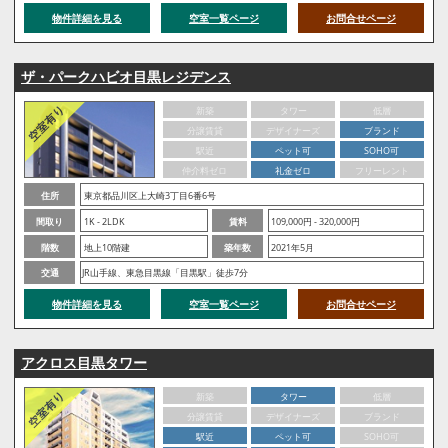
物件詳細を見る
空室一覧ページ
お問合せページ
ザ・パークハビオ目黒レジデンス
新築
タワー
低層
分譲賃貸
デザイナーズ
ブランド
駅近
ペット可
SOHO可
仲介料ゼロ
礼金ゼロ
フリーレント
住所
東京都品川区上大崎3丁目6番6号
間取り
1K - 2LDK
賃料
109,000円 - 320,000円
階数
地上10階建
築年数
2021年5月
交通
JR山手線、東急目黒線「目黒駅」徒歩7分
物件詳細を見る
空室一覧ページ
お問合せページ
アクロス目黒タワー
新築
タワー
低層
分譲賃貸
デザイナーズ
ブランド
駅近
ペット可
SOHO可