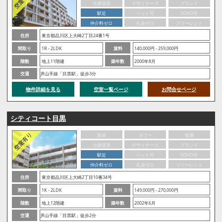
分譲賃貸
デザイナーズ
ブランド
駅近
ペット可
SOHO可
仲介料ゼロ
礼金ゼロ
フリーレント
住所
東京都品川区上大崎2丁目24番1号
間取り
1R - 2LDK
賃料
140,000円 - 259,000円
階数
地上11階建
築年数
2000年8月
交通
JR山手線「目黒駅」徒歩3分
物件詳細を見る
空室一覧ページ
お問合せページ
シティコート目黒
新築
タワー
低層
分譲賃貸
デザイナーズ
ブランド
駅近
ペット可
SOHO可
仲介料ゼロ
礼金ゼロ
フリーレント
住所
東京都品川区上大崎2丁目10番34号
間取り
1K - 2LDK
賃料
149,000円 - 270,000円
階数
地上12階建
築年数
2002年6月
交通
JR山手線「目黒駅」徒歩2分