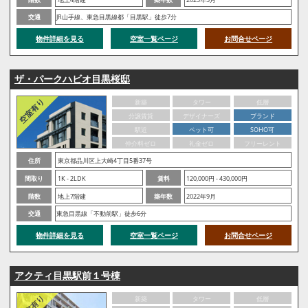
交通
JR山手線、東急目黒線都「目黒駅」徒歩7分
物件詳細を見る
空室一覧ページ
お問合せページ
ザ・パークハビオ目黒桜邸
新築
タワー
低層
分譲賃貸
デザイナーズ
ブランド
駅近
ペット可
SOHO可
仲介料ゼロ
礼金ゼロ
フリーレント
住所
東京都品川区上大崎4丁目5番37号
間取り
1K - 2LDK
賃料
120,000円 - 430,000円
階数
地上7階建
築年数
2022年9月
交通
東急目黒線「不動前駅」徒歩6分
物件詳細を見る
空室一覧ページ
お問合せページ
アクティ目黒駅前１号棟
新築
タワー
低層