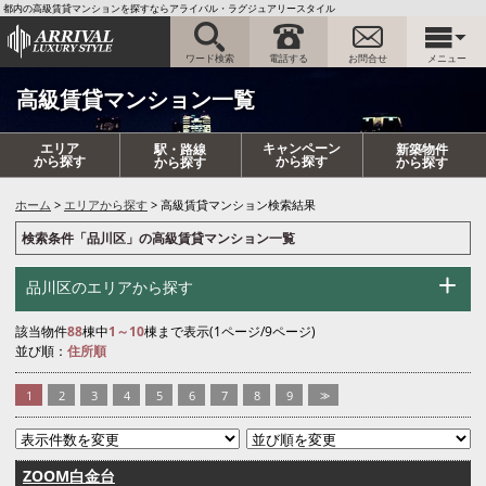
都内の高級賃貸マンションを探すならアライバル・ラグジュアリースタイル
ワード検索
電話する
お問合せ
メニュー
高級賃貸マンション一覧
エリア
キャンペーン
駅・路線
新築物件
から探す
から探す
から探す
から探す
ホーム
エリアから探す
高級賃貸マンション検索結果
検索条件「品川区」の高級賃貸マンション一覧
品川区のエリアから探す
該当物件
88
棟中
1～10
棟まで表示(1ページ/9ページ)
並び順：
住所順
1
2
3
4
5
6
7
8
9
>>
ZOOM白金台