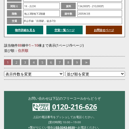
間取り
1K - 2LDK
賃料
134,000円 - 210,000円
階数
地上3階地下2階建
築年数
2005年3月
交通
JR山手線「目黒駅」徒歩7分
物件詳細を見る
空室一覧ページ
お問合せページ
該当物件
88
棟中
1～10
棟まで表示(1ページ/9ページ)
並び順：
住所順
1
2
3
4
5
6
7
8
9
>>
お問い合わせは下記のフリーコールからどうぞ
0120-216-626
上記の電話番号をプッシュしてお電話ください。
[受付時間] 10:00～19:00
※繋がりにくい場合は
03-5343-6030
へお電話ください。