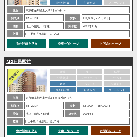
仲介料ゼロ
礼金ゼロ
フリーレント
住所
東京都品川区上大崎3丁目5番8号
間取り
1R - 4LDK
賃料
118,000円 - 510,000円
階数
地上22階地下1階建
築年数
2003年11月
交通
JR山手線「目黒駅」徒歩5分
物件詳細を見る
空室一覧ページ
お問合せページ
MG目黒駅前
新築
タワー
低層
分譲賃貸
デザイナーズ
ブランド
駅近
ペット可
SOHO可
仲介料ゼロ
礼金ゼロ
フリーレント
住所
東京都品川区上大崎2丁目15番地19号
間取り
1R - 2LDK
賃料
131,000円 - 284,000円
階数
地上14階地下2階建
築年数
2006年9月
交通
JR山手線「目黒駅」徒歩1分
物件詳細を見る
空室一覧ページ
お問合せページ