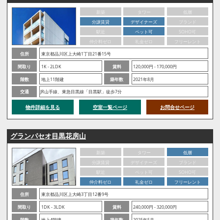
新築
タワー
低層
分譲賃貸
デザイナーズ
ブランド
駅近
ペット可
SOHO可
仲介料ゼロ
礼金ゼロ
フリーレント
住所
東京都品川区上大崎1丁目21番15号
間取り
1K - 2LDK
賃料
120,000円 - 170,000円
階数
地上11階建
築年数
2021年8月
交通
JR山手線、東急目黒線「目黒駅」徒歩7分
物件詳細を見る
空室一覧ページ
お問合せページ
グランパセオ目黒花房山
新築
タワー
低層
分譲賃貸
デザイナーズ
ブランド
駅近
ペット可
SOHO可
仲介料ゼロ
礼金ゼロ
フリーレント
住所
東京都品川区上大崎3丁目12番9号
間取り
1DK - 3LDK
賃料
240,000円 - 320,000円
階数
地上4階建
築年数
2025年5月