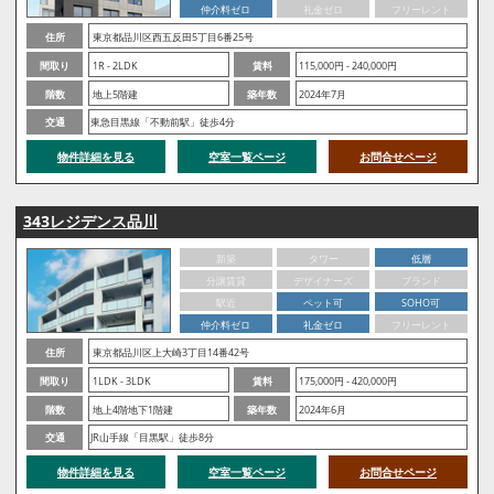
仲介料ゼロ
礼金ゼロ
フリーレント
住所
東京都品川区西五反田5丁目6番25号
間取り
1R - 2LDK
賃料
115,000円 - 240,000円
階数
地上5階建
築年数
2024年7月
交通
東急目黒線「不動前駅」徒歩4分
物件詳細を見る
空室一覧ページ
お問合せページ
343レジデンス品川
新築
タワー
低層
分譲賃貸
デザイナーズ
ブランド
駅近
ペット可
SOHO可
仲介料ゼロ
礼金ゼロ
フリーレント
住所
東京都品川区上大崎3丁目14番42号
間取り
1LDK - 3LDK
賃料
175,000円 - 420,000円
階数
地上4階地下1階建
築年数
2024年6月
交通
JR山手線「目黒駅」徒歩8分
物件詳細を見る
空室一覧ページ
お問合せページ