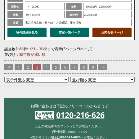
間取り
1K - 2LDK
賃料
110,000円 - 250,000円
階数
地上15階建
築年数
2024年4月
交通
JR京浜東北線・根岸線「大井町駅」徒歩10分
物件詳細を見る
空室一覧ページ
お問合せページ
該当物件
88
棟中
21～30
棟まで表示(3ページ/9ページ)
並び順：
築年数が浅い順
<<
1
2
3
4
5
6
7
8
9
>>
お問い合わせは下記のフリーコールからどうぞ
0120-216-626
上記の電話番号をプッシュしてお電話ください。
[受付時間] 10:00～19:00
※繋がりにくい場合は
03-5343-6030
へお電話ください。