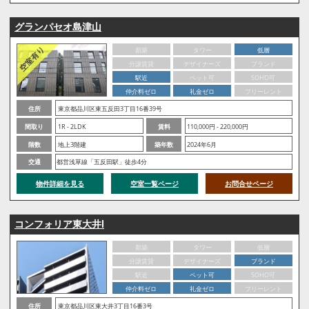
グランパセオ島津山
新築
タワー
低層
分譲賃貸
デザイナーズ
ブランド
駅近
ペット可
SOHO可
仲介料ゼロ
礼金ゼロ
フリーレント
住所
東京都品川区東五反田3丁目16番39号
間取り
1R - 2LDK
賃料
110,000円 - 220,000円
階数
地上3階建
築年数
2024年6月
交通
都営浅草線「五反田駅」徒歩4分
物件詳細を見る
空室一覧ページ
お問合せページ
コンフォリア東大井Ⅰ
新築
タワー
低層
分譲賃貸
デザイナーズ
ブランド
駅近
ペット可
SOHO可
仲介料ゼロ
礼金ゼロ
フリーレント
住所
東京都品川区東大井3丁目16番3号