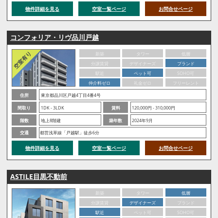
物件詳細を見る
空室一覧ページ
お問合せページ
コンフォリア・リヴ品川戸越
新築
タワー
低層
分譲賃貸
デザイナーズ
ブランド
駅近
ペット可
SOHO可
仲介料ゼロ
礼金ゼロ
フリーレント
住所
東京都品川区戸越4丁目4番4号
間取り
1DK - 3LDK
賃料
120,000円 - 310,000円
階数
地上8階建
築年数
2024年9月
交通
都営浅草線「戸越駅」徒歩6分
物件詳細を見る
空室一覧ページ
お問合せページ
ASTILE目黒不動前
新築
タワー
低層
分譲賃貸
デザイナーズ
ブランド
駅近
ペット可
SOHO可