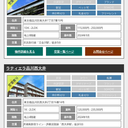
分譲賃貸
デザイナーズ
ブランド
駅近
ペット可
SOHO可
仲介料ゼロ
礼金ゼロ
フリーレント
住所
東京都品川区南大井1丁目7番10号
間取り
1DK - 2LDK
賃料
115,000円 - 250,000円
階数
地上8階建
築年数
2024年9月
交通
京浜急行線「立会川駅」徒歩5分
物件詳細を見る
空室一覧ページ
お問合せページ
ラティエラ品川西大井
新築
タワー
低層
分譲賃貸
デザイナーズ
ブランド
駅近
ペット可
SOHO可
仲介料ゼロ
礼金ゼロ
フリーレント
住所
東京都品川区西大井2丁目16番14号
間取り
1K - 2LDK
賃料
120,000円 - 235,000円
階数
地上4階建
築年数
2024年9月
交通
JR湘南新宿ライン・JR横須賀線「西大井駅」徒歩5分