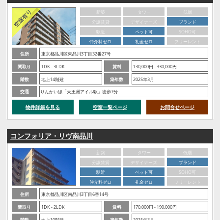
新築
タワー
低層
分譲賃貸
デザイナーズ
ブランド
駅近
ペット可
SOHO可
仲介料ゼロ
礼金ゼロ
フリーレント
住所
東京都品川区東品川3丁目32番27号
間取り
1DK - 3LDK
賃料
130,000円 - 330,000円
階数
地上14階建
築年数
2025年3月
交通
りんかい線「天王洲アイル駅」徒歩7分
物件詳細を見る
空室一覧ページ
お問合せページ
コンフォリア・リヴ南品川
新築
タワー
低層
分譲賃貸
デザイナーズ
ブランド
駅近
ペット可
SOHO可
仲介料ゼロ
礼金ゼロ
フリーレント
住所
東京都品川区南品川3丁目6番14号
間取り
1DK - 2LDK
賃料
170,000円 - 190,000円
階数
地上10階建
築年数
2025年3月