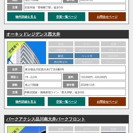
交通
京急本線「青物横丁駅」徒歩5分
物件詳細を見る
空室一覧ページ
お問合せページ
オーキッドレジデンス西大井
新築
タワー
低層
分譲賃貸
デザイナーズ
ブランド
駅近
ペット可
SOHO可
仲介料ゼロ
礼金ゼロ
フリーレント
住所
東京都品川区西大井2丁目4番8号
間取り
1R - 2LDK
賃料
150,000円 - 220,000円
階数
地上15階建
築年数
2024年12月
交通
JR横須賀線・湘南新宿ライン「西大井駅」徒歩4分
物件詳細を見る
空室一覧ページ
お問合せページ
パークアクシス品川南大井パークフロント
新築
タワー
低層