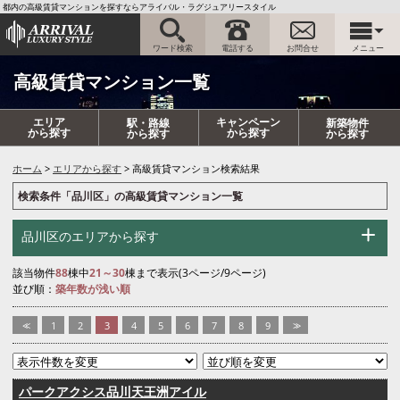
都内の高級賃貸マンションを探すならアライバル・ラグジュアリースタイル
ワード検索
電話する
お問合せ
メニュー
高級賃貸マンション一覧
エリア
キャンペーン
駅・路線
新築物件
から探す
から探す
から探す
から探す
ホーム
エリアから探す
高級賃貸マンション検索結果
検索条件「品川区」の高級賃貸マンション一覧
品川区のエリアから探す
該当物件
88
棟中
21～30
棟まで表示(3ページ/9ページ)
並び順：
築年数が浅い順
<<
1
2
3
4
5
6
7
8
9
>>
パークアクシス品川天王洲アイル