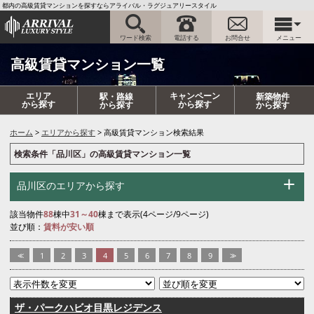
都内の高級賃貸マンションを探すならアライバル・ラグジュアリースタイル
ワード検索
電話する
お問合せ
メニュー
高級賃貸マンション一覧
エリア
キャンペーン
駅・路線
新築物件
から探す
から探す
から探す
から探す
ホーム
エリアから探す
高級賃貸マンション検索結果
検索条件「品川区」の高級賃貸マンション一覧
品川区のエリアから探す
該当物件
88
棟中
31～40
棟まで表示(4ページ/9ページ)
並び順：
賃料が安い順
<<
1
2
3
4
5
6
7
8
9
>>
ザ・パークハビオ目黒レジデンス