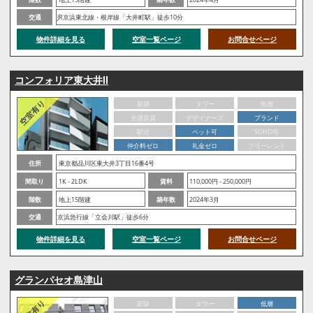
交通
JR京浜東北線・根岸線「大井町駅」徒歩10分
物件詳細を見る
空室一覧ページ
お問合せページ
コンフォリア東大井Ⅱ
新築
タワー
低層
分譲賃貸
デザイナーズ
ブランド
駅近
ペット可
SOHO可
仲介料ゼロ
礼金ゼロ
フリーレント
住所
東京都品川区東大井3丁目16番4号
間取り
1K - 2LDK
賃料
110,000円 - 250,000円
階数
地上15階建
築年数
2024年3月
交通
京浜急行線「立会川駅」徒歩6分
物件詳細を見る
空室一覧ページ
お問合せページ
グランパセオ島津山
新築
タワー
低層