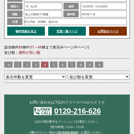
間取り
1R - 4LDK
賃料
118,000円 - 510,000円
階数
地上22階地下1階建
築年数
2003年11月
交通
JR山手線「目黒駅」徒歩5分
物件詳細を見る
空室一覧ページ
お問合せページ
該当物件
88
棟中
31～40
棟まで表示(4ページ/9ページ)
並び順：
賃料が安い順
<<
1
2
3
4
5
6
7
8
9
>>
お問い合わせは下記のフリーコールからどうぞ
0120-216-626
上記の電話番号をプッシュしてお電話ください。
[受付時間] 10:00～19:00
※繋がりにくい場合は
03-5343-6030
へお電話ください。