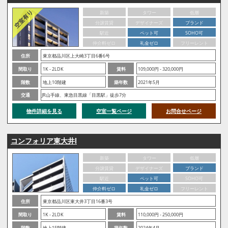
新築
タワー
低層
分譲賃貸
デザイナーズ
ブランド
駅近
ペット可
SOHO可
仲介料ゼロ
礼金ゼロ
フリーレント
住所
東京都品川区上大崎3丁目6番6号
間取り
1K - 2LDK
賃料
109,000円 - 320,000円
階数
地上10階建
築年数
2021年5月
交通
JR山手線、東急目黒線「目黒駅」徒歩7分
物件詳細を見る
空室一覧ページ
お問合せページ
コンフォリア東大井Ⅰ
新築
タワー
低層
分譲賃貸
デザイナーズ
ブランド
駅近
ペット可
SOHO可
仲介料ゼロ
礼金ゼロ
フリーレント
住所
東京都品川区東大井3丁目16番3号
間取り
1K - 2LDK
賃料
110,000円 - 250,000円
階数
地上15階建
築年数
2024年4月