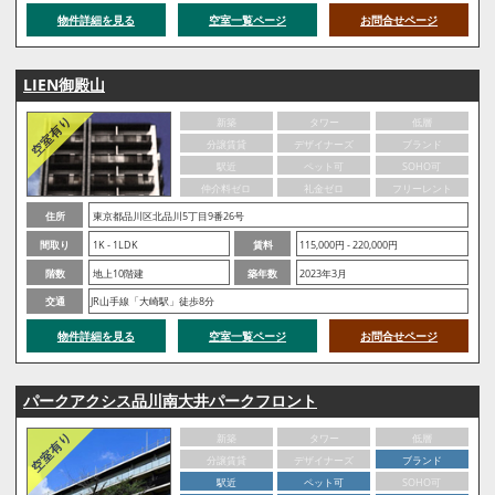
物件詳細を見る
空室一覧ページ
お問合せページ
LIEN御殿山
新築
タワー
低層
分譲賃貸
デザイナーズ
ブランド
駅近
ペット可
SOHO可
仲介料ゼロ
礼金ゼロ
フリーレント
住所
東京都品川区北品川5丁目9番26号
間取り
1K - 1LDK
賃料
115,000円 - 220,000円
階数
地上10階建
築年数
2023年3月
交通
JR山手線「大崎駅」徒歩8分
物件詳細を見る
空室一覧ページ
お問合せページ
パークアクシス品川南大井パークフロント
新築
タワー
低層
分譲賃貸
デザイナーズ
ブランド
駅近
ペット可
SOHO可