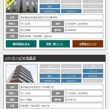
分譲賃貸
デザイナーズ
ブランド
駅近
ペット可
SOHO可
仲介料ゼロ
礼金ゼロ
フリーレント
住所
東京都品川区東五反田3丁目16番39号
間取り
1R - 2LDK
賃料
110,000円 - 220,000円
階数
地上3階建
築年数
2024年6月
交通
都営浅草線「五反田駅」徒歩4分
物件詳細を見る
空室一覧ページ
お問合せページ
パークハビオ北品川
新築
タワー
低層
分譲賃貸
デザイナーズ
ブランド
駅近
ペット可
SOHO可
仲介料ゼロ
礼金ゼロ
フリーレント
住所
東京都品川区北品川1丁目2番10号
間取り
1R - 1LDK
賃料
111,000円 - 163,000円
階数
地上11階建
築年数
2013年1月
交通
京急本線「北品川駅」徒歩1分