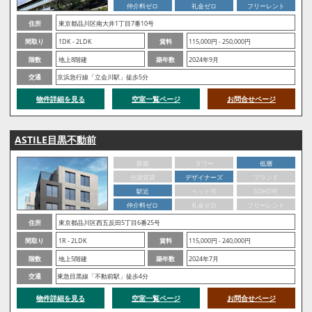
仲介料ゼロ
礼金ゼロ
フリーレント
住所
東京都品川区南大井1丁目7番10号
間取り
1DK - 2LDK
賃料
115,000円 - 250,000円
階数
地上8階建
築年数
2024年9月
交通
京浜急行線「立会川駅」徒歩5分
物件詳細を見る
空室一覧ページ
お問合せページ
ASTILE目黒不動前
新築
タワー
低層
分譲賃貸
デザイナーズ
ブランド
駅近
ペット可
SOHO可
仲介料ゼロ
礼金ゼロ
フリーレント
住所
東京都品川区西五反田5丁目6番25号
間取り
1R - 2LDK
賃料
115,000円 - 240,000円
階数
地上5階建
築年数
2024年7月
交通
東急目黒線「不動前駅」徒歩4分
物件詳細を見る
空室一覧ページ
お問合せページ