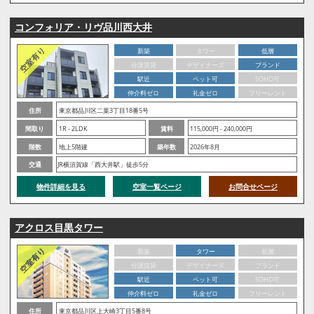
コンフォリア・リヴ品川西大井
新築
タワー
低層
分譲賃貸
デザイナーズ
ブランド
駅近
ペット可
SOHO可
仲介料ゼロ
礼金ゼロ
フリーレント
住所
東京都品川区二葉3丁目18番5号
間取り
1R - 2LDK
賃料
115,000円 - 240,000円
階数
地上5階建
築年数
2026年8月
交通
JR横須賀線「西大井駅」徒歩5分
物件詳細を見る
空室一覧ページ
お問合せページ
アクロス目黒タワー
新築
タワー
低層
分譲賃貸
デザイナーズ
ブランド
駅近
ペット可
SOHO可
仲介料ゼロ
礼金ゼロ
フリーレント
住所
東京都品川区上大崎3丁目5番8号