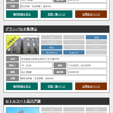
交通
JR山手線「五反田駅」徒歩5分
物件詳細を見る
空室一覧ページ
お問合せページ
グランパセオ島津山
新築
タワー
低層
分譲賃貸
デザイナーズ
ブランド
駅近
ペット可
SOHO可
仲介料ゼロ
礼金ゼロ
フリーレント
住所
東京都品川区東五反田3丁目16番39号
間取り
1R - 2LDK
賃料
110,000円 - 220,000円
階数
地上3階建
築年数
2024年6月
交通
都営浅草線「五反田駅」徒歩4分
物件詳細を見る
空室一覧ページ
お問合せページ
セトルコート品川戸越
新築
タワー
低層