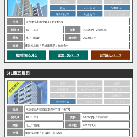
分譲賃貸
デザイナーズ
ブランド
駅近
ペット可
SOHO可
仲介料ゼロ
礼金ゼロ
フリーレント
住所
東京都品川区中延1丁目4番5号
間取り
1K - 1LDK
賃料
95,000円 - 220,000円
階数
地上14階建
築年数
2023年3月
交通
東急池上線「戸越銀座駅」徒歩6分
物件詳細を見る
空室一覧ページ
お問合せページ
SIL西五反田
新築
タワー
低層
分譲賃貸
デザイナーズ
ブランド
駅近
ペット可
SOHO可
仲介料ゼロ
礼金ゼロ
フリーレント
住所
東京都品川区西五反田6丁目14番7号
間取り
1R - 1LDK
賃料
88,000円 - 213,000円
階数
地上15階建
築年数
2017年1月
交通
都営浅草線「戸越駅」徒歩8分