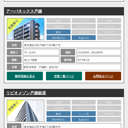
アーバネックス戸越
新築
タワー
低層
分譲賃貸
デザイナーズ
ブランド
駅近
ペット可
SOHO可
仲介料ゼロ
礼金ゼロ
フリーレント
住所
東京都品川区戸越3丁目9番21号
間取り
1K - 2LDK
賃料
103,000円 - 200,000円
階数
地上11階建
築年数
2019年2月
交通
都営浅草線「戸越駅」徒歩3分
物件詳細を見る
空室一覧ページ
お問合せページ
リビオメゾン戸越銀座
新築
タワー
低層
分譲賃貸
デザイナーズ
ブランド
駅近
ペット可
SOHO可
仲介料ゼロ
礼金ゼロ
フリーレント
住所
東京都品川区平塚2丁目4番26号