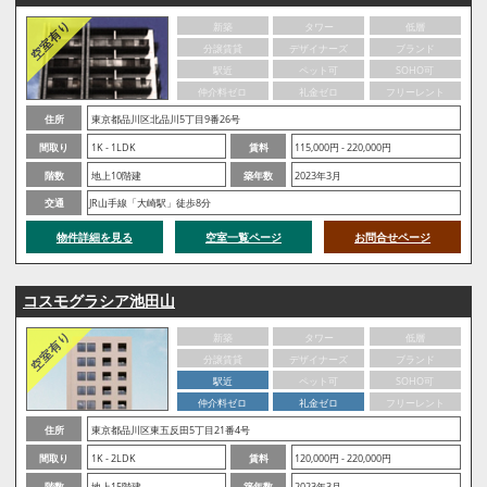
新築
タワー
低層
分譲賃貸
デザイナーズ
ブランド
駅近
ペット可
SOHO可
仲介料ゼロ
礼金ゼロ
フリーレント
住所
東京都品川区北品川5丁目9番26号
間取り
1K - 1LDK
賃料
115,000円 - 220,000円
階数
地上10階建
築年数
2023年3月
交通
JR山手線「大崎駅」徒歩8分
物件詳細を見る
空室一覧ページ
お問合せページ
コスモグラシア池田山
新築
タワー
低層
分譲賃貸
デザイナーズ
ブランド
駅近
ペット可
SOHO可
仲介料ゼロ
礼金ゼロ
フリーレント
住所
東京都品川区東五反田5丁目21番4号
間取り
1K - 2LDK
賃料
120,000円 - 220,000円
階数
地上15階建
築年数
2023年3月