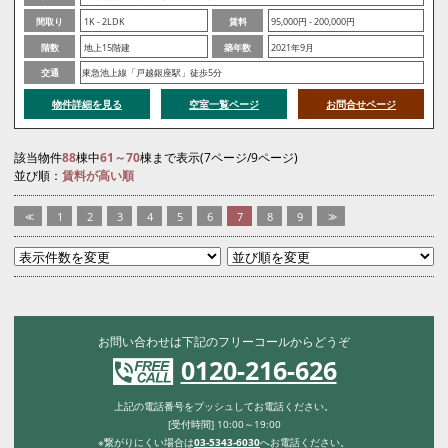
間取り
1K - 2LDK
賃料
95,000円 - 200,000円
階数
地上15階建
築年数
2021年9月
交通
東急池上線「戸越銀座駅」徒歩5分
物件詳細を見る
空室一覧ページ
お問合せページ
該当物件
88
棟中
61～70
棟まで表示(7ページ/9ページ)
並び順：
賃料が高い順
<<
1
2
3
4
5
6
7
8
9
>>
お問い合わせは下記のフリーコールからどうぞ
0120-216-626
上記の電話番号をプッシュしてお電話ください。
[受付時間] 10:00～19:00
※繋がりにくい場合は
03-5343-6030
へお電話ください。