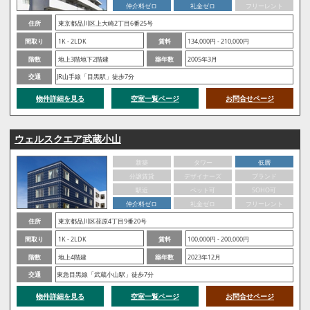
仲介料ゼロ
礼金ゼロ
フリーレント
住所
東京都品川区上大崎2丁目6番25号
間取り
1K - 2LDK
賃料
134,000円 - 210,000円
階数
地上3階地下2階建
築年数
2005年3月
交通
JR山手線「目黒駅」徒歩7分
物件詳細を見る
空室一覧ページ
お問合せページ
ウェルスクエア武蔵小山
新築
タワー
低層
分譲賃貸
デザイナーズ
ブランド
駅近
ペット可
SOHO可
仲介料ゼロ
礼金ゼロ
フリーレント
住所
東京都品川区荏原4丁目9番20号
間取り
1K - 2LDK
賃料
100,000円 - 200,000円
階数
地上4階建
築年数
2023年12月
交通
東急目黒線「武蔵小山駅」徒歩7分
物件詳細を見る
空室一覧ページ
お問合せページ