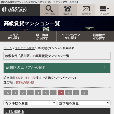
都内の高級賃貸マンションを探すならアライバル・ラグジュアリースタイル
ワード検索
電話する
お問合せ
メニュー
高級賃貸マンション一覧
エリア
キャンペーン
駅・路線
新築物件
から探す
から探す
から探す
から探す
ホーム
エリアから探す
高級賃貸マンション検索結果
検索条件「品川区」の高級賃貸マンション一覧
品川区のエリアから探す
該当物件
88
棟中
61～70
棟まで表示(7ページ/9ページ)
並び順：
賃料が高い順
<<
1
2
3
4
5
6
7
8
9
>>
LIEN御殿山