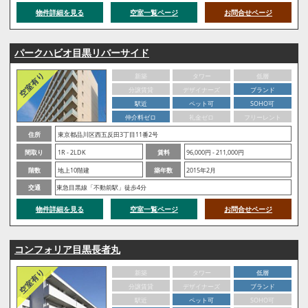
物件詳細を見る
空室一覧ページ
お問合せページ
パークハビオ目黒リバーサイド
新築
タワー
低層
分譲賃貸
デザイナーズ
ブランド
駅近
ペット可
SOHO可
仲介料ゼロ
礼金ゼロ
フリーレント
住所
東京都品川区西五反田3丁目11番2号
間取り
1R - 2LDK
賃料
96,000円 - 211,000円
階数
地上10階建
築年数
2015年2月
交通
東急目黒線「不動前駅」徒歩4分
物件詳細を見る
空室一覧ページ
お問合せページ
コンフォリア目黒長者丸
新築
タワー
低層
分譲賃貸
デザイナーズ
ブランド
駅近
ペット可
SOHO可