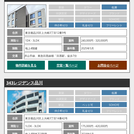
新築
タワー
低層
分譲賃貸
デザイナーズ
ブランド
駅近
ペット可
SOHO可
仲介料ゼロ
礼金ゼロ
フリーレント
住所
東京都品川区上大崎3丁目12番9号
間取り
1DK - 3LDK
賃料
240,000円 - 320,000円
階数
地上4階建
築年数
2025年5月
交通
JR山手線、東急目黒線都「目黒駅」徒歩7分
物件詳細を見る
空室一覧ページ
お問合せページ
343レジデンス品川
新築
タワー
低層
分譲賃貸
デザイナーズ
ブランド
駅近
ペット可
SOHO可
仲介料ゼロ
礼金ゼロ
フリーレント
住所
東京都品川区上大崎3丁目14番42号
間取り
1LDK - 3LDK
賃料
175,000円 - 420,000円
階数
地上4階地下1階建
築年数
2024年6月