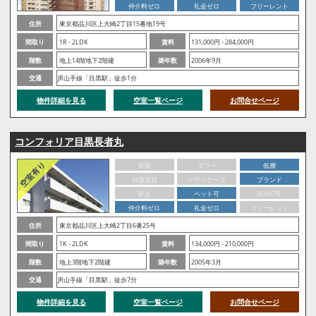
仲介料ゼロ
礼金ゼロ
フリーレント
住所
東京都品川区上大崎2丁目15番地19号
間取り
1R - 2LDK
賃料
131,000円 - 284,000円
階数
地上14階地下2階建
築年数
2006年9月
交通
JR山手線「目黒駅」徒歩1分
物件詳細を見る
空室一覧ページ
お問合せページ
コンフォリア目黒長者丸
新築
タワー
低層
分譲賃貸
デザイナーズ
ブランド
駅近
ペット可
SOHO可
仲介料ゼロ
礼金ゼロ
フリーレント
住所
東京都品川区上大崎2丁目6番25号
間取り
1K - 2LDK
賃料
134,000円 - 210,000円
階数
地上3階地下2階建
築年数
2005年3月
交通
JR山手線「目黒駅」徒歩7分
物件詳細を見る
空室一覧ページ
お問合せページ