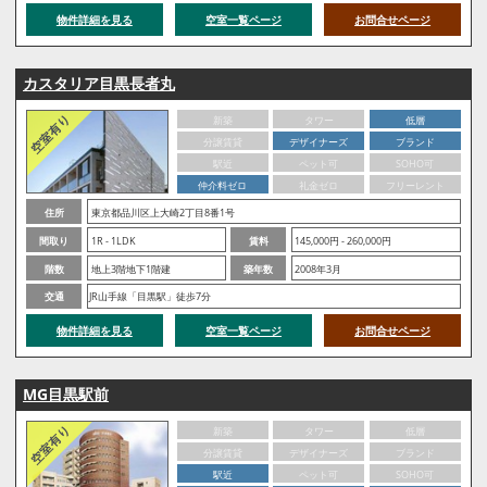
物件詳細を見る
空室一覧ページ
お問合せページ
カスタリア目黒長者丸
新築
タワー
低層
分譲賃貸
デザイナーズ
ブランド
駅近
ペット可
SOHO可
仲介料ゼロ
礼金ゼロ
フリーレント
住所
東京都品川区上大崎2丁目8番1号
間取り
1R - 1LDK
賃料
145,000円 - 260,000円
階数
地上3階地下1階建
築年数
2008年3月
交通
JR山手線「目黒駅」徒歩7分
物件詳細を見る
空室一覧ページ
お問合せページ
MG目黒駅前
新築
タワー
低層
分譲賃貸
デザイナーズ
ブランド
駅近
ペット可
SOHO可