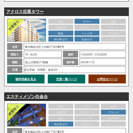
アクロス目黒タワー
新築
タワー
低層
分譲賃貸
デザイナーズ
ブランド
駅近
ペット可
SOHO可
仲介料ゼロ
礼金ゼロ
フリーレント
住所
東京都品川区上大崎3丁目5番8号
間取り
1R - 4LDK
賃料
118,000円 - 510,000円
階数
地上22階地下1階建
築年数
2003年11月
交通
JR山手線「目黒駅」徒歩5分
物件詳細を見る
空室一覧ページ
お問合せページ
エスティメゾン白金台
新築
タワー
低層
分譲賃貸
デザイナーズ
ブランド
駅近
ペット可
SOHO可
仲介料ゼロ
礼金ゼロ
フリーレント
住所
東京都品川区上大崎1丁目1番4号