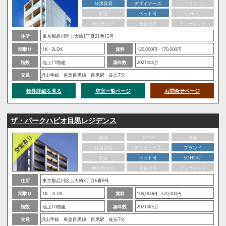
分譲賃貸
デザイナーズ
ブランド
駅近
ペット可
SOHO可
仲介料ゼロ
礼金ゼロ
フリーレント
住所
東京都品川区上大崎1丁目21番15号
間取り
1K - 2LDK
賃料
120,000円 - 170,000円
階数
地上11階建
築年数
2021年8月
交通
JR山手線、東急目黒線「目黒駅」徒歩7分
物件詳細を見る
空室一覧ページ
お問合せページ
ザ・パークハビオ目黒レジデンス
新築
タワー
低層
分譲賃貸
デザイナーズ
ブランド
駅近
ペット可
SOHO可
仲介料ゼロ
礼金ゼロ
フリーレント
住所
東京都品川区上大崎3丁目6番6号
間取り
1K - 2LDK
賃料
109,000円 - 320,000円
階数
地上10階建
築年数
2021年5月
交通
JR山手線、東急目黒線「目黒駅」徒歩7分