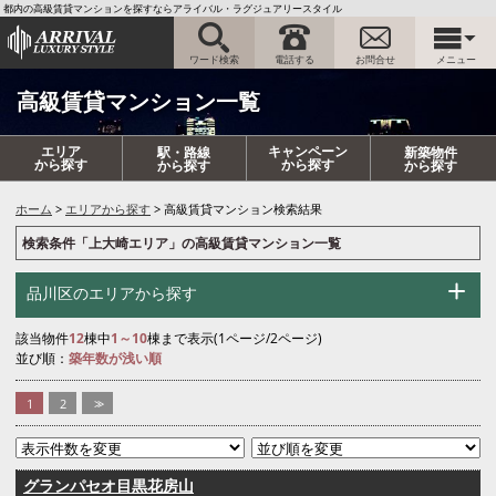
都内の高級賃貸マンションを探すならアライバル・ラグジュアリースタイル
ワード検索
電話する
お問合せ
メニュー
高級賃貸マンション一覧
エリア
キャンペーン
駅・路線
新築物件
から探す
から探す
から探す
から探す
ホーム
エリアから探す
高級賃貸マンション検索結果
検索条件「上大崎エリア」の高級賃貸マンション一覧
品川区のエリアから探す
該当物件
12
棟中
1～10
棟まで表示(1ページ/2ページ)
並び順：
築年数が浅い順
1
2
>>
グランパセオ目黒花房山