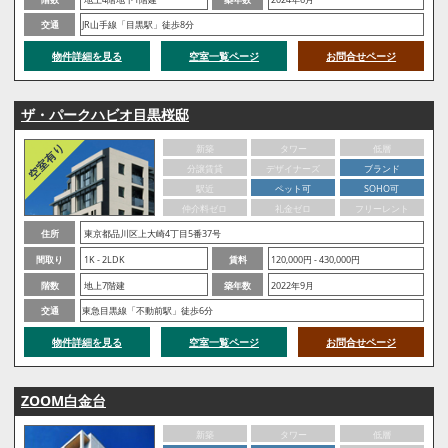
交通
JR山手線「目黒駅」徒歩8分
物件詳細を見る
空室一覧ページ
お問合せページ
ザ・パークハビオ目黒桜邸
新築
タワー
低層
分譲賃貸
デザイナーズ
ブランド
駅近
ペット可
SOHO可
仲介料ゼロ
礼金ゼロ
フリーレント
住所
東京都品川区上大崎4丁目5番37号
間取り
1K - 2LDK
賃料
120,000円 - 430,000円
階数
地上7階建
築年数
2022年9月
交通
東急目黒線「不動前駅」徒歩6分
物件詳細を見る
空室一覧ページ
お問合せページ
ZOOM白金台
新築
タワー
低層