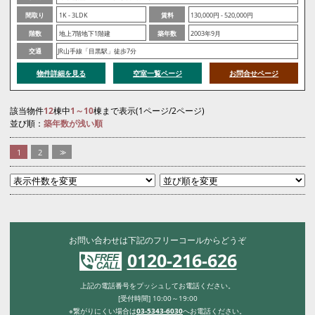
間取り
1K - 3LDK
賃料
130,000円 - 520,000円
階数
地上7階地下1階建
築年数
2003年9月
交通
JR山手線「目黒駅」徒歩7分
物件詳細を見る
空室一覧ページ
お問合せページ
該当物件
12
棟中
1～10
棟まで表示(1ページ/2ページ)
並び順：
築年数が浅い順
1
2
>>
お問い合わせは下記のフリーコールからどうぞ
0120-216-626
上記の電話番号をプッシュしてお電話ください。
[受付時間] 10:00～19:00
※繋がりにくい場合は
03-5343-6030
へお電話ください。