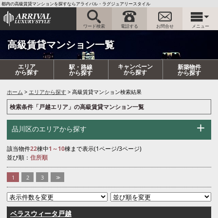
都内の高級賃貸マンションを探すならアライバル・ラグジュアリースタイル
ワード検索
電話する
お問合せ
メニュー
高級賃貸マンション一覧
エリア
キャンペーン
駅・路線
新築物件
から探す
から探す
から探す
から探す
ホーム
エリアから探す
高級賃貸マンション検索結果
検索条件「戸越エリア」の高級賃貸マンション一覧
品川区のエリアから探す
該当物件
22
棟中
1～10
棟まで表示(1ページ/3ページ)
並び順：
住所順
1
2
3
>>
ベラスウィータ戸越