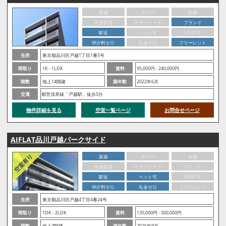
新築
タワー
低層
分譲賃貸
デザイナーズ
ブランド
駅近
ペット可
SOHO可
仲介料ゼロ
礼金ゼロ
フリーレント
住所
東京都品川区戸越1丁目1番5号
間取り
1K - 1LDK
賃料
95,000円 - 240,000円
階数
地上14階建
築年数
2022年6月
交通
都営浅草線「戸越駅」徒歩5分
物件詳細を見る
空室一覧ページ
お問合せページ
AIFLAT品川戸越パークサイド
新築
タワー
低層
分譲賃貸
デザイナーズ
ブランド
駅近
ペット可
SOHO可
仲介料ゼロ
礼金ゼロ
フリーレント
住所
東京都品川区戸越4丁目4番24号
間取り
1DK - 2LDK
賃料
135,000円 - 300,000円
階数
地上7階建
築年数
2025年9月