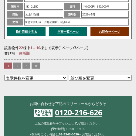
間取り
1K - 2LDK
賃料
140,000円 - 340,000円
階数
地上11階建
築年数
2026年5月
交通
東急大井町線「戸越公園駅」徒歩4分
物件詳細を見る
空室一覧ページ
お問合せページ
該当物件
22
棟中
1～10
棟まで表示(1ページ/3ページ)
並び順：
住所順
1
2
3
>>
お問い合わせは下記のフリーコールからどうぞ
0120-216-626
上記の電話番号をプッシュしてお電話ください。
[受付時間] 10:00～19:00
※繋がりにくい場合は
03-5343-6030
へお電話ください。