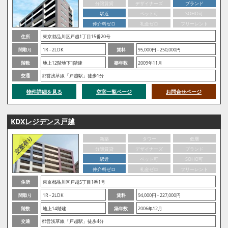
分譲賃貸
デザイナーズ
ブランド
駅近
ペット可
SOHO可
仲介料ゼロ
礼金ゼロ
フリーレント
住所
東京都品川区戸越1丁目15番20号
間取り
1R - 2LDK
賃料
95,000円 - 250,000円
階数
地上12階地下1階建
築年数
2009年11月
交通
都営浅草線「戸越駅」徒歩1分
物件詳細を見る
空室一覧ページ
お問合せページ
KDXレジデンス戸越
新築
タワー
低層
分譲賃貸
デザイナーズ
ブランド
駅近
ペット可
SOHO可
仲介料ゼロ
礼金ゼロ
フリーレント
住所
東京都品川区戸越5丁目1番1号
間取り
1R - 2LDK
賃料
94,000円 - 227,000円
階数
地上14階建
築年数
2006年12月
交通
都営浅草線「戸越駅」徒歩4分