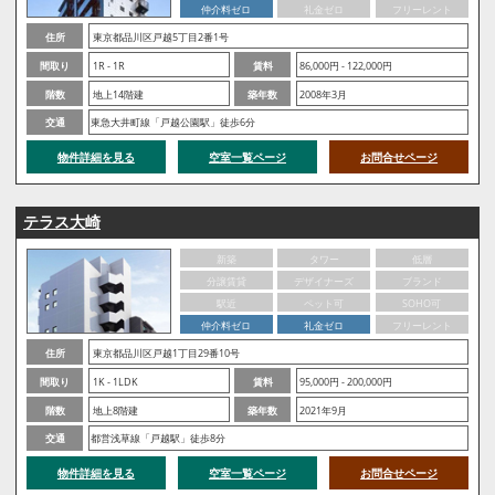
仲介料ゼロ
礼金ゼロ
フリーレント
住所
東京都品川区戸越5丁目2番1号
間取り
1R - 1R
賃料
86,000円 - 122,000円
階数
地上14階建
築年数
2008年3月
交通
東急大井町線「戸越公園駅」徒歩6分
物件詳細を見る
空室一覧ページ
お問合せページ
テラス大崎
新築
タワー
低層
分譲賃貸
デザイナーズ
ブランド
駅近
ペット可
SOHO可
仲介料ゼロ
礼金ゼロ
フリーレント
住所
東京都品川区戸越1丁目29番10号
間取り
1K - 1LDK
賃料
95,000円 - 200,000円
階数
地上8階建
築年数
2021年9月
交通
都営浅草線「戸越駅」徒歩8分
物件詳細を見る
空室一覧ページ
お問合せページ