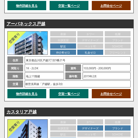
物件詳細を見る
空室一覧ページ
お問合せページ
アーバネックス戸越
新築
タワー
低層
分譲賃貸
デザイナーズ
ブランド
駅近
ペット可
SOHO可
仲介料ゼロ
礼金ゼロ
フリーレント
住所
東京都品川区戸越3丁目9番21号
間取り
1K - 2LDK
賃料
103,000円 - 200,000円
階数
地上11階建
築年数
2019年2月
交通
都営浅草線「戸越駅」徒歩3分
物件詳細を見る
空室一覧ページ
お問合せページ
カスタリア戸越
新築
タワー
低層
分譲賃貸
デザイナーズ
ブランド
駅近
ペット可
SOHO可