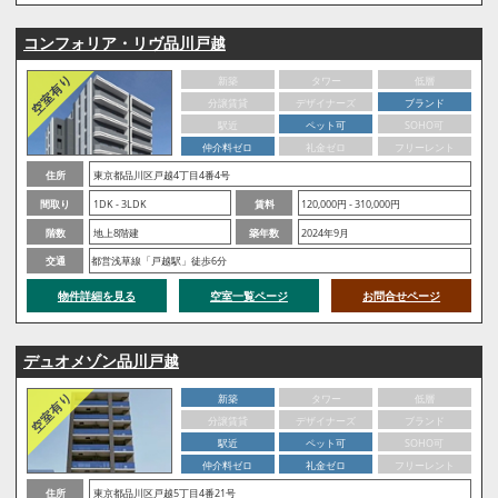
コンフォリア・リヴ品川戸越
新築
タワー
低層
分譲賃貸
デザイナーズ
ブランド
駅近
ペット可
SOHO可
仲介料ゼロ
礼金ゼロ
フリーレント
住所
東京都品川区戸越4丁目4番4号
間取り
1DK - 3LDK
賃料
120,000円 - 310,000円
階数
地上8階建
築年数
2024年9月
交通
都営浅草線「戸越駅」徒歩6分
物件詳細を見る
空室一覧ページ
お問合せページ
デュオメゾン品川戸越
新築
タワー
低層
分譲賃貸
デザイナーズ
ブランド
駅近
ペット可
SOHO可
仲介料ゼロ
礼金ゼロ
フリーレント
住所
東京都品川区戸越5丁目4番21号