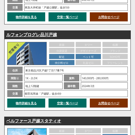
交通
東急大井町線「戸越公園駅」徒歩5分
物件詳細を見る
空室一覧ページ
お問合せページ
ルフォンプログレ品川戸越
新築
タワー
低層
分譲賃貸
デザイナーズ
ブランド
駅近
ペット可
SOHO可
仲介料ゼロ
礼金ゼロ
フリーレント
住所
東京都品川区戸越1丁目17番7号
間取り
1K - 2LDK
賃料
140,000円 - 280,000円
階数
地上12階建
築年数
2024年3月
交通
都営浅草線「戸越駅」徒歩4分
物件詳細を見る
空室一覧ページ
お問合せページ
ベルファース戸越スタティオ
新築
タワー
低層