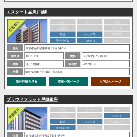
エスタート品川戸越Ⅱ
新築
タワー
低層
分譲賃貸
デザイナーズ
ブランド
駅近
ペット可
SOHO可
仲介料ゼロ
礼金ゼロ
フリーレント
住所
東京都品川区東中延1丁目3番4号
間取り
1K - 1LDK
賃料
96,000円 - 173,000円
階数
地上14階建
築年数
2017年9月
交通
都営浅草線「戸越駅」徒歩5分
物件詳細を見る
空室一覧ページ
お問合せページ
プラウドフラット戸越銀座
新築
タワー
低層
分譲賃貸
デザイナーズ
ブランド
駅近
ペット可
SOHO可
仲介料ゼロ
礼金ゼロ
フリーレント
住所
東京都品川区平塚2丁目11番1号