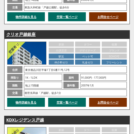
交通
東急大井町線「戸越公園駅」徒歩6分
物件詳細を見る
空室一覧ページ
お問合せページ
クリオ戸越銀座
新築
タワー
低層
分譲賃貸
デザイナーズ
ブランド
駅近
ペット可
SOHO可
仲介料ゼロ
礼金ゼロ
フリーレント
住所
東京都品川区平塚1丁目6番11号,12号
間取り
1K - 1LDK
賃料
91,000円 - 177,000円
階数
地上15階建
築年数
2007年1月
交通
都営浅草線「戸越駅」徒歩1分
物件詳細を見る
空室一覧ページ
お問合せページ
KDXレジデンス戸越
新築
タワー
低層