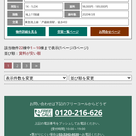
間取り
1K - 1LDK
賃料
98,000円 - 189,000円
階数
地上11階建
築年数
2020年3月
交通
東急池上線「戸越銀座駅」徒歩4分
物件詳細を見る
空室一覧ページ
お問合せページ
該当物件
22
棟中
1～10
棟まで表示(1ページ/3ページ)
並び順：
賃料が安い順
1
2
3
>>
お問い合わせは下記のフリーコールからどうぞ
0120-216-626
上記の電話番号をプッシュしてお電話ください。
[受付時間] 10:00～19:00
※繋がりにくい場合は
03-5343-6030
へお電話ください。