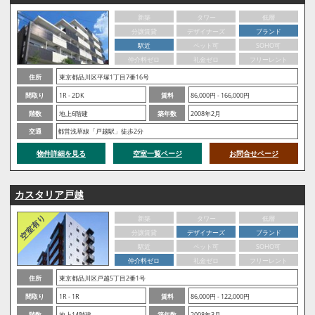
新築
タワー
低層
分譲賃貸
デザイナーズ
ブランド
駅近
ペット可
SOHO可
仲介料ゼロ
礼金ゼロ
フリーレント
住所
東京都品川区平塚1丁目7番16号
間取り
1R - 2DK
賃料
86,000円 - 166,000円
階数
地上6階建
築年数
2008年2月
交通
都営浅草線「戸越駅」徒歩2分
物件詳細を見る
空室一覧ページ
お問合せページ
カスタリア戸越
新築
タワー
低層
分譲賃貸
デザイナーズ
ブランド
駅近
ペット可
SOHO可
仲介料ゼロ
礼金ゼロ
フリーレント
住所
東京都品川区戸越5丁目2番1号
間取り
1R - 1R
賃料
86,000円 - 122,000円
階数
地上14階建
築年数
2008年3月