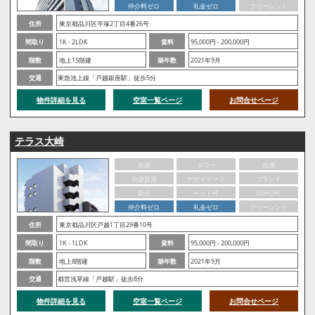
仲介料ゼロ
礼金ゼロ
フリーレント
住所
東京都品川区平塚2丁目4番26号
間取り
1K - 2LDK
賃料
95,000円 - 200,000円
階数
地上15階建
築年数
2021年9月
交通
東急池上線「戸越銀座駅」徒歩5分
物件詳細を見る
空室一覧ページ
お問合せページ
テラス大崎
新築
タワー
低層
分譲賃貸
デザイナーズ
ブランド
駅近
ペット可
SOHO可
仲介料ゼロ
礼金ゼロ
フリーレント
住所
東京都品川区戸越1丁目29番10号
間取り
1K - 1LDK
賃料
95,000円 - 200,000円
階数
地上8階建
築年数
2021年9月
交通
都営浅草線「戸越駅」徒歩8分
物件詳細を見る
空室一覧ページ
お問合せページ