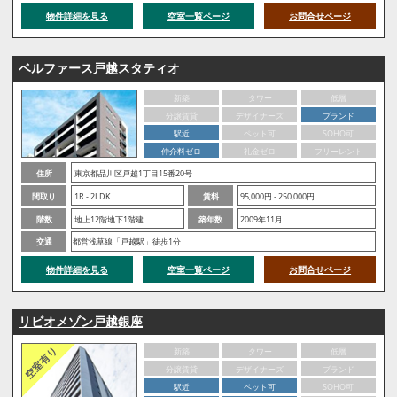
物件詳細を見る
空室一覧ページ
お問合せページ
ベルファース戸越スタティオ
新築
タワー
低層
分譲賃貸
デザイナーズ
ブランド
駅近
ペット可
SOHO可
仲介料ゼロ
礼金ゼロ
フリーレント
住所
東京都品川区戸越1丁目15番20号
間取り
1R - 2LDK
賃料
95,000円 - 250,000円
階数
地上12階地下1階建
築年数
2009年11月
交通
都営浅草線「戸越駅」徒歩1分
物件詳細を見る
空室一覧ページ
お問合せページ
リビオメゾン戸越銀座
新築
タワー
低層
分譲賃貸
デザイナーズ
ブランド
駅近
ペット可
SOHO可