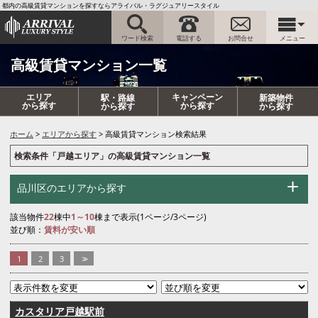
都内の高級賃貸マンションを探すならアライバル・ラグジュアリースタイル
ワード検索
電話する
お問合せ
メニュー
高級賃貸マンション一覧
エリア
キャンペーン
駅・路線
新築物件
から探す
から探す
から探す
から探す
ホーム
エリアから探す
高級賃貸マンション検索結果
検索条件「戸越エリア」の高級賃貸マンション一覧
品川区のエリアから探す
該当物件
22
棟中
1～10
棟まで表示(1ページ/3ページ)
並び順：
賃料が安い順
1
2
3
>>
カスタリア戸越駅前