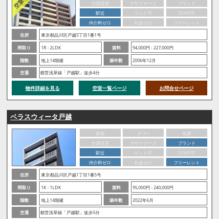
分譲賃貸
デザイナーズ
ブランド
駅近
ペット可
SOHO可
仲介料ゼロ
礼金ゼロ
フリーレント
住所
東京都品川区戸越5丁目1番1号
間取り
1R - 2LDK
賃料
94,000円 - 227,000円
階数
地上14階建
築年数
2006年12月
交通
都営浅草線「戸越駅」徒歩4分
物件詳細を見る
空室一覧ページ
お問合せページ
ベラスウィータ戸越
新築
タワー
低層
分譲賃貸
デザイナーズ
ブランド
駅近
ペット可
SOHO可
仲介料ゼロ
礼金ゼロ
フリーレント
住所
東京都品川区戸越1丁目1番5号
間取り
1K - 1LDK
賃料
95,000円 - 240,000円
階数
地上14階建
築年数
2022年6月
交通
都営浅草線「戸越駅」徒歩5分