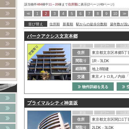
該当物件
484
棟中
11～20
棟まで
住所順
に表示(2ページ/49ページ)
<<
1
2
3
4
5
6
7
8
9
10
>>
並び替え
住所順
新着順
駅からの徒歩分数順
築年数が浅
パークアクシス文京本郷
新築
タワー
分譲
住所
東京都文京区本郷5丁目
間取り
1R - 3LDK
総階数
地上8階建
東京メトロ丸ノ内線「
交通
物件詳細を見る
プライマルシティ神楽坂
新築
タワー
分譲
住所
東京都文京区関口1丁目
間取り
2LDK - 3LDK