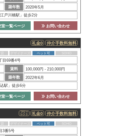
築年数
2020年5月
江戸川橋駅」徒歩2分
空室一覧ページ
お問い合わせ
礼金0
仲介手数料無料
賃貸
デザイナーズ
ペット可
SOHO
目69番4号
賃料
100,000円 - 210,000円
築年数
2022年6月
込駅」徒歩6分
空室一覧ページ
お問い合わせ
フリー
礼金0
仲介手数料無料
レント
賃貸
デザイナーズ
ペット可
SOHO
目3番5号