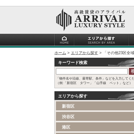
ホーム
エリアから探す
「その他23区全
キーワード検索
「物件名や沿線、最寄駅、条件」などを入力してく
（例:「新宿区 タワー」「山手線 ペット」など）
エリアから探す
新宿区
渋谷区
港区