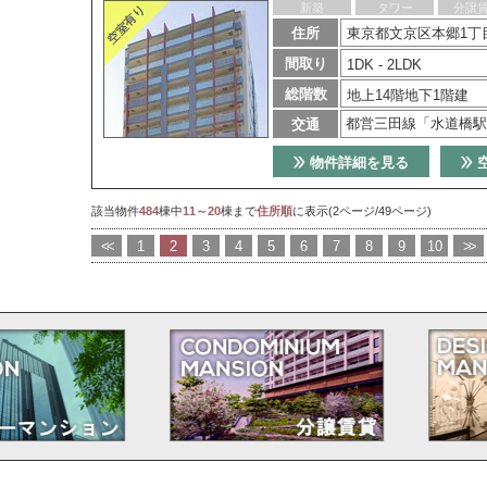
新築
タワー
分譲
住所
東京都文京区本郷1丁目
間取り
1DK - 2LDK
総階数
地上14階地下1階建
都営三田線「水道橋駅
交通
物件詳細を見る
該当物件
484
棟中
11～20
棟まで
住所順
に表示(2ページ/49ページ)
<<
1
2
3
4
5
6
7
8
9
10
>>