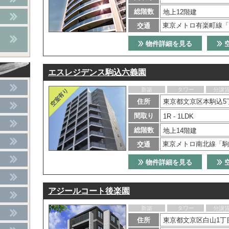
総階数
地上12階建
東京メトロ有楽町線「
交通
物件詳細を見る
エスレジデンス駒込六義園
新築
タワー
分譲
住所
東京都文京区本駒込5丁
間取り
1R - 1LDK
総階数
地上14階建
東京メトロ南北線「駒
交通
物件詳細を見る
アジールコート後楽園
新築
タワー
分譲
住所
東京都文京区白山1丁