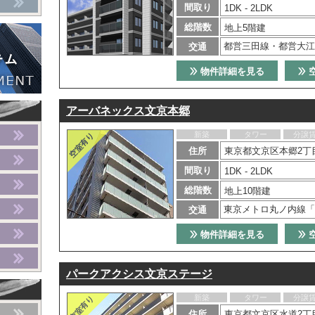
間取り
1DK - 2LDK
総階数
地上5階建
都営三田線・都営大江
交通
物件詳細を見る
アーバネックス文京本郷
新築
タワー
分譲
住所
東京都文京区本郷2丁目
間取り
1DK - 2LDK
総階数
地上10階建
東京メトロ丸ノ内線「
交通
物件詳細を見る
パークアクシス文京ステージ
新築
タワー
分譲
住所
東京都文京区水道2丁目