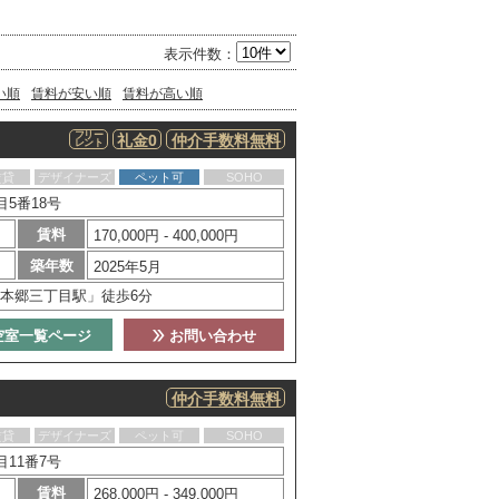
表示件数：
い順
賃料が安い順
賃料が高い順
フリー
礼金0
仲介手数料無料
レント
賃貸
デザイナーズ
ペット可
SOHO
5番18号
賃料
170,000円 - 400,000円
築年数
2025年5月
本郷三丁目駅」徒歩6分
空室一覧ページ
お問い合わせ
仲介手数料無料
賃貸
デザイナーズ
ペット可
SOHO
11番7号
賃料
268,000円 - 349,000円