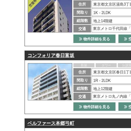
住所
東京都文京区湯島3丁目
間取り
1K - 2LDK
総階数
地上14階建
東京メトロ千代田線「
交通
物件詳細を見る
コンフォリア春日富坂
新築
タワー
分譲
住所
東京都文京区春日1丁目
間取り
1R - 2LDK
総階数
地上12階建
東京メトロ丸ノ内線「
交通
物件詳細を見る
ベルファース本郷弓町