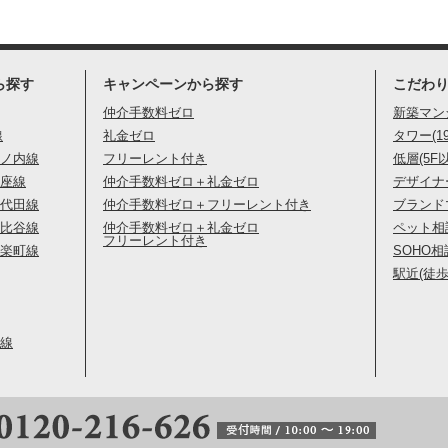
ら探す
キャンペーンから探す
こだわ
仲介手数料ゼロ
新築マン
線
礼金ゼロ
タワー(1
ノ内線
フリーレント付き
低層(5F
座線
仲介手数料ゼロ＋礼金ゼロ
デザイナ
代田線
仲介手数料ゼロ＋フリーレント付き
ブランド
比谷線
仲介手数料ゼロ＋礼金ゼロ
ペット相
フリーレント付き
楽町線
SOHO相
駅近(徒歩
線