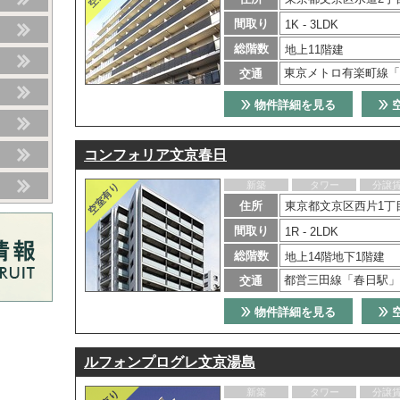
間取り
1K - 3LDK
総階数
地上11階建
東京メトロ有楽町線「
交通
物件詳細を見る
コンフォリア文京春日
新築
タワー
分譲
住所
東京都文京区西片1丁目
間取り
1R - 2LDK
総階数
地上14階地下1階建
都営三田線「春日駅」
交通
物件詳細を見る
ルフォンプログレ文京湯島
新築
タワー
分譲