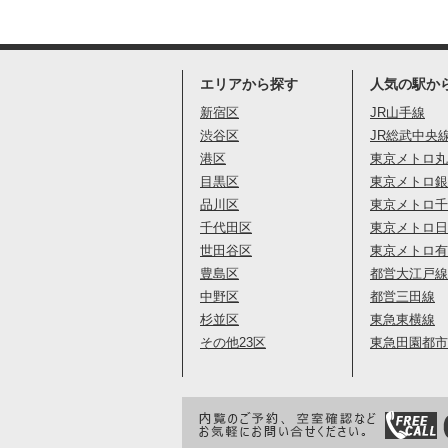
エリアから探す
人気の駅か
新宿区
JR山手線
渋谷区
JR総武中央
港区
東京メトロ丸
目黒区
東京メトロ銀
品川区
東京メトロ千
千代田区
東京メトロ日
世田谷区
東京メトロ有
豊島区
都営大江戸線
中野区
都営三田線
杉並区
東急東横線
その他23区
東急田園都市