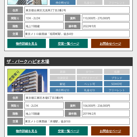
仲介料ゼロ
礼金ゼロ
フリーレント
住所
東京都台東区元浅草2丁目2番2号
間取り
1DK - 2LDK
賃料
110,000円 - 270,000円
階数
地上15階建
築年数
2022年9月
交通
東京メトロ銀座線「稲荷町駅」徒歩4分
物件詳細を見る
空室一覧ページ
お問合せページ
ザ・パークハビオ木場
新築
タワー
低層
分譲賃貸
デザイナーズ
ブランド
駅近
ペット可
SOHO可
仲介料ゼロ
礼金ゼロ
フリーレント
住所
東京都江東区木場6丁目3番4号
間取り
1K - 2LDK
賃料
104,000円 - 234,000円
階数
地上15階建
築年数
2019年2月
交通
東京メトロ東西線「木場駅」徒歩5分
物件詳細を見る
空室一覧ページ
お問合せページ