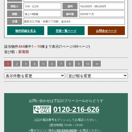
間取り
1DK - 2LDK
賃料
160,000円 - 380,000円
階数
地上14階建
築年数
2025年11月
交通
都営大江戸線「本郷三丁目駅」徒歩4分
物件詳細を見る
空室一覧ページ
お問合せページ
該当物件
484
棟中
1～10
棟まで表示(1ページ/49ページ)
並び順：
新着順
1
2
3
4
5
6
7
8
9
10
>>
お問い合わせは下記のフリーコールからどうぞ
0120-216-626
上記の電話番号をプッシュしてお電話ください。
[受付時間] 10:00～19:00
※繋がりにくい場合は
03-5343-6030
へお電話ください。