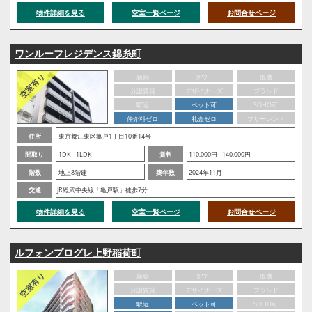
物件詳細を見る
空室一覧ページ
お問合せページ
ワンルーフレジデンス錦糸町
新築
タワー
低層
分譲賃貸
デザイナーズ
ブランド
駅近
ペット可
SOHO可
仲介料ゼロ
礼金ゼロ
フリーレント
住所
東京都江東区亀戸1丁目10番14号
間取り
1DK - 1LDK
賃料
110,000円 - 140,000円
階数
地上8階建
築年数
2024年11月
交通
JR総武中央線「亀戸駅」徒歩7分
物件詳細を見る
空室一覧ページ
お問合せページ
ルフォンプログレ上野稲荷町
新築
タワー
低層
分譲賃貸
デザイナーズ
ブランド
駅近
ペット可
SOHO可