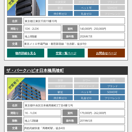
分譲賃貸
デザイナーズ
ブランド
駅近
ペット可
SOHO可
仲介料ゼロ
礼金ゼロ
フリーレント
住所
東京都江東区千田19番10号
間取り
1DK - 2LDK
賃料
140,000円 - 250,000円
階数
地上8階建
築年数
2026年7月
交通
東京メトロ半蔵門線・都営新宿線「住吉駅」徒歩9分
物件詳細を見る
空室一覧ページ
お問合せページ
ザ・パークハビオ日本橋馬喰町
新築
タワー
低層
分譲賃貸
デザイナーズ
ブランド
駅近
ペット可
SOHO可
仲介料ゼロ
礼金ゼロ
フリーレント
住所
東京都中央区日本橋馬喰町2丁目4番12号
間取り
1K - 1LDK
賃料
179,000円 - 262,000円
階数
地上12階建
築年数
2019年5月
交通
JR総武線快速「馬喰町駅」徒歩4分