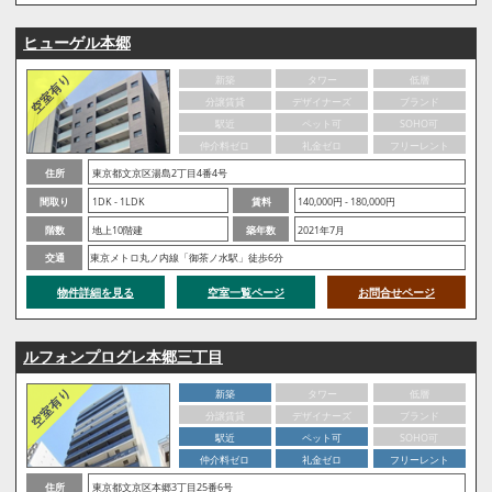
ヒューゲル本郷
新築
タワー
低層
分譲賃貸
デザイナーズ
ブランド
駅近
ペット可
SOHO可
仲介料ゼロ
礼金ゼロ
フリーレント
住所
東京都文京区湯島2丁目4番4号
間取り
1DK - 1LDK
賃料
140,000円 - 180,000円
階数
地上10階建
築年数
2021年7月
交通
東京メトロ丸ノ内線「御茶ノ水駅」徒歩6分
物件詳細を見る
空室一覧ページ
お問合せページ
ルフォンプログレ本郷三丁目
新築
タワー
低層
分譲賃貸
デザイナーズ
ブランド
駅近
ペット可
SOHO可
仲介料ゼロ
礼金ゼロ
フリーレント
住所
東京都文京区本郷3丁目25番6号