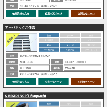
交通
つくばエクスプレス「浅草駅」徒歩3分
物件詳細を見る
空室一覧ページ
お問合せページ
アーバネックス住吉
新築
タワー
低層
分譲賃貸
デザイナーズ
ブランド
駅近
ペット可
SOHO可
仲介料ゼロ
礼金ゼロ
フリーレント
住所
東京都江東区扇橋2丁目17番2号
間取り
1LDK - 3LDK
賃料
160,000円 - 300,000円
階数
地上13階建
築年数
2026年8月
交通
東京メトロ半蔵門線「住吉駅」徒歩5分
物件詳細を見る
空室一覧ページ
お問合せページ
S-RESIDENCE住吉aquacht
新築
タワー
低層