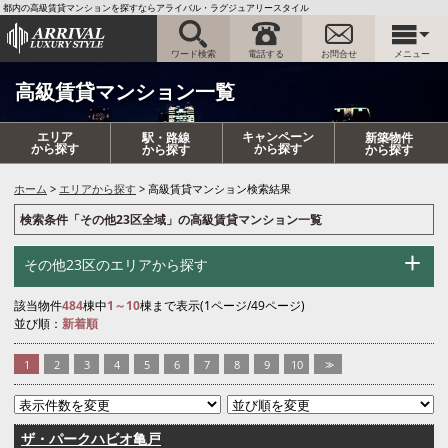
都内の高級賃貸マンションを探すならアライバル・ラグジュアリースタイル
ワード検索
電話する
お問合せ
メニュー
高級賃貸マンション一覧
エリア
キャンペーン
駅・路線
新築物件
から探す
から探す
から探す
から探す
ホーム
エリアから探す
高級賃貸マンション検索結果
検索条件「その他23区全域」の高級賃貸マンション一覧
その他23区のエリアから探す
該当物件
484
棟中
1～10
棟まで表示(1ページ/49ページ)
並び順：
新着順
1
2
3
4
5
6
7
8
9
10
>>
ザ・パークハビオ亀戸