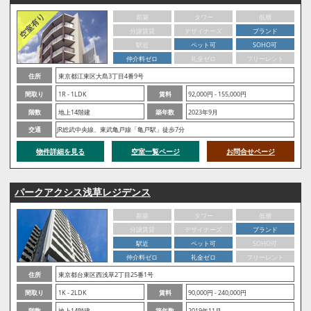
新築
タワー
低層
分譲賃貸
デザイナーズ
ブランド
駅近
ペット可
SOHO可
仲介料ゼロ
礼金ゼロ
フリーレント
住所
東京都江東区大島3丁目4番9号
間取り
1R - 1LDK
賃料
92,000円 - 155,000円
階数
地上14階建
築年数
2023年9月
交通
JR総武中央線、東武亀戸線「亀戸駅」徒歩7分
物件詳細を見る
空室一覧ページ
お問合せページ
パークアクシス浅草レジデンス
新築
タワー
低層
分譲賃貸
デザイナーズ
ブランド
駅近
ペット可
SOHO可
仲介料ゼロ
礼金ゼロ
フリーレント
住所
東京都台東区西浅草2丁目25番1号
間取り
1K - 2LDK
賃料
90,000円 - 240,000円
階数
地上14階建
築年数
2019年11月