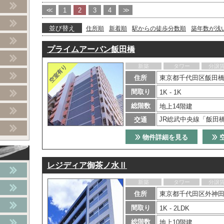
<<
1
2
3
4
>>
並び替え
住所順
新着順
駅からの徒歩分数順
築年数が浅
プライムアーバン飯田橋
新築
タワー
分譲
住所
東京都千代田区飯田橋
間取り
1K - 1K
総階数
地上14階建
JR総武中央線「飯田
交通
物件詳細を見る
レジディア御茶ノ水Ⅱ
新築
タワー
分譲
住所
東京都千代田区外神田
間取り
1K - 2LDK
総階数
地上10階建