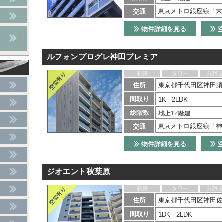
東京メトロ銀座線「末
交通
物件詳細を見る
ルフォンプログレ神田プレミア
新築
タワー
分譲
住所
東京都千代田区神田須
間取り
1K - 2LDK
総階数
地上12階建
東京メトロ銀座線「神
交通
物件詳細を見る
ジオエント秋葉原
新築
タワー
分譲
住所
東京都千代田区神田佐久
間取り
1DK - 2LDK