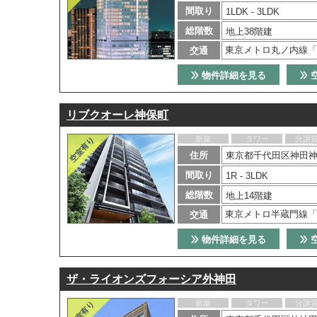
間取り
1LDK - 3LDK
総階数
地上38階建
東京メトロ丸ノ内線「
交通
物件詳細を見る
リブクオーレ神保町
新築
タワー
分譲
住所
東京都千代田区神田神
間取り
1R - 3LDK
総階数
地上14階建
東京メトロ半蔵門線「
交通
物件詳細を見る
ザ・ライオンズフォーシア外神田
新築
タワー
分譲