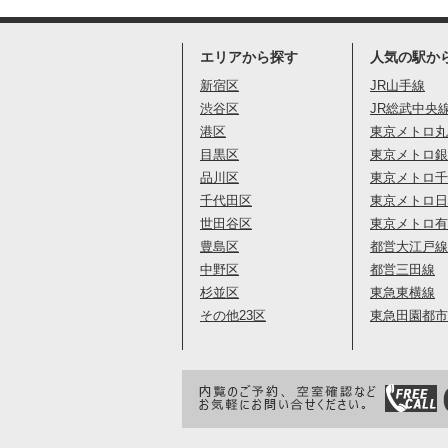
エリアから探す
人気の駅か
新宿区
JR山手線
渋谷区
JR総武中央
港区
東京メトロ丸
目黒区
東京メトロ銀
品川区
東京メトロ千
千代田区
東京メトロ日
世田谷区
東京メトロ有
豊島区
都営大江戸線
中野区
都営三田線
杉並区
東急東横線
その他23区
東急田園都市