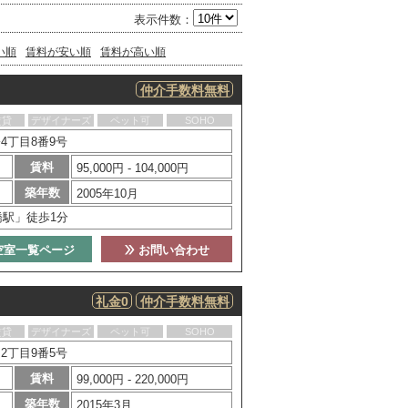
表示件数：
い順
賃料が安い順
賃料が高い順
仲介手数料無料
賃貸
デザイナーズ
ペット可
SOHO
4丁目8番9号
賃料
95,000円 - 104,000円
築年数
2005年10月
橋駅」徒歩1分
空室一覧ページ
お問い合わせ
礼金0
仲介手数料無料
賃貸
デザイナーズ
ペット可
SOHO
2丁目9番5号
賃料
99,000円 - 220,000円
築年数
2015年3月