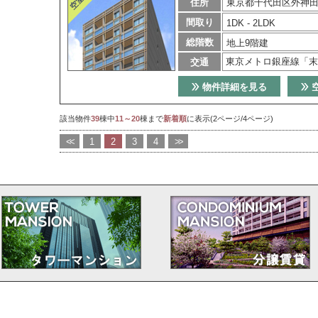
住所
東京都千代田区外神田
間取り
1DK - 2LDK
総階数
地上9階建
東京メトロ銀座線「末
交通
物件詳細を見る
該当物件
39
棟中
11～20
棟まで
新着順
に表示(2ページ/4ページ)
<<
1
2
3
4
>>