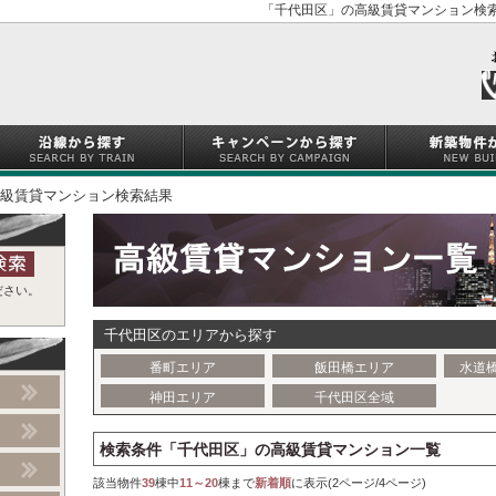
「千代田区」の高級賃貸マンション検索
級賃貸マンション検索結果
ださい。
千代田区のエリアから探す
番町エリア
飯田橋エリア
水道
神田エリア
千代田区全域
検索条件「千代田区」の高級賃貸マンション一覧
該当物件
39
棟中
11～20
棟まで
新着順
に表示(2ページ/4ページ)