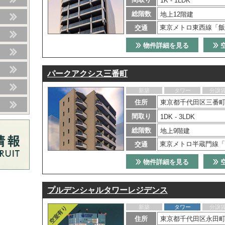
1K - 1LDK
総階数
地上12階建
東京メトロ東西線「飯
交通
物件詳細を見る
パークアクシス三番町
新築
タワー
分譲
住所
東京都千代田区三番町
間取り
1DK - 3LDK
総階数
地上9階建
東京メトロ半蔵門線「
交通
物件詳細を見る
プルデンシャルタワーレジデンス
新築
タワー
分譲
住所
東京都千代田区永田町2