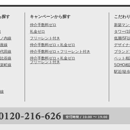
ら探す
キャンペーンから探す
こだわ
仲介手数料ゼロ
新築マン
線
礼金ゼロ
タワー(1
ノ内線
フリーレント付き
低層(5F
座線
仲介手数料ゼロ＋礼金ゼロ
デザイナ
代田線
仲介手数料ゼロ＋フリーレント付き
ブランド
比谷線
仲介手数料ゼロ＋礼金ゼロ
ペット相
フリーレント付き
楽町線
SOHO相
駅近(徒歩
線