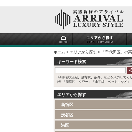
ホーム
エリアから探す
「千代田区」の高
キーワード検索
「物件名や沿線、最寄駅、条件」などを入力してく
（例:「新宿区 タワー」「山手線 ペット」など）
エリアから探す
新宿区
渋谷区
港区