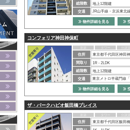
総階数
地上12階建
JR山手線・京浜東北
交通
物件詳細を見る
コンフォリア神田神保町
新築
タワー
分譲
住所
東京都千代田区神田神
間取り
1R - 2LDK
総階数
地上12階建
東京メトロ半蔵門線「
交通
物件詳細を見る
ザ・パークハビオ飯田橋プレイス
新築
タワー
分譲
住所
東京都千代田区飯田橋1
間取り