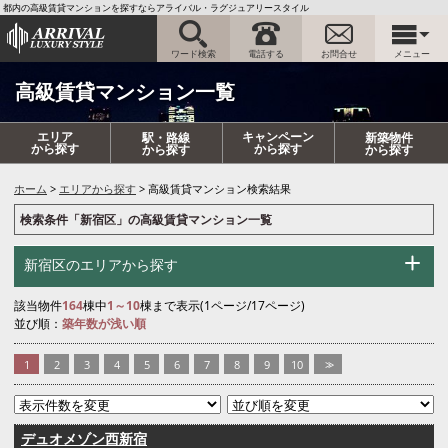
都内の高級賃貸マンションを探すならアライバル・ラグジュアリースタイル
ワード検索
電話する
お問合せ
メニュー
高級賃貸マンション一覧
エリア
キャンペーン
駅・路線
新築物件
から探す
から探す
から探す
から探す
ホーム
エリアから探す
高級賃貸マンション検索結果
検索条件「新宿区」の高級賃貸マンション一覧
新宿区のエリアから探す
該当物件
164
棟中
1～10
棟まで表示(1ページ/17ページ)
並び順：
築年数が浅い順
1
2
3
4
5
6
7
8
9
10
>>
デュオメゾン西新宿