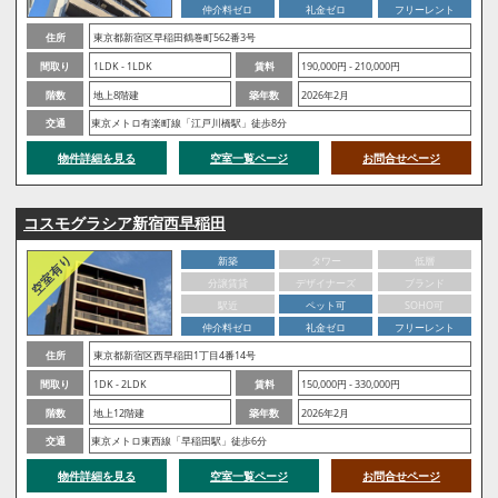
仲介料ゼロ
礼金ゼロ
フリーレント
住所
東京都新宿区早稲田鶴巻町562番3号
間取り
1LDK - 1LDK
賃料
190,000円 - 210,000円
階数
地上8階建
築年数
2026年2月
交通
東京メトロ有楽町線「江戸川橋駅」徒歩8分
物件詳細を見る
空室一覧ページ
お問合せページ
コスモグラシア新宿西早稲田
新築
タワー
低層
分譲賃貸
デザイナーズ
ブランド
駅近
ペット可
SOHO可
仲介料ゼロ
礼金ゼロ
フリーレント
住所
東京都新宿区西早稲田1丁目4番14号
間取り
1DK - 2LDK
賃料
150,000円 - 330,000円
階数
地上12階建
築年数
2026年2月
交通
東京メトロ東西線「早稲田駅」徒歩6分
物件詳細を見る
空室一覧ページ
お問合せページ