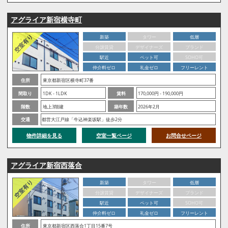
アグライア新宿横寺町
新築
タワー
低層
分譲賃貸
デザイナーズ
ブランド
駅近
ペット可
SOHO可
仲介料ゼロ
礼金ゼロ
フリーレント
住所
東京都新宿区横寺町37番
間取り
1DK - 1LDK
賃料
170,000円 - 190,000円
階数
地上3階建
築年数
2026年2月
交通
都営大江戸線「牛込神楽坂駅」徒歩2分
物件詳細を見る
空室一覧ページ
お問合せページ
アグライア新宿西落合
新築
タワー
低層
分譲賃貸
デザイナーズ
ブランド
駅近
ペット可
SOHO可
仲介料ゼロ
礼金ゼロ
フリーレント
住所
東京都新宿区西落合1丁目15番7号