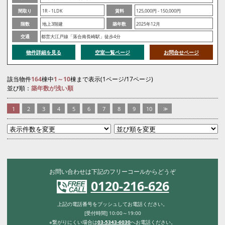
間取り
1R - 1LDK
賃料
125,000円 - 150,000円
階数
地上3階建
築年数
2025年12月
交通
都営大江戸線「落合南長崎駅」徒歩4分
物件詳細を見る
空室一覧ページ
お問合せページ
該当物件
164
棟中
1～10
棟まで表示(1ページ/17ページ)
並び順：
築年数が浅い順
1
2
3
4
5
6
7
8
9
10
>>
お問い合わせは下記のフリーコールからどうぞ
0120-216-626
上記の電話番号をプッシュしてお電話ください。
[受付時間] 10:00～19:00
※繋がりにくい場合は
03-5343-6030
へお電話ください。