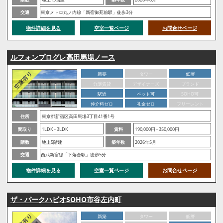
交通
東京メトロ丸ノ内線「新宿御苑前駅」徒歩3分
物件詳細を見る
空室一覧ページ
お問合せページ
ルフォンプログレ高田馬場ノース
新築
タワー
低層
分譲賃貸
デザイナーズ
ブランド
駅近
ペット可
SOHO可
仲介料ゼロ
礼金ゼロ
フリーレント
住所
東京都新宿区高田馬場3丁目41番1号
間取り
1LDK - 3LDK
賃料
190,000円 - 350,000円
階数
地上5階建
築年数
2026年5月
交通
西武新宿線「下落合駅」徒歩5分
物件詳細を見る
空室一覧ページ
お問合せページ
ザ・パークハビオSOHO市谷左内町
新築
タワー
低層