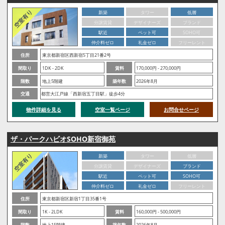
新築
タワー
低層
分譲賃貸
デザイナーズ
ブランド
駅近
ペット可
SOHO可
仲介料ゼロ
礼金ゼロ
フリーレント
住所
東京都新宿区西新宿5丁目21番2号
間取り
1DK - 2DK
賃料
170,000円 - 270,000円
階数
地上5階建
築年数
2026年8月
交通
都営大江戸線「西新宿五丁目駅」徒歩4分
物件詳細を見る
空室一覧ページ
お問合せページ
ザ・パークハビオSOHO新宿御苑
新築
タワー
低層
分譲賃貸
デザイナーズ
ブランド
駅近
ペット可
SOHO可
仲介料ゼロ
礼金ゼロ
フリーレント
住所
東京都新宿区新宿1丁目35番1号
間取り
1K - 2LDK
賃料
160,000円 - 500,000円
階数
地上15階建
築年数
2026年8月