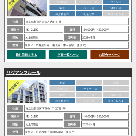
分譲賃貸
デザイナーズ
ブランド
駅近
ペット可
SOHO可
仲介料ゼロ
礼金ゼロ
フリーレント
住所
東京都新宿区市谷左内町21番
間取り
1K - 2LDK
賃料
150,000円 - 480,000円
階数
地上6階建
築年数
2026年5月
交通
東京メトロ有楽町線・南北線「市ヶ谷駅」徒歩3分
物件詳細を見る
空室一覧ページ
お問合せページ
リヴアンフルール
新築
タワー
低層
分譲賃貸
デザイナーズ
ブランド
駅近
ペット可
SOHO可
仲介料ゼロ
礼金ゼロ
フリーレント
住所
東京都新宿区下落合1丁目7番1号
間取り
1R - 2LDK
賃料
140,000円 - 280,000円
階数
地上7階建
築年数
2026年4月
交通
東京メトロ東西線「高田馬場駅」徒歩7分