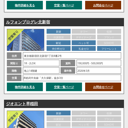
物件詳細を見る
空室一覧ページ
お問合せページ
ルフォンプログレ北新宿
新築
タワー
低層
分譲賃貸
デザイナーズ
ブランド
駅近
ペット可
SOHO可
仲介料ゼロ
礼金ゼロ
フリーレント
住所
東京都新宿区北新宿1丁目8番2号
間取り
1R - 2LDK
賃料
190,000円 - 500,000円
階数
地上14階建
築年数
2026年3月
交通
JR総武中央線「大久保駅」徒歩3分
物件詳細を見る
空室一覧ページ
お問合せページ
ジオエント早稲田
新築
タワー
低層
分譲賃貸
デザイナーズ
ブランド
駅近
ペット可
SOHO可