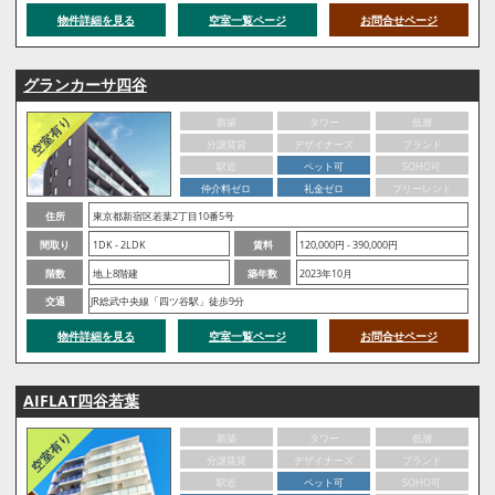
物件詳細を見る
空室一覧ページ
お問合せページ
グランカーサ四谷
新築
タワー
低層
分譲賃貸
デザイナーズ
ブランド
駅近
ペット可
SOHO可
仲介料ゼロ
礼金ゼロ
フリーレント
住所
東京都新宿区若葉2丁目10番5号
間取り
1DK - 2LDK
賃料
120,000円 - 390,000円
階数
地上8階建
築年数
2023年10月
交通
JR総武中央線「四ツ谷駅」徒歩9分
物件詳細を見る
空室一覧ページ
お問合せページ
AIFLAT四谷若葉
新築
タワー
低層
分譲賃貸
デザイナーズ
ブランド
駅近
ペット可
SOHO可