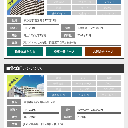
分譲賃貸
デザイナーズ
ブランド
駅近
ペット可
SOHO可
仲介料ゼロ
礼金ゼロ
フリーレント
住所
東京都新宿区四谷4丁目15番
間取り
1R - 2LDK
賃料
120,000円 - 279,000円
階数
地上16階地下1階建
築年数
2001年11月
交通
東京メトロ丸ノ内線「四谷三丁目駅」徒歩6分
物件詳細を見る
空室一覧ページ
お問合せページ
四谷坂町レジデンス
新築
タワー
低層
分譲賃貸
デザイナーズ
ブランド
駅近
ペット可
SOHO可
仲介料ゼロ
礼金ゼロ
フリーレント
住所
東京都新宿区四谷坂町3-20
間取り
1K - 2LDK
賃料
120,000円 - 260,000円
階数
地上7階建
築年数
2021年3月
交通
JR総武中央線「四ツ谷駅」徒歩7分