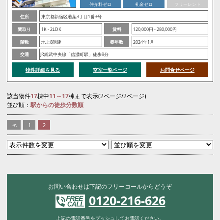
仲介料ゼロ
礼金ゼロ
フリーレント
住所
東京都新宿区若葉3丁目1番3号
間取り
1K - 2LDK
賃料
120,000円 - 280,000円
階数
地上8階建
築年数
2024年1月
交通
JR総武中央線「信濃町駅」徒歩9分
物件詳細を見る
空室一覧ページ
お問合せページ
該当物件
17
棟中
11～17
棟まで表示(2ページ/2ページ)
並び順：
駅からの徒歩分数順
<<
1
2
お問い合わせは下記のフリーコールからどうぞ
0120-216-626
上記の電話番号をプッシュしてお電話ください。