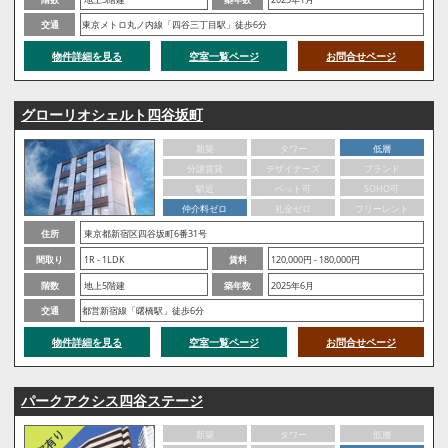
交通
東京メトロ丸ノ内線「四谷三丁目駅」徒歩6分
物件詳細を見る
空室一覧ページ
お問合せページ
グローリオシェルト四谷坂町
新築
タワー
低層
分譲賃貸
デザイナーズ
ブランド
駅近
ペット可
SOHO可
仲介料ゼロ
礼金ゼロ
フリーレント
住所
東京都新宿区四谷坂町6番31号
間取り
1R - 1LDK
賃料
120,000円 - 180,000円
階数
地上5階建
築年数
2025年6月
交通
都営新宿線「曙橋駅」徒歩6分
物件詳細を見る
空室一覧ページ
お問合せページ
パークアクシス四谷ステージ
新築
タワー
低層