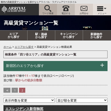
都内の高級賃貸マンションを探すならアライバル・ラグジュアリースタイル
ワード検索
電話する
お問合せ
メニュー
高級賃貸マンション一覧
エリア
キャンペーン
駅・路線
新築物件
から探す
から探す
から探す
から探す
ホーム
エリアから探す
高級賃貸マンション検索結果
検索条件「四ツ谷エリア」の高級賃貸マンション一覧
新宿区のエリアから探す
該当物件
17
棟中
11～17
棟まで表示(2ページ/2ページ)
並び順：
駅からの徒歩分数順
<<
1
2
エスレジデンス新宿御苑