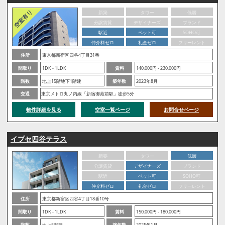
新築
タワー
低層
分譲賃貸
デザイナーズ
ブランド
駅近
ペット可
SOHO可
仲介料ゼロ
礼金ゼロ
フリーレント
住所
東京都新宿区四谷4丁目31番
間取り
1DK - 1LDK
賃料
140,000円 - 230,000円
階数
地上15階地下1階建
築年数
2023年8月
交通
東京メトロ丸ノ内線「新宿御苑前駅」徒歩5分
物件詳細を見る
空室一覧ページ
お問合せページ
イプセ四谷テラス
新築
タワー
低層
分譲賃貸
デザイナーズ
ブランド
駅近
ペット可
SOHO可
仲介料ゼロ
礼金ゼロ
フリーレント
住所
東京都新宿区四谷4丁目18番10号
間取り
1DK - 1LDK
賃料
150,000円 - 180,000円
階数
地上5階建
築年数
2025年1月