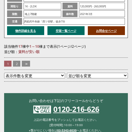
間取り
1K - 2LDK
賃料
120,000円 - 260,000円
階数
地上7階建
築年数
2021年3月
交通
JR総武中央線「四ツ谷駅」徒歩7分
物件詳細を見る
空室一覧ページ
お問合せページ
該当物件
17
棟中
1～10
棟まで表示(1ページ/2ページ)
並び順：
賃料が安い順
1
2
>>
お問い合わせは下記のフリーコールからどうぞ
0120-216-626
上記の電話番号をプッシュしてお電話ください。
[受付時間] 10:00～19:00
※繋がりにくい場合は
03-5343-6030
へお電話ください。