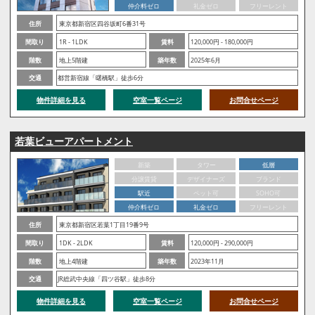
仲介料ゼロ
礼金ゼロ
フリーレント
住所
東京都新宿区四谷坂町6番31号
間取り
1R - 1LDK
賃料
120,000円 - 180,000円
階数
地上5階建
築年数
2025年6月
交通
都営新宿線「曙橋駅」徒歩6分
物件詳細を見る
空室一覧ページ
お問合せページ
若葉ビューアパートメント
新築
タワー
低層
分譲賃貸
デザイナーズ
ブランド
駅近
ペット可
SOHO可
仲介料ゼロ
礼金ゼロ
フリーレント
住所
東京都新宿区若葉1丁目19番9号
間取り
1DK - 2LDK
賃料
120,000円 - 290,000円
階数
地上4階建
築年数
2023年11月
交通
JR総武中央線「四ツ谷駅」徒歩8分
物件詳細を見る
空室一覧ページ
お問合せページ