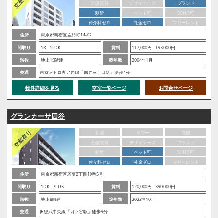
分譲賃貸
デザイナーズ
ブランド
駅近
ペット可
SOHO可
仲介料ゼロ
礼金ゼロ
フリーレント
住所
東京都新宿区左門町14-62
間取り
1R - 1LDK
賃料
117,000円 - 193,000円
階数
地上15階建
築年数
2004年1月
交通
東京メトロ丸ノ内線「四谷三丁目駅」徒歩4分
物件詳細を見る
空室一覧ページ
お問合せページ
グランカーサ四谷
新築
タワー
低層
分譲賃貸
デザイナーズ
ブランド
駅近
ペット可
SOHO可
仲介料ゼロ
礼金ゼロ
フリーレント
住所
東京都新宿区若葉2丁目10番5号
間取り
1DK - 2LDK
賃料
120,000円 - 390,000円
階数
地上8階建
築年数
2023年10月
交通
JR総武中央線「四ツ谷駅」徒歩9分