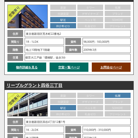
新築
タワー
低層
分譲賃貸
デザイナーズ
ブランド
駅近
ペット可
SOHO可
仲介料ゼロ
礼金ゼロ
フリーレント
住所
東京都新宿区荒木町22番地2
間取り
1R - 1LDK
賃料
98,000円 - 183,000円
階数
地上10階地下1階建
築年数
2009年3月
交通
都営大江戸線「曙橋駅」徒歩3分
物件詳細を見る
空室一覧ページ
お問合せページ
リーブルグラント四谷三丁目
新築
タワー
低層
分譲賃貸
デザイナーズ
ブランド
駅近
ペット可
SOHO可
仲介料ゼロ
礼金ゼロ
フリーレント
住所
東京都新宿区四谷4丁目12番1号
間取り
1K - 2LDK
賃料
110,000円 - 310,000円
階数
地上5階建
築年数
2023年1月