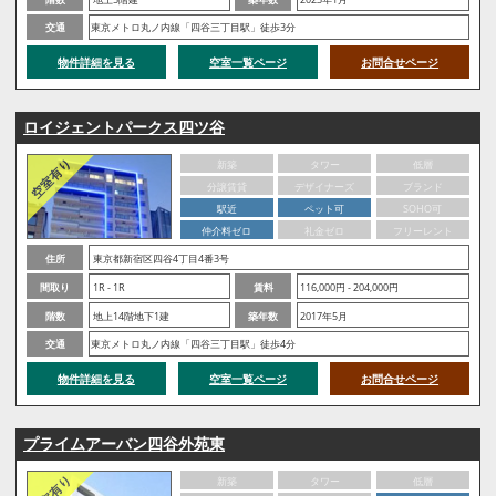
交通
東京メトロ丸ノ内線「四谷三丁目駅」徒歩3分
物件詳細を見る
空室一覧ページ
お問合せページ
ロイジェントパークス四ツ谷
新築
タワー
低層
分譲賃貸
デザイナーズ
ブランド
駅近
ペット可
SOHO可
仲介料ゼロ
礼金ゼロ
フリーレント
住所
東京都新宿区四谷4丁目4番3号
間取り
1R - 1R
賃料
116,000円 - 204,000円
階数
地上14階地下1建
築年数
2017年5月
交通
東京メトロ丸ノ内線「四谷三丁目駅」徒歩4分
物件詳細を見る
空室一覧ページ
お問合せページ
プライムアーバン四谷外苑東
新築
タワー
低層