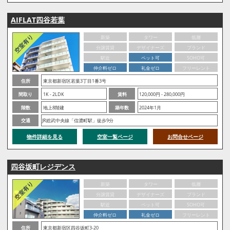
AIFLAT四谷若葉
新築
タワー
低層
分譲賃貸
デザイナーズ
ブランド
駅近
ペット可
SOHO可
仲介料ゼロ
礼金ゼロ
フリーレント
住所
東京都新宿区若葉3丁目1番3号
間取り
1K - 2LDK
賃料
120,000円 - 280,000円
階数
地上8階建
築年数
2024年1月
交通
JR総武中央線「信濃町駅」徒歩9分
物件詳細を見る
空室一覧ページ
お問合せページ
四谷坂町レジデンス
新築
タワー
低層
分譲賃貸
デザイナーズ
ブランド
駅近
ペット可
SOHO可
仲介料ゼロ
礼金ゼロ
フリーレント
住所
東京都新宿区四谷坂町3-20