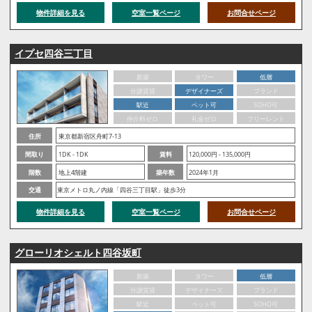
物件詳細を見る
空室一覧ページ
お問合せページ
イプセ四谷三丁目
新築
タワー
低層
分譲賃貸
デザイナーズ
ブランド
駅近
ペット可
SOHO可
仲介料ゼロ
礼金ゼロ
フリーレント
住所
東京都新宿区舟町7-13
間取り
1DK - 1DK
賃料
120,000円 - 135,000円
階数
地上4階建
築年数
2024年1月
交通
東京メトロ丸ノ内線「四谷三丁目駅」徒歩3分
物件詳細を見る
空室一覧ページ
お問合せページ
グローリオシェルト四谷坂町
新築
タワー
低層
分譲賃貸
デザイナーズ
ブランド
駅近
ペット可
SOHO可