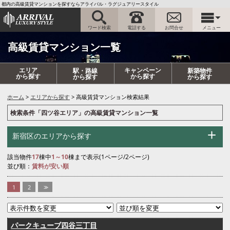
都内の高級賃貸マンションを探すならアライバル・ラグジュアリースタイル
ワード検索
電話する
お問合せ
メニュー
高級賃貸マンション一覧
エリア
キャンペーン
駅・路線
新築物件
から探す
から探す
から探す
から探す
ホーム
エリアから探す
高級賃貸マンション検索結果
検索条件「四ツ谷エリア」の高級賃貸マンション一覧
新宿区のエリアから探す
該当物件
17
棟中
1～10
棟まで表示(1ページ/2ページ)
並び順：
賃料が安い順
1
2
>>
パークキューブ四谷三丁目