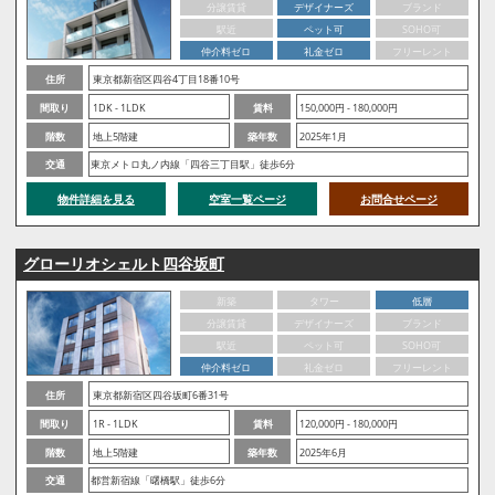
分譲賃貸
デザイナーズ
ブランド
駅近
ペット可
SOHO可
仲介料ゼロ
礼金ゼロ
フリーレント
住所
東京都新宿区四谷4丁目18番10号
間取り
1DK - 1LDK
賃料
150,000円 - 180,000円
階数
地上5階建
築年数
2025年1月
交通
東京メトロ丸ノ内線「四谷三丁目駅」徒歩6分
物件詳細を見る
空室一覧ページ
お問合せページ
グローリオシェルト四谷坂町
新築
タワー
低層
分譲賃貸
デザイナーズ
ブランド
駅近
ペット可
SOHO可
仲介料ゼロ
礼金ゼロ
フリーレント
住所
東京都新宿区四谷坂町6番31号
間取り
1R - 1LDK
賃料
120,000円 - 180,000円
階数
地上5階建
築年数
2025年6月
交通
都営新宿線「曙橋駅」徒歩6分