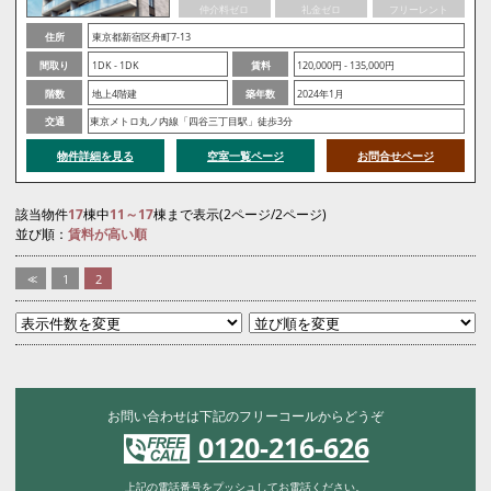
仲介料ゼロ
礼金ゼロ
フリーレント
住所
東京都新宿区舟町7-13
間取り
1DK - 1DK
賃料
120,000円 - 135,000円
階数
地上4階建
築年数
2024年1月
交通
東京メトロ丸ノ内線「四谷三丁目駅」徒歩3分
物件詳細を見る
空室一覧ページ
お問合せページ
該当物件
17
棟中
11～17
棟まで表示(2ページ/2ページ)
並び順：
賃料が高い順
<<
1
2
お問い合わせは下記のフリーコールからどうぞ
0120-216-626
上記の電話番号をプッシュしてお電話ください。