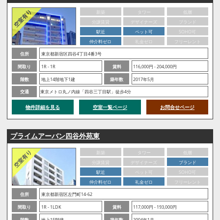
新築
タワー
低層
分譲賃貸
デザイナーズ
ブランド
駅近
ペット可
SOHO可
仲介料ゼロ
礼金ゼロ
フリーレント
住所
東京都新宿区四谷4丁目4番3号
間取り
1R - 1R
賃料
116,000円 - 204,000円
階数
地上14階地下1建
築年数
2017年5月
交通
東京メトロ丸ノ内線「四谷三丁目駅」徒歩4分
物件詳細を見る
空室一覧ページ
お問合せページ
プライムアーバン四谷外苑東
新築
タワー
低層
分譲賃貸
デザイナーズ
ブランド
駅近
ペット可
SOHO可
仲介料ゼロ
礼金ゼロ
フリーレント
住所
東京都新宿区左門町14-62
間取り
1R - 1LDK
賃料
117,000円 - 193,000円
階数
地上15階建
築年数
2004年1月