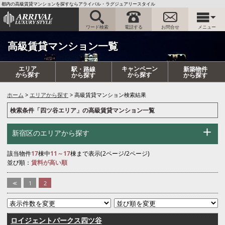
都内の高級賃貸マンションを探すならアライバル・ラグジュアリースタイル
ワード検索
電話する
お問合せ
メニュー
高級賃貸マンション一覧
エリア
キャンペーン
駅・路線
新築物件
から探す
から探す
から探す
から探す
ホーム
エリアから探す
高級賃貸マンション検索結果
検索条件「四ツ谷エリア」の高級賃貸マンション一覧
新宿区のエリアから探す
該当物件
17
棟中
11～17
棟まで表示(2ページ/2ページ)
並び順：
賃料が高い順
<<
1
2
ロイジェントパークス四ツ谷