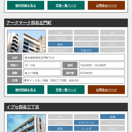
物件詳細を見る
空室一覧ページ
お問合せページ
アークマーク四谷左門町
新築
タワー
低層
分譲賃貸
デザイナーズ
ブランド
駅近
ペット可
SOHO可
仲介料ゼロ
礼金ゼロ
フリーレント
住所
東京都新宿区左門町12-8
間取り
1K - 1DK
賃料
130,000円 - 155,000円
階数
地上11階建
築年数
2022年8月
交通
東京メトロ丸ノ内線「四谷三丁目駅」徒歩3分
物件詳細を見る
空室一覧ページ
お問合せページ
イプセ四谷三丁目
新築
タワー
低層
分譲賃貸
デザイナーズ
ブランド
駅近
ペット可
SOHO可