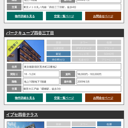
交通
東京メトロ丸ノ内線「四谷三丁目駅」徒歩4分
物件詳細を見る
空室一覧ページ
お問合せページ
パークキューブ四谷三丁目
新築
タワー
低層
分譲賃貸
デザイナーズ
ブランド
駅近
ペット可
SOHO可
仲介料ゼロ
礼金ゼロ
フリーレント
住所
東京都新宿区荒木町22番地2
間取り
1R - 1LDK
賃料
98,000円 - 183,000円
階数
地上10階地下1階建
築年数
2009年3月
交通
都営大江戸線「曙橋駅」徒歩3分
物件詳細を見る
空室一覧ページ
お問合せページ
イプセ四谷テラス
新築
タワー
低層