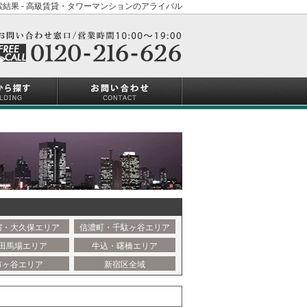
結果 - 高級賃貸・タワーマンションのアライバル
宿・大久保エリア
信濃町・千駄ヶ谷エリア
田馬場エリア
牛込・曙橋エリア
市ヶ谷エリア
新宿区全域