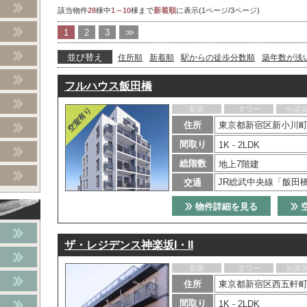
該当物件
28
棟中
1～10
棟まで
新着順
に表示(1ページ/3ページ)
1
2
3
>>
並び替え
住所順
新着順
駅からの徒歩分数順
築年数が浅
フルハウス飯田橋
新築
タワー
分譲
住所
東京都新宿区新小川町
間取り
1K - 2LDK
総階数
地上7階建
JR総武中央線「飯田橋
交通
物件詳細を見る
ザ・レジデンス神楽坂I・II
新築
タワー
分譲
住所
東京都新宿区西五軒町1
間取り
1K - 2LDK