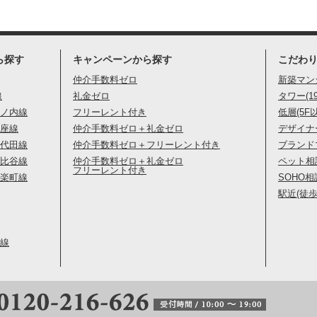
ら探す
キャンペーンから探す
こだわ
仲介手数料ゼロ
新築マン
線
礼金ゼロ
タワー(1
ノ内線
フリーレント付き
低層(5F
座線
仲介手数料ゼロ＋礼金ゼロ
デザイナ
代田線
仲介手数料ゼロ＋フリーレント付き
ブランド
比谷線
仲介手数料ゼロ＋礼金ゼロ
ペット相
フリーレント付き
楽町線
SOHO相
駅近(徒歩
線