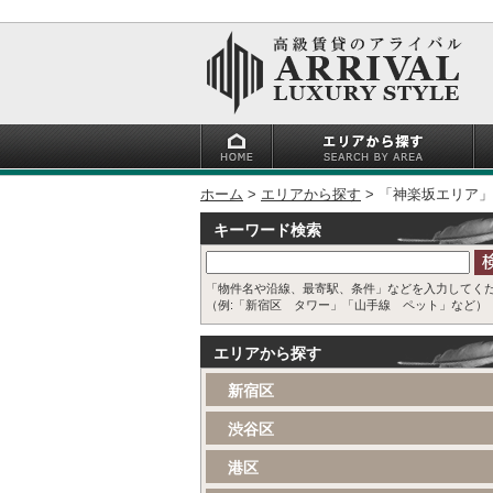
ホーム
エリアから探す
「神楽坂エリア」
キーワード検索
「物件名や沿線、最寄駅、条件」などを入力してく
（例:「新宿区 タワー」「山手線 ペット」など）
エリアから探す
新宿区
渋谷区
港区