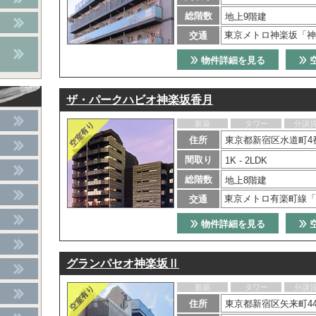
総階数
地上9階建
東京メトロ神楽坂「神
交通
物件詳細を見る
ザ・パークハビオ神楽坂香月
新築
タワー
分譲
住所
東京都新宿区水道町4
間取り
1K - 2LDK
総階数
地上8階建
東京メトロ有楽町線「
交通
物件詳細を見る
グランパセオ神楽坂Ⅱ
新築
タワー
分譲
住所
東京都新宿区矢来町44