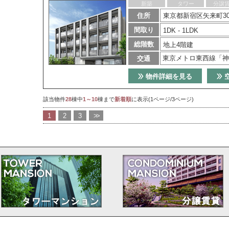
新築
タワー
分譲
住所
東京都新宿区矢来町3
間取り
1DK - 1LDK
総階数
地上4階建
東京メトロ東西線「神
交通
物件詳細を見る
該当物件
28
棟中
1～10
棟まで
新着順
に表示(1ページ/3ページ)
1
2
3
>>