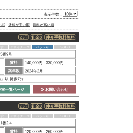
表示件数：
い順
賃料が安い順
賃料が高い順
フリー
礼金0
仲介手数料無料
レント
賃貸
デザイナーズ
ペット可
SOHO
5番9号
賃料
140,000円 - 330,000円
築年数
2024年2月
」駅 徒歩7分
空室一覧ページ
お問い合わせ
フリー
礼金0
仲介手数料無料
レント
賃貸
デザイナーズ
ペット可
SOHO
番2,4
賃料
120,000円 - 260,000円