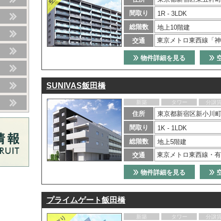
間取り
1R - 3LDK
総階数
地上10階建
東京メトロ東西線「神
交通
物件詳細を見る
SUNIVAS飯田橋
新築
タワー
分譲
住所
東京都新宿区新小川町
間取り
1K - 1LDK
総階数
地上5階建
東京メトロ東西線・有
交通
物件詳細を見る
プライムゲート飯田橋
新築
タワー
分譲