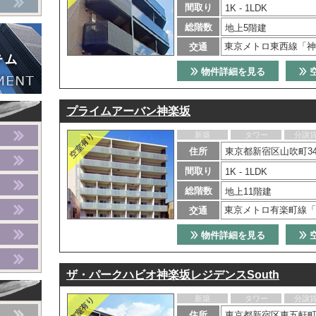
間取り
1K - 1LDK
総階数
地上5階建
東京メトロ東西線「神
交通
物件詳細を見る
プライムアーバン神楽坂
新築
タワー
分譲
住所
東京都新宿区山吹町346
間取り
1K - 1LDK
総階数
地上11階建
東京メトロ有楽町線「
交通
物件詳細を見る
ザ・パークハビオ神楽坂レジデンスSouth
新築
タワー
分譲
住所
東京都新宿区東五軒町6