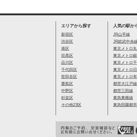
エリアから探す
人気の駅か
新宿区
JR山手線
渋谷区
JR総武中央
港区
東京メトロ丸
目黒区
東京メトロ銀
品川区
東京メトロ千
千代田区
東京メトロ日
世田谷区
東京メトロ有
豊島区
都営大江戸線
中野区
都営三田線
杉並区
東急東横線
その他23区
東急田園都市