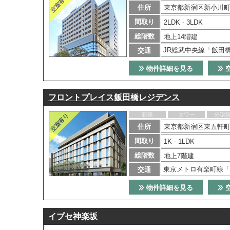
住所
東京都新宿区新小川町6
間取り
2LDK - 3LDK
総階数
地上14階建
JR総武中央線「飯田
交通
物件詳細を見る
フロントプレイス飯田橋レジデンス
新築
タワー
分譲
住所
東京都新宿区東五軒町6
間取り
1K - 1LDK
総階数
地上7階建
東京メトロ有楽町線「
交通
物件詳細を見る
イプセ神楽坂