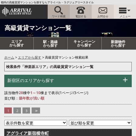
都内の高級賃貸マンションを探すならアライバル・ラグジュアリースタイル
ワード検索
電話する
お問合せ
メニュー
高級賃貸マンション一覧
エリア
キャンペーン
駅・路線
新築物件
から探す
から探す
から探す
から探す
ホーム
エリアから探す
高級賃貸マンション検索結果
検索条件「神楽坂エリア」の高級賃貸マンション一覧
新宿区のエリアから探す
該当物件
28
棟中
1～10
棟まで表示(1ページ/3ページ)
並び順：
築年数が浅い順
1
2
3
>>
アグライア新宿横寺町