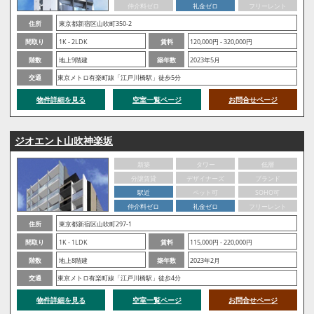
仲介料ゼロ
礼金ゼロ
フリーレント
住所
東京都新宿区山吹町350-2
間取り
1K - 2LDK
賃料
120,000円 - 320,000円
階数
地上9階建
築年数
2023年5月
交通
東京メトロ有楽町線「江戸川橋駅」徒歩5分
物件詳細を見る
空室一覧ページ
お問合せページ
ジオエント山吹神楽坂
新築
タワー
低層
分譲賃貸
デザイナーズ
ブランド
駅近
ペット可
SOHO可
仲介料ゼロ
礼金ゼロ
フリーレント
住所
東京都新宿区山吹町297-1
間取り
1K - 1LDK
賃料
115,000円 - 220,000円
階数
地上8階建
築年数
2023年2月
交通
東京メトロ有楽町線「江戸川橋駅」徒歩4分
物件詳細を見る
空室一覧ページ
お問合せページ