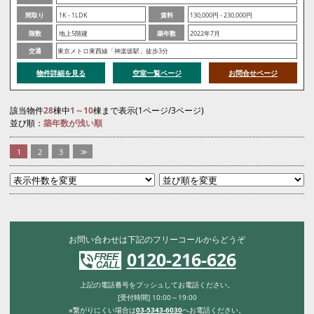
間取り
1K - 1LDK
賃料
130,000円 - 230,000円
階数
地上5階建
築年数
2022年7月
交通
東京メトロ東西線「神楽坂駅」徒歩3分
物件詳細を見る
空室一覧ページ
お問合せページ
該当物件
28
棟中
1～10
棟まで表示(1ページ/3ページ)
並び順：
築年数が浅い順
1
2
3
>>
お問い合わせは下記のフリーコールからどうぞ
0120-216-626
上記の電話番号をプッシュしてお電話ください。
[受付時間] 10:00～19:00
※繋がりにくい場合は
03-5343-6030
へお電話ください。