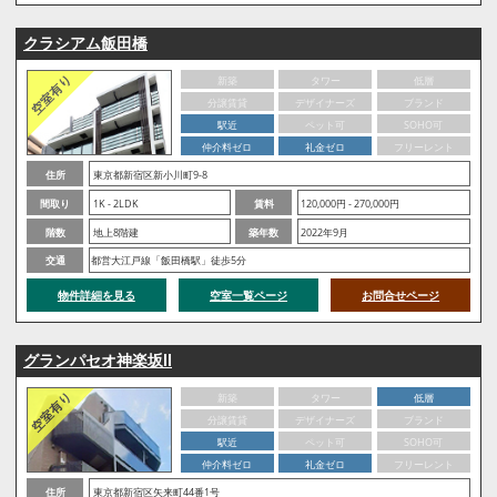
クラシアム飯田橋
新築
タワー
低層
分譲賃貸
デザイナーズ
ブランド
駅近
ペット可
SOHO可
仲介料ゼロ
礼金ゼロ
フリーレント
住所
東京都新宿区新小川町9-8
間取り
1K - 2LDK
賃料
120,000円 - 270,000円
階数
地上8階建
築年数
2022年9月
交通
都営大江戸線「飯田橋駅」徒歩5分
物件詳細を見る
空室一覧ページ
お問合せページ
グランパセオ神楽坂Ⅱ
新築
タワー
低層
分譲賃貸
デザイナーズ
ブランド
駅近
ペット可
SOHO可
仲介料ゼロ
礼金ゼロ
フリーレント
住所
東京都新宿区矢来町44番1号