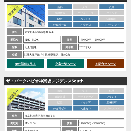
新築
タワー
低層
分譲賃貸
デザイナーズ
ブランド
駅近
ペット可
SOHO可
仲介料ゼロ
礼金ゼロ
フリーレント
住所
東京都新宿区横寺町37番
間取り
1DK - 1LDK
賃料
170,000円 - 190,000円
階数
地上3階建
築年数
2026年2月
交通
都営大江戸線「牛込神楽坂駅」徒歩2分
物件詳細を見る
空室一覧ページ
お問合せページ
ザ・パークハビオ神楽坂レジデンスSouth
新築
タワー
低層
分譲賃貸
デザイナーズ
ブランド
駅近
ペット可
SOHO可
仲介料ゼロ
礼金ゼロ
フリーレント
住所
東京都新宿区東五軒町6-8
間取り
1R - 3LDK
賃料
170,000円 - 360,000円
階数
地上10階建
築年数
2025年6月