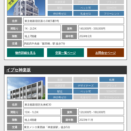
分譲賃貸
デザイナーズ
ブランド
駅近
ペット可
SOHO可
仲介料ゼロ
礼金ゼロ
フリーレント
住所
東京都新宿区新小川町5番9号
間取り
1K - 2LDK
賃料
140,000円 - 330,000円
階数
地上7階建
築年数
2024年2月
交通
JR総武中央線「飯田橋」駅 徒歩7分
物件詳細を見る
空室一覧ページ
お問合せページ
イプセ神楽坂
新築
タワー
低層
分譲賃貸
デザイナーズ
ブランド
駅近
ペット可
SOHO可
仲介料ゼロ
礼金ゼロ
フリーレント
住所
東京都新宿区矢来町30
間取り
1DK - 1LDK
賃料
120,000円 - 180,000円
階数
地上4階建
築年数
2023年11月
交通
東京メトロ東西線「神楽坂駅」徒歩5分