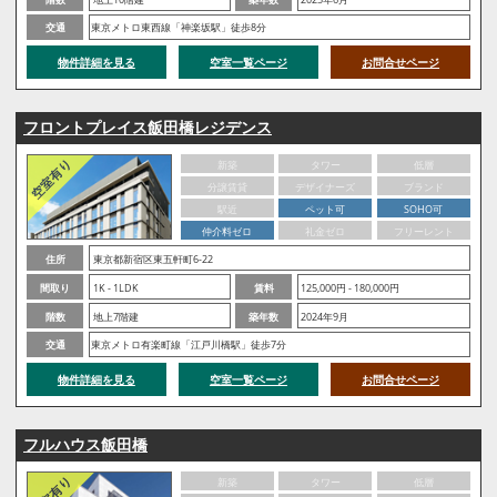
交通
東京メトロ東西線「神楽坂駅」徒歩8分
物件詳細を見る
空室一覧ページ
お問合せページ
フロントプレイス飯田橋レジデンス
新築
タワー
低層
分譲賃貸
デザイナーズ
ブランド
駅近
ペット可
SOHO可
仲介料ゼロ
礼金ゼロ
フリーレント
住所
東京都新宿区東五軒町6-22
間取り
1K - 1LDK
賃料
125,000円 - 180,000円
階数
地上7階建
築年数
2024年9月
交通
東京メトロ有楽町線「江戸川橋駅」徒歩7分
物件詳細を見る
空室一覧ページ
お問合せページ
フルハウス飯田橋
新築
タワー
低層