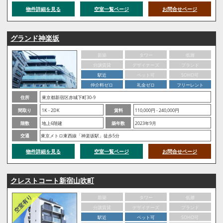
物件詳細を見る
空室一覧ページ
お問合せページ
グランド神楽坂
新築
タワー
低層
分譲賃貸
デザイナーズ
ブランド
駅近
ペット可
SOHO可
仲介料ゼロ
礼金ゼロ
フリーレント
住所
東京都新宿区赤城下町30-9
間取り
1K - 2DK
賃料
110,000円 - 240,000円
階数
地上6階建
築年数
2023年9月
交通
東京メトロ東西線「神楽坂駅」徒歩5分
物件詳細を見る
空室一覧ページ
お問合せページ
クレストコート新宿山吹町
新築
タワー
低層
分譲賃貸
デザイナーズ
ブランド
駅近
ペット可
SOHO可