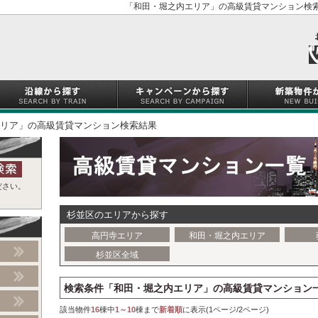
「和田・堀之内エリア」の高級賃貸マンション検索
リア」の高級賃貸マンション検索結果
ださい。
杉並区のエリアから探す
高円寺エリア
和田・堀之内エリア
杉並区全域
検索条件「和田・堀之内エリア」の高級賃貸マンション
該当物件
16
棟中
1～10
棟まで
新着順
に表示(1ページ/2ページ)