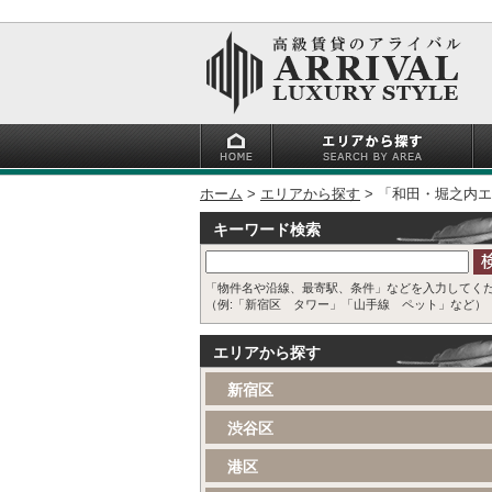
ホーム
エリアから探す
「和田・堀之内エ
キーワード検索
「物件名や沿線、最寄駅、条件」などを入力してく
（例:「新宿区 タワー」「山手線 ペット」など）
エリアから探す
新宿区
渋谷区
港区