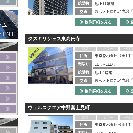
総階数
地上11階建
東京メトロ丸ノ内線「
交通
物件詳細を見る
タスキリシェス東高円寺
新築
タワー
分譲
住所
東京都杉並区和田1丁目
間取り
1DK - 1LDK
総階数
地上4階建
東京メトロ丸ノ内線「
交通
物件詳細を見る
ウェルスクエア中野富士見町
新築
タワー
分譲
住所
東京都杉並区和田1丁目
間取り