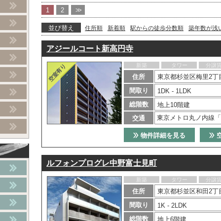
1
2
>>
並び替え
住所順
新着順
駅からの徒歩分数順
築年数が浅
アジールコート新高円寺
新築
タワー
分譲
住所
東京都杉並区梅里2丁目
間取り
1DK - 1LDK
総階数
地上10階建
東京メトロ丸ノ内線「
交通
物件詳細を見る
ルフォンプログレ中野富士見町
新築
タワー
分譲
住所
東京都杉並区和田2丁目
間取り
1K - 2LDK
総階数
地上6階建