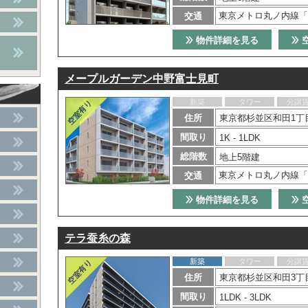
東京メトロ丸ノ内線「
交通
物件詳細を見る
メープルガーデン中野富士見町
新築
タワー
分譲
住所
東京都杉並区和田1丁目
間取り
1K - 1LDK
総階数
地上5階建
東京メトロ丸ノ内線「
交通
物件詳細を見る
テラ蚕糸の森
新築
タワー
分譲
住所
東京都杉並区和田3丁目
間取り
1LDK - 3LDK