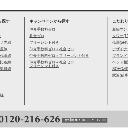
ら探す
キャンペーンから探す
こだわ
仲介手数料ゼロ
新築マン
線
礼金ゼロ
タワー(1
ノ内線
フリーレント付き
低層(5F
座線
仲介手数料ゼロ＋礼金ゼロ
デザイナ
代田線
仲介手数料ゼロ＋フリーレント付き
ブランド
比谷線
仲介手数料ゼロ＋礼金ゼロ
ペット相
フリーレント付き
楽町線
SOHO相
駅近(徒歩
線