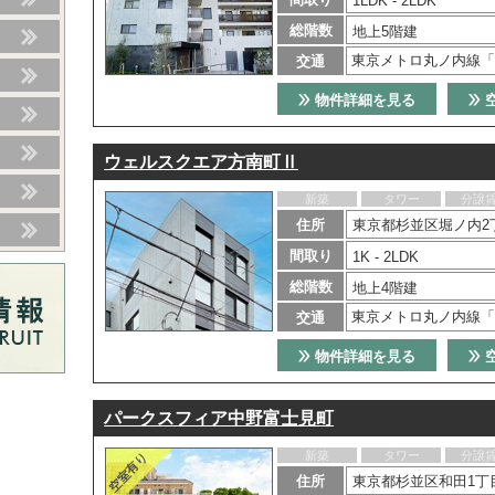
1LDK - 2LDK
総階数
地上5階建
東京メトロ丸ノ内線「
交通
物件詳細を見る
ウェルスクエア方南町Ⅱ
新築
タワー
分譲
住所
東京都杉並区堀ノ内2
間取り
1K - 2LDK
総階数
地上4階建
東京メトロ丸ノ内線「
交通
物件詳細を見る
パークスフィア中野富士見町
新築
タワー
分譲
住所
東京都杉並区和田1丁目