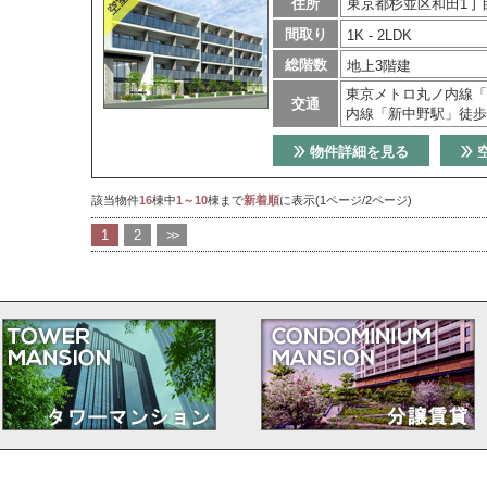
住所
東京都杉並区和田1丁目
間取り
1K - 2LDK
総階数
地上3階建
東京メトロ丸ノ内線「
交通
内線「新中野駅」徒歩
物件詳細を見る
該当物件
16
棟中
1～10
棟まで
新着順
に表示(1ページ/2ページ)
1
2
>>