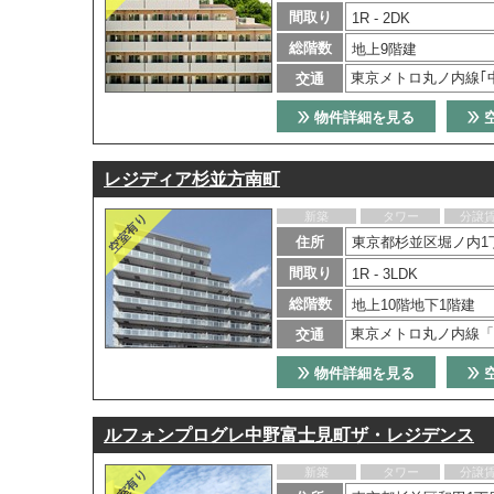
間取り
1R - 2DK
総階数
地上9階建
東京メトロ丸ノ内線｢
交通
物件詳細を見る
レジディア杉並方南町
新築
タワー
分譲
住所
東京都杉並区堀ノ内1
間取り
1R - 3LDK
総階数
地上10階地下1階建
東京メトロ丸ノ内線「
交通
物件詳細を見る
ルフォンプログレ中野富士見町ザ・レジデンス
新築
タワー
分譲