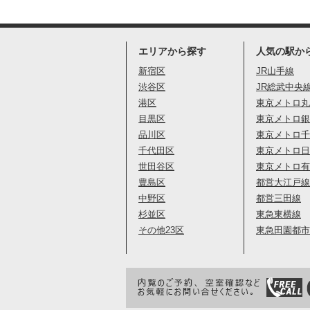
エリアから探す
人気の駅か
新宿区
JR山手線
渋谷区
JR総武中央
港区
東京メトロ丸
目黒区
東京メトロ銀
品川区
東京メトロ千
千代田区
東京メトロ日
世田谷区
東京メトロ有
豊島区
都営大江戸線
中野区
都営三田線
杉並区
東急東横線
その他23区
東急田園都市